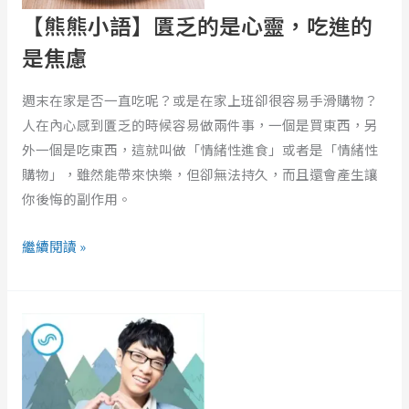
乏
【熊熊小語】匱乏的是心靈，吃進的
的
是
是焦慮
心
靈，
週末在家是否一直吃呢？或是在家上班卻很容易手滑購物？
吃
人在內心感到匱乏的時候容易做兩件事，一個是買東西，另
進
外一個是吃東西，這就叫做「情緒性進食」或者是「情緒性
的
購物」，雖然能帶來快樂，但卻無法持久，而且還會產生讓
是
你後悔的副作用。
焦
繼續閱讀 »
慮
《追
逐
繁
星
的