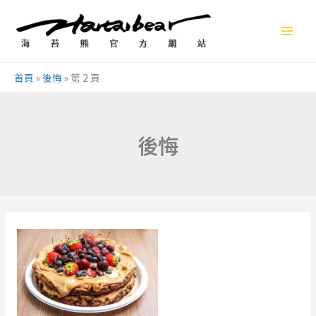
跳
至
主
要
首頁
»
後悔
»
第 2 頁
內
容
後悔
【熊
熊
小
語】
匱