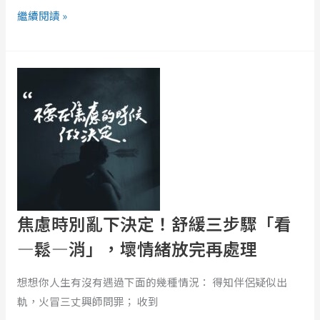
了
繼續閱讀 »
逃
避
焦
生
慮
命
時
的
別
責
亂
任
下
決
定！
舒
焦慮時別亂下決定！舒緩三步驟「看
緩
—鬆—消」，壞情緒放完再處理
三
步
想想你人生有沒有遇過下面的幾種情況： 得知伴侶疑似出
驟
軌，火冒三丈興師問罪； 收到
「看