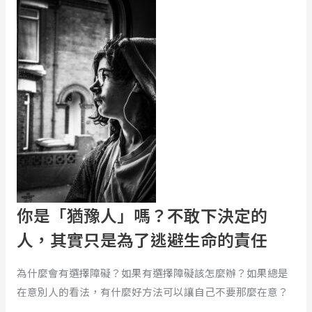
詛
是
咒
「猶
ft.
豫
星
人」
期
嗎？
天
不
敢
下
決
定
的
你是「猶豫人」嗎？不敢下決定的
人，
其
人，其實只是為了逃避生命的責任
實
只
為什麼會有選擇障礙？如果有選擇障礙該怎麼辦？如果總是
是
在意別人的看法，有什麼好方法可以讓自己不要那麼在意？
為