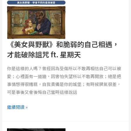
女
與
野
獸》
和
《美女與野獸》和脆弱的自己相遇，
脆
才能破除詛咒 ft. 星期天
弱
的
你是這樣的人嗎？曾經因為受傷所以不敢再相信自己可以被
自
愛；心裡面有一道牆，因害怕失望所以不敢再開放；總是把
己
事情想得很糟糕，自我責備是你的城堡；有時候脾氣很差，
相
可是事後又會後悔自己當時這樣說話
遇，
才
繼續閱讀 »
能
破
除
你