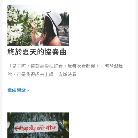
終
理
於
學
夏
3
天
招，
的
讓
協
你
終於夏天的協奏曲
奏
守
曲
住
「兒子阿，這部電影很好看，我每次看都哭。」阿爸跟我
荷
說，可是我得趕去上課，沒辦法看
包！
繼續閱讀 »
永
恆
戀
愛