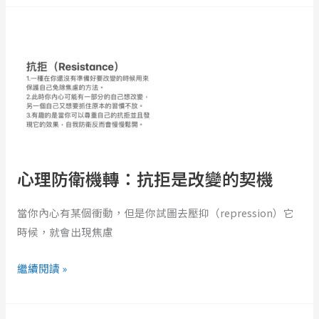
心
理
防
衛
機
轉：
抗
拒
是
心理防衛機轉：抗拒是改變的契機
改
變
當你內心有某個衝動，但是你試圖去壓抑（repression）它
的
時候，就會出現焦慮
契
機
繼續閱讀 »
《美