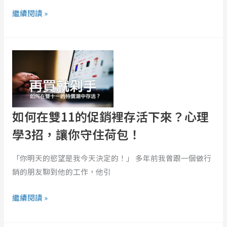
—
繼續閱讀 »
鬆
—
如
消」，
何
壞
在
情
雙
緒
11
放
如何在雙11的促銷裡存活下來？心理
的
完
促
學3招，讓你守住荷包！
再
銷
處
裡
理
「你明天的慾望是我今天決定的！」 多年前我曾跟一個做行
存
銷的朋友聊到他的工作，他引
活
下
繼續閱讀 »
來？
心