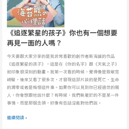
孩
子》
你
也
《追逐繁星的孩子》你也有一個想要
有
再見一面的人嗎？
一
個
今天要跟大家分享的是我非常喜歡的創作者新海誠的作品
想
《追逐繁星的孩子》，這是在《你的名字》跟《天氣之子》
要
就印象很深刻的動畫。我第一次看的時候，覺得像是致敬宮
再
崎駿，後來又看了很多次，才發現這部片談的是死亡、生命
見
的凋零或者是悔恨這件事。如果你可以見到你已經過世的親
一
人，你會想跟他說什麼？有時候，我們執著於的不是某一件
面
事情，而是那個念頭，好像有些話沒能對他們說。
的
人
繼續閱讀 »
嗎？