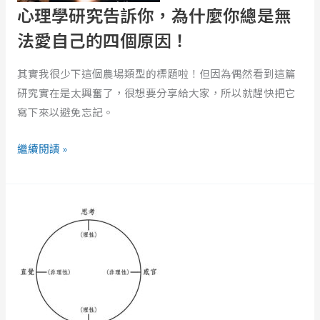
告
心理學研究告訴你，為什麼你總是無
訴
法愛自己的四個原因！
你，
為
其實我很少下這個農場類型的標題啦！但因為偶然看到這篇
什
研究實在是太興奮了，很想要分享給大家，所以就趕快把它
麼
寫下來以避免忘記。
你
總
繼續閱讀 »
是
無
【影
法
片
愛
筆
自
記】
己
親
的
密
四
關
個