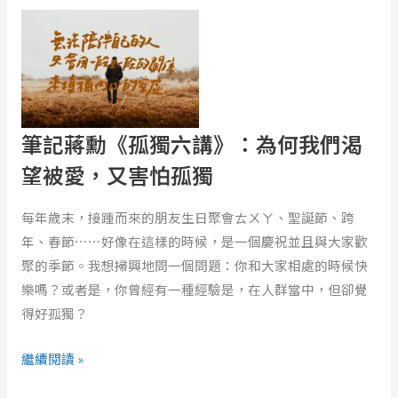
筆
記
蔣
勳
《孤
獨
筆記蔣勳《孤獨六講》：為何我們渴
六
講》：
望被愛，又害怕孤獨
為
何
每年歲末，接踵而來的朋友生日聚會ㄊㄨㄚ、聖誕節、跨
我
年、春節⋯⋯好像在這樣的時候，是一個慶祝並且與大家歡
們
聚的季節。我想掃興地問一個問題：你和大家相處的時候快
渴
樂嗎？或者是，你曾經有一種經驗是，在人群當中，但卻覺
望
得好孤獨？
被
繼續閱讀 »
愛，
又