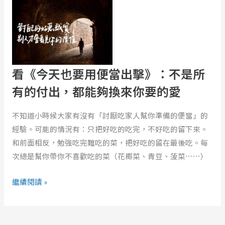
之
天
間
也
的
要
關
用
係
便
看《今天也要用便當出擊》：不是所
當
有的付出，都能夠換來你要的愛
出
擊》：
不知道小時候大家有沒有「討厭吃家人幫你準備的便當」的
不
經驗。可能的情況有：只把好吃的吃完，不好吃的留下來。
是
和前面相反，勉強吃完難吃的菜，把好吃的留在最後吃。每
所
次總是幫你帶你不喜歡吃的菜（花椰菜、青豆、菠菜⋯⋯）
有
的
繼續閱讀 »
付
出，
都