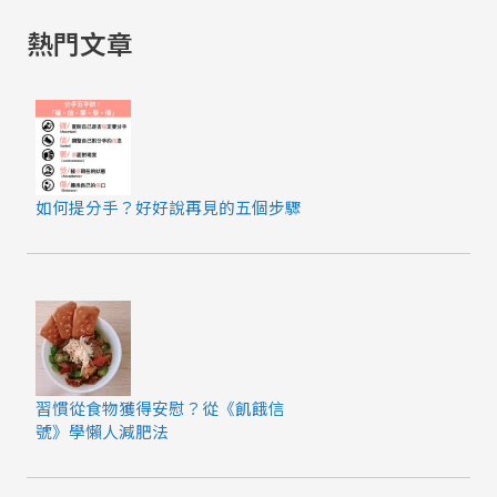
能
熱門文章
夠
換
來
你
要
的
如何提分手？好好說再見的五個步驟
愛
習慣從食物獲得安慰？從《飢餓信
號》學懶人減肥法