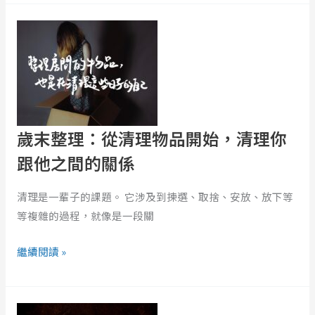
害
歲
怕
末
孤
整
獨
理：
從
清
理
歲末整理：從清理物品開始，清理你
物
跟他之間的關係
品
開
清理是一輩子的課題。 它涉及到揀選、取捨、安放、放下等
始，
等複雜的過程，就像是一段關
清
理
繼續閱讀 »
你
跟
看
他
《今