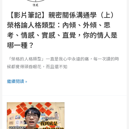
係
原
溝
因！
【影片筆記】親密關係溝通學（上）
通
榮格論人格類型：內傾、外傾、思
學
考、情感、實感、直覺，你的情人是
（上）
榮
哪一種？
格
論
「榮格的人格類型」一直是我心中永遠的痛，每一次讀的時
人
候都覺得頭昏眼花，而且還不知
格
類
繼續閱讀 »
型：
內
你
傾、
的
外
依
傾、
戀
思