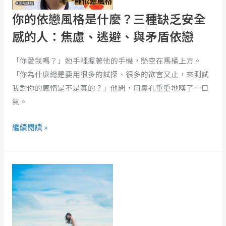
風
考、
你的依戀風格是什麼？三種缺乏安全
格
情
是
感的人：焦慮、逃避、與矛盾依戀
感、
什
實
麼？
「你愛我嗎？」她手裡握著他的手機，懸空在馬桶上方。
感、
三
「你為什麼總是要用很多的試探、很多的欲言又止，來測試
直
種
我對你的感情是不是真的？」他問，用鼻孔重重地嘆了一口
覺，
缺
氣。
你
乏
的
安
繼續閱讀 »
情
全
人
感
成
是
的
為
哪
人：
他
一
焦
的
種？
慮、
安
逃