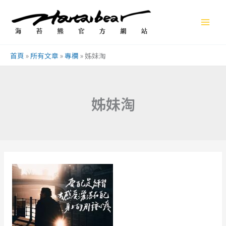
跳
至
主
要
首頁
»
所有文章
»
專欄
»
姊妹淘
內
容
姊妹淘
心
理
學
研
究