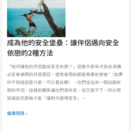
全
避、
堡
與
壘：
矛
讓
盾
伴
依
侶
成為他的安全堡壘：讓伴侶邁向安全
戀
邁
依戀的2種方法
向
安
「如何讓我的伴侶變成安全依戀？」這幾乎是每次我去演講
全
必定會被問的月經題目，通常會問的都是焦慮依戀者*（如果
依
你不知道這是什麼，可以看註解），他們往往有一個逃避依
戀
戀的伴侶，這樣的關係讓他們很辛苦，但又放不下，所以想
的
知道該怎麼做才能「讓對方變得安全」。
2
種
繼續閱讀 »
方
法