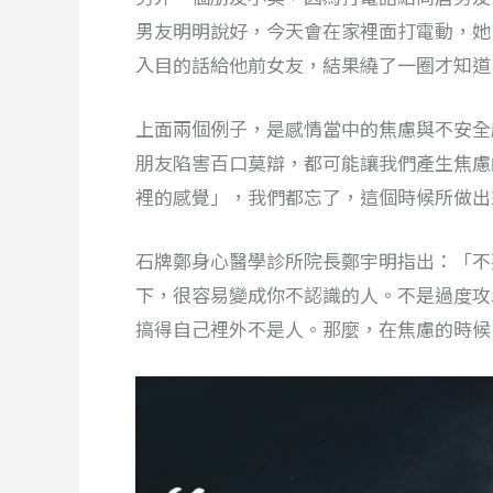
男友明明說好，今天會在家裡面打電動，她
入目的話給他前女友，結果繞了一圈才知道
上面兩個例子，是感情當中的焦慮與不安全
朋友陷害百口莫辯，都可能讓我們產生焦慮
裡的感覺」，我們都忘了，這個時候所做出
石牌鄭身心醫學診所院長鄭宇明指出：「不
下，很容易變成你不認識的人。不是過度攻
搞得自己裡外不是人。那麼，在焦慮的時候