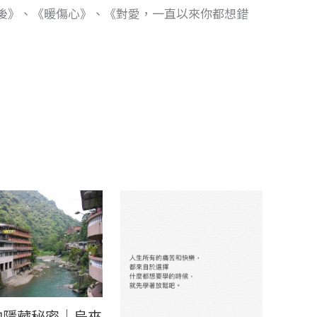
後》、《暖傷心》、《對愛，一直以來你都想錯
的隱藏秘密│烏來