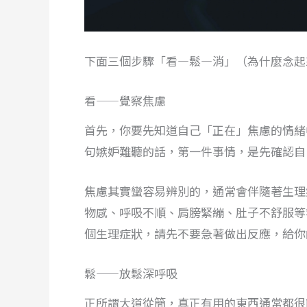
下面三個步驟「看—鬆—消」（為什麼念起
看——覺察焦慮
首先，你要先知道自己「正在」焦慮的情緒
句嫉妒難聽的話，第一件事情，是先確認自
焦慮其實蠻容易辨別的，通常會伴隨著生理
物感、呼吸不順、肩膀緊繃、肚子不舒服等
個生理症狀，請先不要急著做出反應，給你
鬆——放鬆深呼吸
正所謂大道從簡，真正有用的東西通常都很