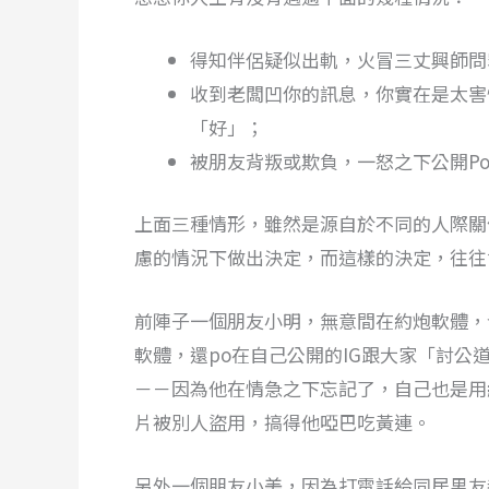
得知伴侶疑似出軌，火冒三丈興師問
收到老闆凹你的訊息，你實在是太害
「好」；
被朋友背叛或欺負，一怒之下公開P
上面三種情形，雖然是源自於不同的人際關
慮的情況下做出決定，而這樣的決定，往往
前陣子一個朋友小明，無意間在約炮軟體，
軟體，還po在自己公開的IG跟大家「討
－－因為他在情急之下忘記了，自己也是用
片被別人盜用，搞得他啞巴吃黃連。
另外一個朋友小美，因為打電話給同居男友