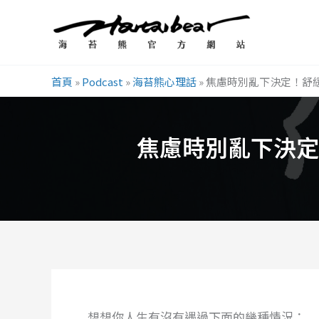
跳
至
主
要
首頁
»
Podcast
»
海苔熊心理話
»
焦慮時別亂下決定！舒
內
容
焦慮時別亂下決定
想想你人生有沒有遇過下面的幾種情況：