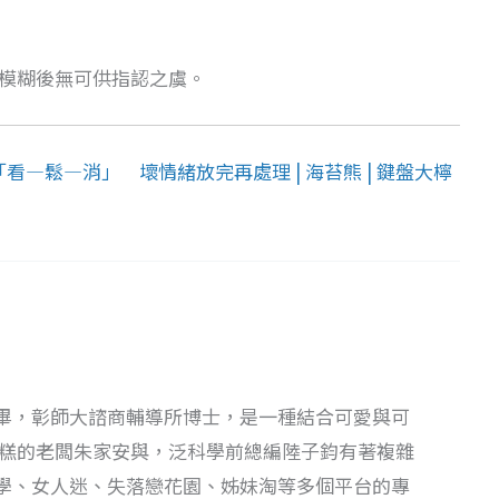
模糊後無可供指認之虞。
—鬆—消」 壞情緒放完再處理 | 海苔熊 | 鍵盤大檸
畢，彰師大諮商輔導所博士，是一種結合可愛與可
蛋糕的老闆朱家安與，泛科學前總編陸子鈞有著複雜
學、女人迷、失落戀花園、姊妹淘等多個平台的專