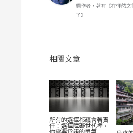
欄作者，著有《在怦然之
了》
相關文章
所有的選擇都蘊含著責
任：選擇障礙世代裡，
你需要承諾的勇氣
烏來