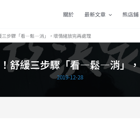
關於
最新文章
熊店鋪
緩三步驟「看—鬆—消」，壞情緒放完再處理
！舒緩三步驟「看—鬆—消」，
2019-12-28