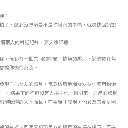
罪；
怕了，想都沒想這是不是你份內的事情，就趕快回訊說
o網兩人的對話紀錄，要大家評理。
係，但都有一個共同的特徵：情境的壓力，逼迫你在焦
會讓你後悔莫及。
發現自己女友的照片，氣急敗壞地問女友為什麼用約炮
公道」，結果下面不但沒有人拍拍他，還引來一連串的罵聲
約炮軟體的人。而且，在事後才發現，他女友其實是照
都沒有接，回家又發現男友的機車沒有停在樓下，可是