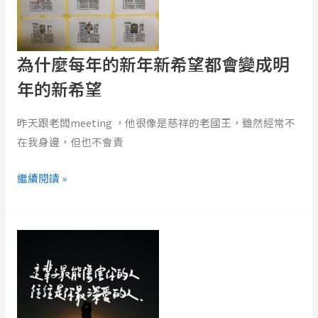
年
的
新
為什麼每年的新年新希望都會變成明
年
年的新希望
新
希
昨天跟老闆meeting ，他很像是慈祥的老國王，雖然經常不
望
在我身邊，但也不會責
都
會
繼續閱讀 »
變
成
學
明
會
年
用
的
情：
新
如
希
何