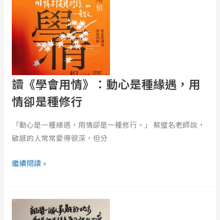
用
情》：
動
心
是
種
讀《學會用情》：動心是種緣遇，用
緣
情卻是種修行
遇，
用
「動心是一種緣遇，用情卻是一種修行。」 蔡璧名老師說，
情
敏感的人常常愛得很深，但分
卻
是
繼續閱讀 »
種
修
離
行
開
一