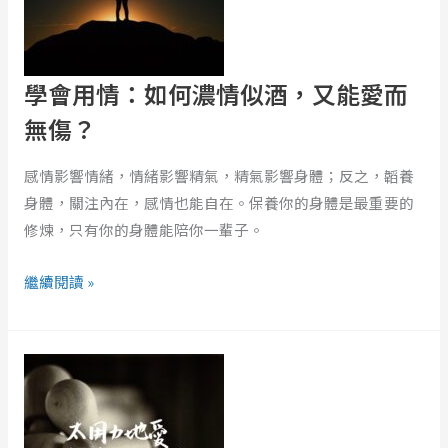
望
濃
情
似
學會用情：如何濃情似酒，又能愛而
酒，
無傷？
又
能
感情影響情緒，情緒影響精氣，精氣影響身體；反之，韜養
愛
身體，關注內在，感情也能自在。保養你的身體是最重要的
而
修煉，只有你的身體能陪你一輩子。
無
傷？
繼續閱讀 »
讀
《那
一
天