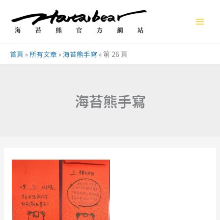
跳
至
主
要
首頁
»
所有文章
»
海苔熊手寫
»
第 26 頁
內
容
海苔熊手寫
海
苔
熊
手
寫，