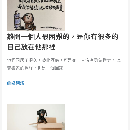
個
人
最
困
離開一個人最困難的，是你有很多的
難
自己放在他那裡
的，
是
他們同居了很久，彼此互磨，可是她一直沒有勇氣搬走。 其
你
實搬家的過程，也是一個回家
有
很
繼續閱讀 »
多
的
搬
自
家
己
吧！
放
從
在