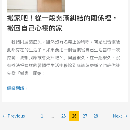
一
他
段
那
搬家吧！從一段充滿糾結的關係裡，
充
裡
搬回自己心靈的家
滿
糾
結
「我們同居這麼久，雖然沒有名義上的稱呼，可是也習慣彼
的
此都有在的生活了。如果要把一個習慣從自己生活當中一次
關
挖開，我想我應該會死掉吧？」同居很久、在一起很久，沒
係
有辦法把這樣的習慣從生活中移除到底該怎麼辦？也許你該
裡，
先從「搬家」開始！
搬
繼續閱讀 »
回
自
己
心
←
Previous
1
...
25
26
27
28
Next
→
靈
的