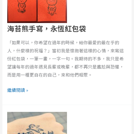
永
恆
紅
包
海苔熊手寫，永恆紅包袋
袋
「如果可以，你希望在過年的時候，給你最愛的最在乎的
人，什麼樣的祝福？」當初我是懷抱著這樣的心情，來寫這
份紅包袋，一筆一畫，一字一句。我期待的不多，我只是希
望讓每年的過年遇見長輩或晚輩，都不再只是尷尬與恐懼，
而是用一種更自在的自己，來和他們相聚。
繼續閱讀 »
你
知
道
嗎？