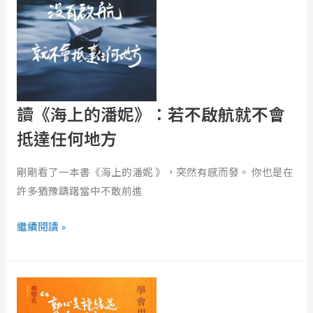
別
的
人
潘
才
妮》：
可
若
能
不
愛
啟
讀《海上的潘妮》：若不啟航就不會
上
航
抵達任何地方
你
就
不
剛剛看了一本書《海上的潘妮 》，突然有感而發。 你也是在
會
許多猶豫躊躇當中不敢前進
抵
達
繼續閱讀 »
任
何
讀
地
《學
方
會