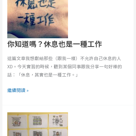
休
息
也
是
一
你知道嗎？休息也是一種工作
種
工
這篇文章我想獻給那些（跟我一樣）不允許自己休息的人
作
XD。今天實習的時候，聽到某個同事跟我分享一句好棒的
話：「休息，其實也是一種工作。」
繼續閱讀 »
為
什
麼
每