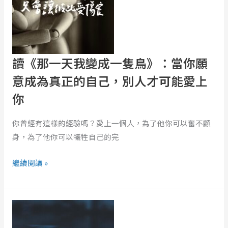
我
變
成
一
隻
讀《那一天我變成一隻鳥》：當你願
鳥》：
意成為真正的自己，別人才可能愛上
當
你
你
願
你曾經有這樣的經驗嗎？愛上一個人，為了他你可以奮不顧
意
身，為了他你可以犧牲自己的完
成
為
繼續閱讀 »
真
正
的
讀
自
《海
己，
上