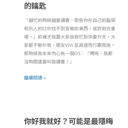
的鑰匙
越
開
要
始，
「越忙的時候越要讀書，那些你在自己的腦袋
讀
有
和別人的口中找不到答案的東西，或許就在書
書？
「焦
裡。」前幾天我跟大家說我忙到快要升天，大
透
慮」
家都不敢吵我，朋友ViVi 反其道而行跟我說。
過
的
那時候我本來內心有一個OS：「嗎呀，我都
「書
情
沒時間還要叫我讀書！」
神
緒
讀
嗎？
繼續閱讀 »
書
法」
拾
你
起
好
生
你好我就好？可能是最隱晦
我
命