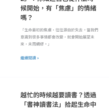
《腦
候開始，有「焦慮」的情緒
筋
嗎？
急
轉
「生命最初的焦慮，往往源自於失去。當我們
彎
意識到很多事情都會改變，就會開始展望未
2》：
來，未雨綢繆。」
你
知
繼續閱讀 »
道
自
己
越
從
忙
什
越忙的時候越要讀書？透過
的
麼
時
時
「書神讀書法」拾起生命中
候
候