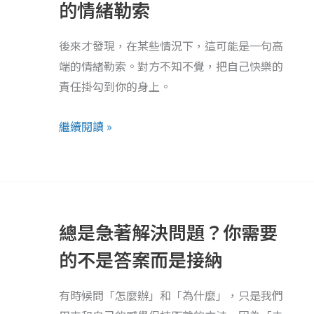
就
的情緒勒索
中
好？
的
可
後來才發現，在某些情況下，這可能是一句高
鑰
能
端的情緒勒索。對方不知不覺，把自己快樂的
匙
是
責任掛勾到你的身上。
最
隱
繼續閱讀 »
晦
的
情
總
緒
是
勒
總是急著解決問題？你需要
急
索
著
的不是答案而是接納
解
決
有時候問「怎麼辦」和「為什麼」，只是我們
問