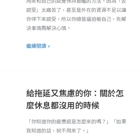
用來和自己的感覺保持距離的方法。因為「去
題？
感受」太痛苦了，甚至是外在的資源不足以讓
你
你停下來感受，所以你總是逼迫著自己，先解
需
決事情再解決心情。
要
的
繼續閱讀 »
不
是
答
給
案
拖
而
給拖延又焦慮的你：關於怎
延
是
又
麼休息都沒用的時候
接
焦
納
慮
「你知道你的疲憊感是怎麼來的嗎？」「如果
的
我知道的話，就不用來了。」
你：