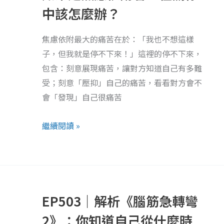
焦
中該怎麼辦？
慮
依
焦慮依附最大的痛苦在於：「我也不想這樣
附
子，但我就是停不下來！」這裡的停不下來，
者，
包含：刻意展現痛苦，讓對方知道自己有多難
在
受；刻意「壓抑」自己的痛苦，看看對方會不
關
會「發現」自己很痛苦
係
中
繼續閱讀 »
該
怎
麼
EP503
辦？
｜
EP503｜解析《腦筋急轉彎
解
析
2》：你知道自己從什麼時