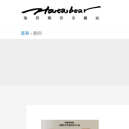
跳
至
主
要
首頁
»
壓抑
內
容