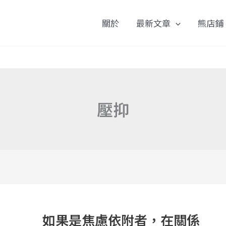
關於
最新文章
熊店鋪
壓抑
如
果
如果是焦慮依附者，在關係
是