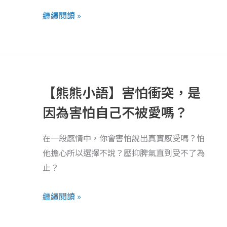
話
繼續閱讀 »
就
足
以
【熊
把
熊
彼
【熊熊小語】害怕衝突，是
小
此
語】
因為害怕自己不被愛嗎？
推
害
下
怕
在一段感情中，你會害怕說出真實感受嗎？怕
懸
衝
他擔心所以選擇不說？壓抑脾氣直到受不了為
崖
突，
止？
是
因
繼續閱讀 »
為
害