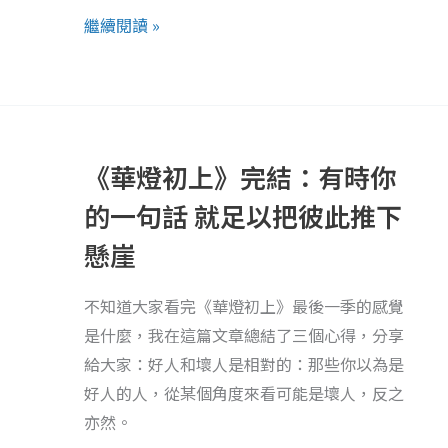
關
繼續閱讀 »
於
怎
麼
《華
休
燈
息
《華燈初上》完結：有時你
初
都
上》
的一句話 就足以把彼此推下
沒
完
懸崖
用
結：
的
有
不知道大家看完《華燈初上》最後一季的感覺
時
時
是什麼，我在這篇文章總結了三個心得，分享
候
你
給大家：好人和壞人是相對的：那些你以為是
的
好人的人，從某個角度來看可能是壞人，反之
一
亦然。
句