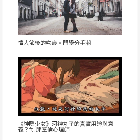
情人節後的吻痕。開學分手潮
《神隱少女》河神丸子的真實用途與意
義？ft. 邱羣倫心理師