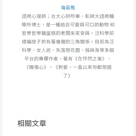
海苔熊
諮商心理師；台大心研所畢，彰師大諮商輔
導所博士，是一種結合可愛與可口的動物 和
哲學哲學雞蛋糕的老闆朱家安與，泛科學前
總編陸子鈞有著複雜的三角關係。目前為泛
科學、女人迷、失落戀花園、姊妹淘等多個
平台的專欄作者，著有《在怦然之後》、
《暖傷心》、《對愛，一直以來你都想錯
了》
相關文章