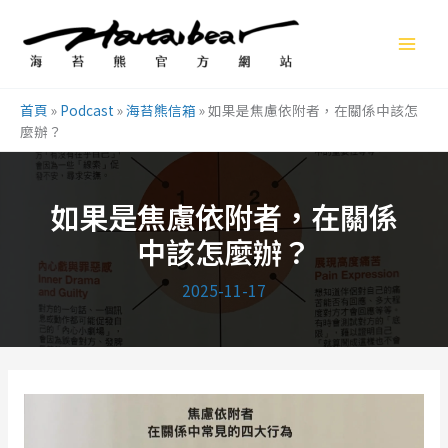
跳
至
主
要
首頁
»
Podcast
»
海苔熊信箱
»
如果是焦慮依附者，在關係中該怎
內
麼辦？
容
如果是焦慮依附者，在關係
中該怎麼辦？
2025-11-17