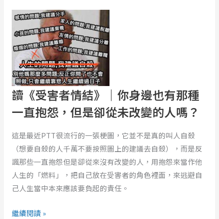
讀
人
《受
告
害
訴
者
你
情
的
結》
產
｜
後
讀《受害者情結》｜你身邊也有那種
你
須
一直抱怨，但是卻從未改變的人嗎？
身
知！
邊
ft.
這是最近PTT很流行的一張梗圖，它並不是真的叫人自殺
也
輔
（想要自殺的人千萬不要按照圖上的建議去自殺），而是反
有
大
諷那些一直抱怨但是卻從來沒有改變的人，用抱怨來當作他
那
醫
人生的「燃料」，把自己放在受害者的角色裡面，來逃避自
種
院
己人生當中本來應該要負起的責任。
一
家
直
醫
繼續閱讀 »
抱