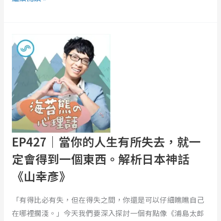
EP427
｜
當
你
的
人
生
有
所
EP427｜當你的人生有所失去，就一
失
定會得到一個東西。解析日本神話
去，
《山幸彥》
就
一
「有得比必有失，但在得失之間，你還是可以仔細瞧瞧自己
定
在哪裡擱淺。」今天我們要深入探討一個有點像《浦島太郎
會