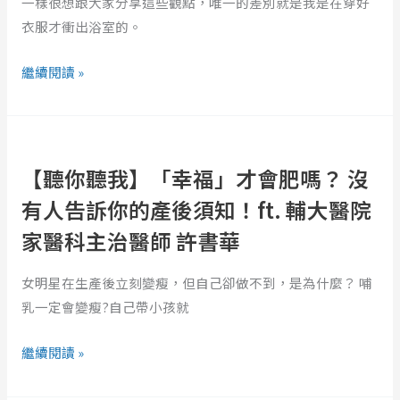
說，
一樣很想跟大家分享這些觀點，唯一的差別就是我是在穿好
你
衣服才衝出浴室的。
永
繼續閱讀 »
遠
也
不
【聽
會
你
知
【聽你聽我】「幸福」才會肥嗎？ 沒
聽
道
我】
有人告訴你的產後須知！ft. 輔大醫院
的
「幸
家醫科主治醫師 許書華
人
福」
氣
才
女明星在生產後立刻變瘦，但自己卻做不到，是為什麼？ 哺
文
會
乳一定會變瘦?自己帶小孩就
章
肥
寫
嗎？
繼續閱讀 »
法
沒
有