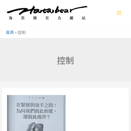
跳
至
主
要
首頁
»
控制
內
容
控制
在
緊
握
與
放