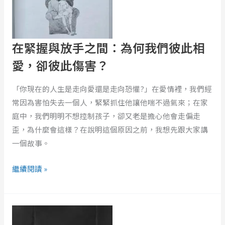
手
之
間：
為
在緊握與放手之間：為何我們彼此相
何
愛，卻彼此傷害？
我
們
「你現在的人生是走向愛還是走向恐懼?」在愛情裡，我們經
彼
常因為害怕失去一個人，緊緊抓住他讓他喘不過氣來；在家
此
庭中，我們明明不想控制孩子，卻又老是擔心他會走偏走
相
歪，為什麼會這樣？在說明這個原因之前，我想先跟大家講
愛，
一個故事。
卻
彼
繼續閱讀 »
此
傷
《童
害？
話