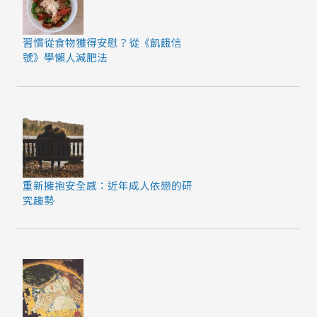
習慣從食物獲得安慰？從《飢餓信
號》學懶人減肥法
重新擁抱安全感：近年成人依戀的研
究趨勢