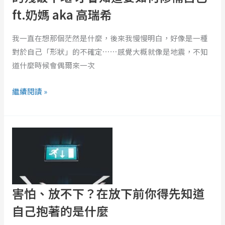
ft.奶媽 aka 高瑞希
裡
的
我一直在想那個茫然是什麼，後來我慢慢明白，好像是一種
殘
對於自己「形狀」的不確定⋯⋯感覺大概就像是地震，不知
破
道什麼時候會偶爾來一次
不
堪
繼續閱讀 »
才
會
知
害
道
怕、
要
放
如
不
何
下？
害怕、放不下？在放下前你得先知道
修
在
補
放
自己抱著的是什麼
自
下