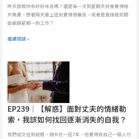
己
前
昨天放假你有好好休息嗎？還是每一次到星期天就會覺得格
ft.
你
外焦慮，想著隔天要上班就覺得很痛苦、或者是直接提前開
奶
得
始偷跑星期一的工作？
媽
先
aka
知
繼續閱讀 »
高
道
瑞
自
EP239
希
己
｜
抱
【解
著
惑】
的
面
是
對
什
EP239｜【解惑】面對丈夫的情緒勒
丈
麼
夫
索，我該如何找回逐漸消失的自我？
的
情
我們從交往到結婚，總共在一起7年，他覺得我自己一個人付