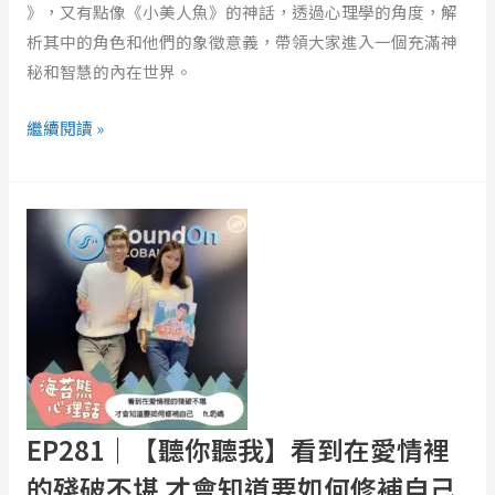
》，又有點像《小美人魚》的神話，透過心理學的角度，解
得
析其中的角色和他們的象徵意義，帶領大家進入一個充滿神
到
秘和智慧的內在世界。
一
個
繼續閱讀 »
東
西。
解
EP281
析
｜
日
【聽
本
你
神
聽
話
我】
《山
看
幸
到
彥》
在
EP281｜【聽你聽我】看到在愛情裡
愛
的殘破不堪 才會知道要如何修補自己
情