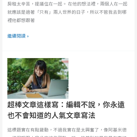
緒
房租太辛苦，提議住在一起。 在他的想法裡，兩個人在一起
勒
就應該是過著「只有」兩人世界的日子，所以不管我去到哪
索，
裡他都想跟著
我
繼續閱讀 »
該
如
何
超
找
棒
回
文
逐
章
漸
這
消
樣
超棒文章這樣寫：編輯不說，你永遠
失
寫：
的
編
也不會知道的人氣文章寫法
自
輯
我？
不
這標題實在有點聳動，不過我實在是太興奮了，像阿基米德