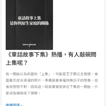
故
事
下
集》
熱
播，
有
人
敲
《童話故事下集》熱播，有人敲碗問
碗
上集呢？
問
上
我一開始以為前面的「上集」，可能是王子跟公主相遇，後
集
面撒花逆光浪漫的照片，準備過著幸福快樂日子的想像，但
呢？
後來想想不對，因為這一段其實被安排在下集的一開始，只
是戒指被換成了硬碟。
繼續閱讀 »