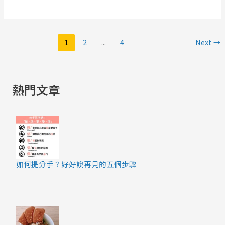
科
怨，
主
但
治
是
1
2
...
4
Next
→
醫
卻
師
從
許
未
書
熱門文章
改
華
變
的
人
嗎？
如何提分手？好好說再見的五個步驟