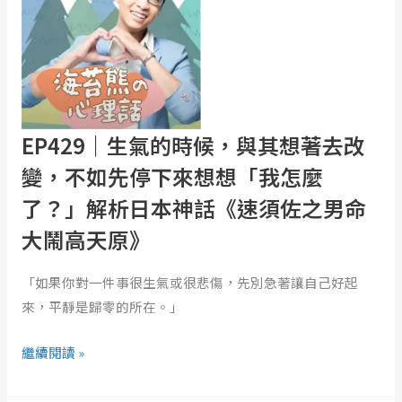
氣
的
時
候，
與
其
EP429｜生氣的時候，與其想著去改
想
變，不如先停下來想想「我怎麼
著
了？」解析日本神話《速須佐之男命
去
改
大鬧高天原》
變，
不
「如果你對一件事很生氣或很悲傷，先別急著讓自己好起
如
來，平靜是歸零的所在。」
先
停
繼續閱讀 »
下
來