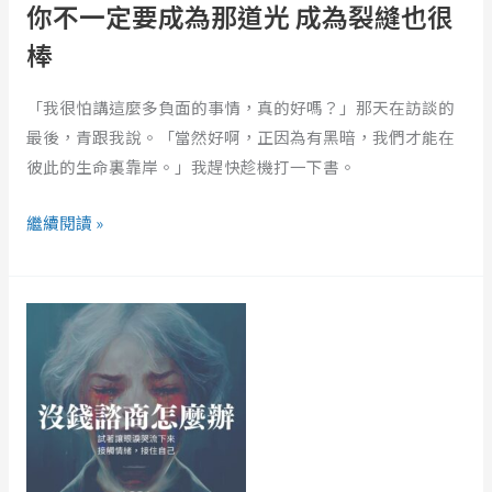
道
你不一定要成為那道光 成為裂縫也很
光
棒
成
為
「我很怕講這麼多負面的事情，真的好嗎？」那天在訪談的
裂
最後，青跟我說。「當然好啊，正因為有黑暗，我們才能在
縫
彼此的生命裏靠岸。」我趕快趁機打一下書。
也
很
繼續閱讀 »
棒
心
理
諮
商
好
貴……
沒