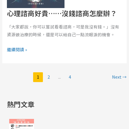
錢
諮
心理諮商好貴……沒錢諮商怎麼辦？
商
怎
「大家都說，你可以嘗試看看諮商，可是我沒有錢。」沒有
麼
資源做治療的時候，還是可以給自己一點流眼淚的機會。
辦？
繼續閱讀 »
1
2
...
4
Next
→
熱門文章