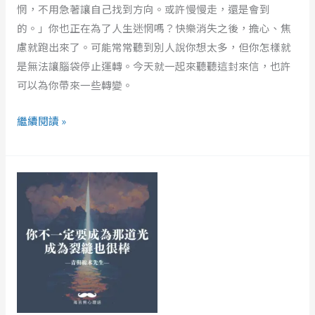
惘，不用急著讓自己找到方向。或許慢慢走，還是會到
自
的。」你也正在為了人生迷惘嗎？快樂消失之後，擔心、焦
己，
慮就跑出來了。可能常常聽到別人說你想太多，但你怎樣就
陪
是無法讓腦袋停止運轉。今天就一起來聽聽這封來信，也許
你
可以為你帶來一些轉變。
走
過
繼續閱讀 »
那
片
迷
你
宮
不
的
一
森
定
林！
要
成
為
那