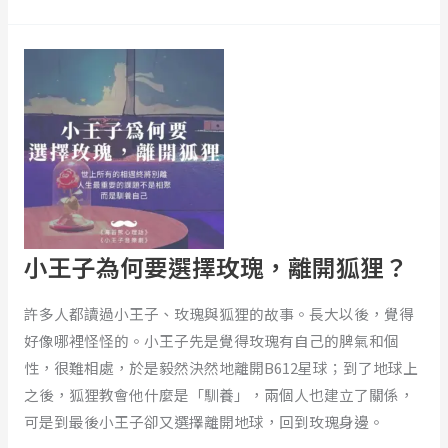
男
程！
命
小
ft.
大
王
吱
鬧
子
吱
高
為
郭
天
何
芝
原》
要
吟
選
擇
玫
小王子為何要選擇玫瑰，離開狐狸？
瑰，
離
許多人都讀過小王子、玫瑰與狐狸的故事。長大以後，覺得
開
好像哪裡怪怪的。小王子先是覺得玫瑰有自己的脾氣和個
狐
性，很難相處，於是毅然決然地離開B612星球；到了地球上
狸？
之後，狐狸教會他什麼是「馴養」，兩個人也建立了關係，
可是到最後小王子卻又選擇離開地球，回到玫瑰身邊。