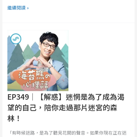
繼續閱讀 »
EP349
｜
【解
惑】
迷
惘
是
為
了
EP349｜【解惑】迷惘是為了成為渴
成
望的自己，陪你走過那片迷宮的森
為
林！
渴
望
「有時候迷路，是為了聽見花開的聲音。如果你現在正在迷
的