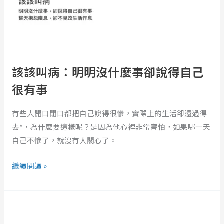
明
明
沒
什
麼
該該叫病：明明沒什麼事卻說得自己
事
很有事
卻
說
有些人開口閉口都把自己說得很慘，實際上的生活卻還過得
得
去*，為什麼要這樣呢？是因為他心裡非常害怕，如果哪一天
自
自己不慘了，就沒有人關心了。
己
很
繼續閱讀 »
有
事
欠
睡