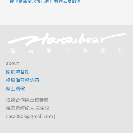
從《紫羅蘭永恆花園》看過去受的傷
about
關於海苔熊
投稿海苔熊信箱
線上點歌
洽談合作請直接聯繫
海苔熊經紀人 麻生汶
(
asa0803@gmail.com
)