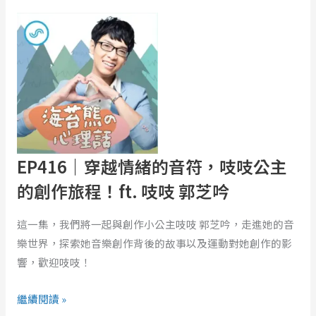
EP416
想
｜
想
穿
「我
越
怎
情
麼
緒
了？」
的
解
音
析
符，
EP416｜穿越情緒的音符，吱吱公主
日
吱
的創作旅程！ft. 吱吱 郭芝吟
本
吱
神
公
這一集，我們將一起與創作小公主吱吱 郭芝吟，走進她的音
話
主
樂世界，探索她音樂創作背後的故事以及運動對她創作的影
《速
的
響，歡迎吱吱！
須
創
佐
作
繼續閱讀 »
之
旅