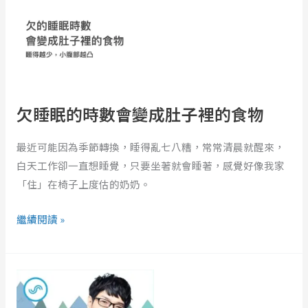
眠
的
時
數
會
變
欠睡眠的時數會變成肚子裡的食物
成
肚
最近可能因為季節轉換，睡得亂七八糟，常常清晨就醒來，
子
白天工作卻一直想睡覺，只要坐著就會睡著，感覺好像我家
裡
「住」在椅子上度估的奶奶。
的
食
繼續閱讀 »
物
EP429
｜
生