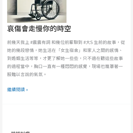
你
的
時
空
哀傷會走慢你的時空
前幾天我上 #震震有詞 和幾位前輩聊到 #大S 生前的故事，從
她的幾段戀情，她生活在「女生宿舍」和家人之間的感情、
到婚姻生活等等，才更了解她一些些，只不過在聽這些故事
的過程當中，胸口一直有一種悶悶的感覺，現場也籠罩著一
股難以言說的氣氛。
繼續閱讀 »
該
該
叫
病：