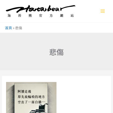
跳
至
主
要
首頁
»
悲傷
內
容
悲傷
哀
傷
會
走
慢