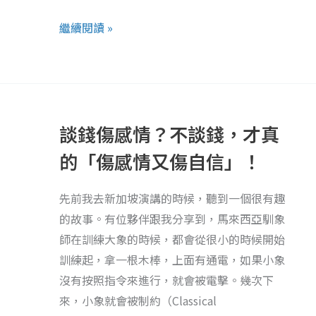
了
繼續閱讀 »
嗎？
歲
末，
談
五
錢
個
談錢傷感情？不談錢，才真
傷
方
感
的「傷感情又傷自信」！
法
情？
讓
不
先前我去新加坡演講的時候，聽到一個很有趣
自
談
的故事。有位夥伴跟我分享到，馬來西亞馴象
己
錢，
師在訓練大象的時候，都會從很小的時候開始
變
才
訓練起，拿一根木棒，上面有通電，如果小象
成
真
沒有按照指令來進行，就會被電擊。幾次下
一
的
來，小象就會被制約（Classical
個