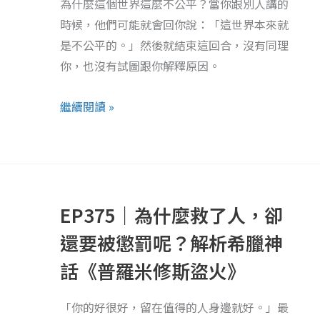
世
為什麼這個世界這麼不公平？當你跟別人講的
界
時候，他們可能就會回你說：「這世界本來就
這
是不公平的。」然後就結束這回合，沒有同理
麼
你，也沒有試圖跟你解釋原因。
不
公
繼續閱讀 »
平？
EP375
｜
EP375｜為什麼救了人，卻
為
什
還要被懲罰呢？解析希臘神
麼
話《普羅米修斯盜火》
救
了
「你的好很好，留在值得的人身邊就好。」最
人，