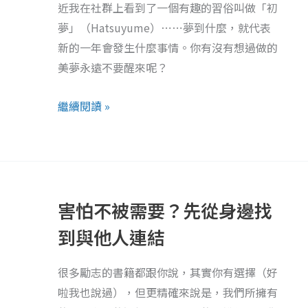
近我在社群上看到了一個有趣的習俗叫做「初
卻
夢」（Hatsuyume）⋯⋯夢到什麼，就代表
還
新的一年會發生什麼事情。你有沒有想過做的
要
美夢永遠不要醒來呢？
被
懲
繼續閱讀 »
罰
呢？
解
害
析
怕
希
害怕不被需要？先從身邊找
不
臘
被
到與他人連結
神
需
話
要？
很多勵志的書籍都跟你說，其實你有選擇（好
《普
先
啦我也說過），但更精確來說是，我們所擁有
羅