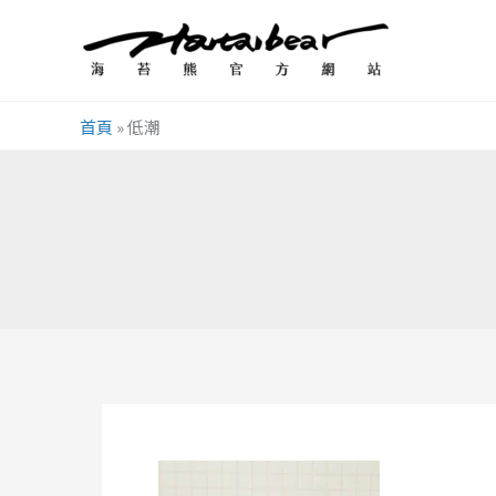
跳
至
主
要
首頁
»
低潮
內
容