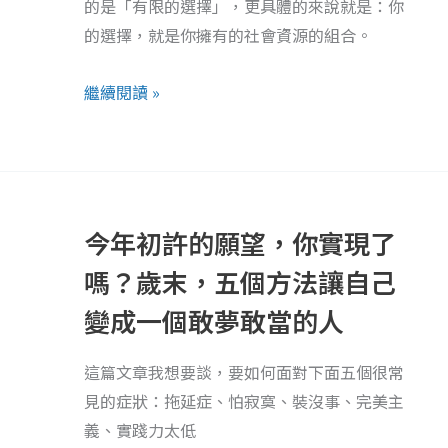
從
的是「有限的選擇」，更具體的來說就是：你
米
身
的選擇，就是你擁有的社會資源的組合。
修
邊
斯
找
繼續閱讀 »
盜
到
火》
與
他
今
人
年
連
今年初許的願望，你實現了
初
結
許
嗎？歲末，五個方法讓自己
的
變成一個敢夢敢當的人
願
望，
這篇文章我想要談，要如何面對下面五個很常
你
見的症狀：拖延症、怕寂寞、裝沒事、完美主
實
義、實踐力太低
現