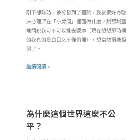
一
剛下部隊時，被分發到了醫院，我就很好奇臨
生
床心理師在「小房間」裡面做什麼？賊頭賊腦
的
地問說我可不可以進去觀摩（現在想想那時候
一
的我真的是白目又不懂倫理），想當然爾被拒
句
絕了。
話
繼續閱讀 »
為
什
為什麼這個世界這麼不公
麼
這
平？
個