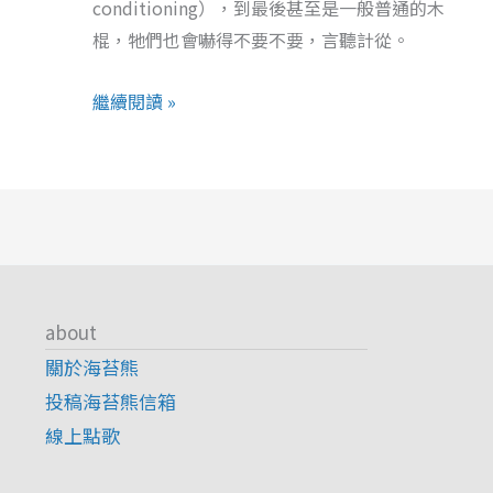
「傷
conditioning），到最後甚至是一般普通的木
敢
感
棍，牠們也會嚇得不要不要，言聽計從。
夢
情
敢
又
繼續閱讀 »
當
傷
的
自
人
信」！
about
關於海苔熊
投稿海苔熊信箱
線上點歌