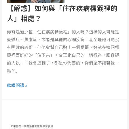
「住
【解惑】如何與「住在疾病標籤裡的
在
疾
人」相處？
病
標
你有遇過那種「住在疾病標籤裡」的人嗎？這樣的人可能是
籤
憂鬱症、焦慮症、或者是其他的心理疾病，甚至是他可能沒
裡
有明確的診斷，但他會幫自己貼上一個標籤，好就在這個標
的
籤裡面好好的「住下來」，合理化自己的一切行為，跟身邊
人」
的人說：「我會這樣子，都是你們害的，你們還不讓著我一
相
點？」
處？
繼續閱讀 »
20210118
口
試
聆