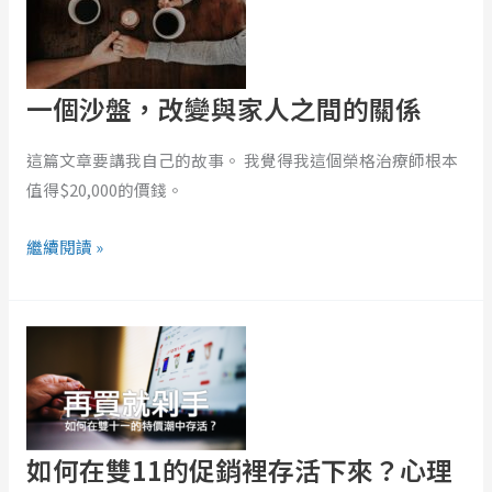
盤，
改
變
一個沙盤，改變與家人之間的關係
與
家
這篇文章要講我自己的故事。 我覺得我這個榮格治療師根本
人
值得$20,000的價錢。
之
間
繼續閱讀 »
的
關
如
係
何
在
雙
11
如何在雙11的促銷裡存活下來？心理
的