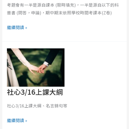
考題會有一半是源自課本 (限時填充)，一半是源自以下的科
新)
普書 (問答，申論)，期中期末依照學校時間考課本(Z卷)
繼續閱讀 »
社
心
3/16
上
課
大
社心3/16上課大綱
綱
社心3/16上課大綱、名言錦句等
繼續閱讀 »