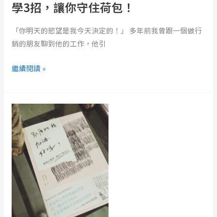
促
學3招，讓你守住荷包！
銷
裡
「你明天的慾望是我今天決定的！」 多年前我曾跟一個做行
存
銷的朋友聊到他的工作，他引
活
下
繼續閱讀 »
來？
心
讀
理
《別
學
再
3
叫
招，
我
讓
加
你
油，
守
好
住
嗎？》
荷
縱