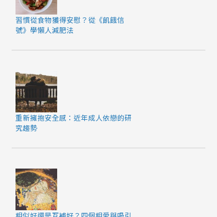
習慣從食物獲得安慰？從《飢餓信
號》學懶人減肥法
重新擁抱安全感：近年成人依戀的研
究趨勢
相似好還是互補好？四個相愛與吸引