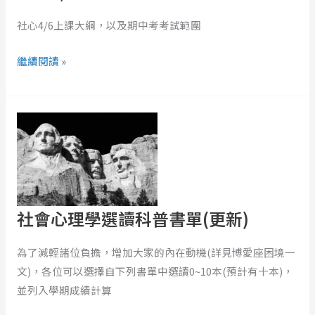
社心4/6上課大綱，以及期中考考試範圍
繼續閱讀 »
社
會
心
理
學
選
社會心理學選讀科普書單(更新)
讀
科
為了減輕諸位負擔，增加大家的內在動機(詳見博愛座困境一
普
文)，各位可以選擇自下列書單中選讀0~10本(預計有十本)，
書
並列入學期成績計算
單
(更