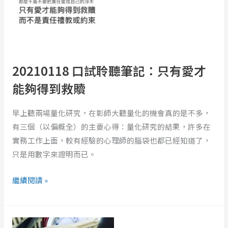
聽
筆
記：
只
有
20210118 口試聆聽筆記：只有愛才
愛
能夠得到救贖
才
能
早上聽兩場量化研究，在彰師大聽量化的機會真的是不多，
夠
有三個（以偏概全）的主要心得：量化研究的結果，許多在
得
實務工作上面，較有經驗的心理師的腦袋也都已經知道了，
到
只是用數字來證明而已。
救
贖
繼續閱讀 »
阿
爸