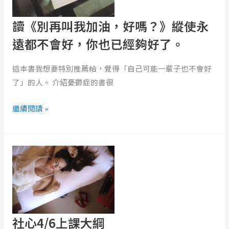
包！
使
讀《別再叫我加油，好嗎？》縱使永
永
遠都不會好，你也已經夠好了。
遠
都
這本書我想要特別推薦給，覺得「自己可能一輩子也不會好
不
了」的人。 介紹憂鬱症的書很
會
好，
繼續閱讀 »
你
也
已
社
經
心
夠
4/6
好
上
了。
課
大
社心4/6上課大綱
綱