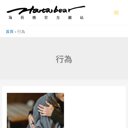
跳
至
主
要
首頁
»
行為
內
容
行為
【解
惑】
如
何
與