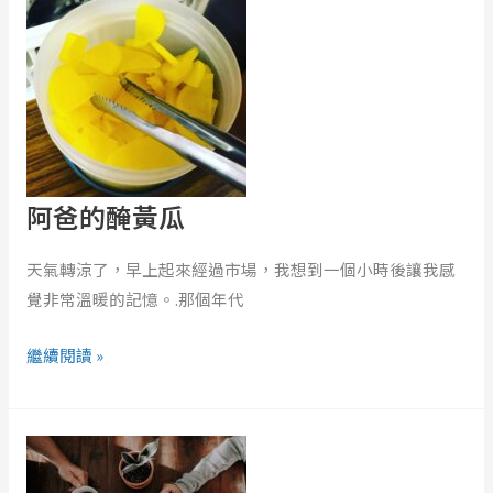
的
醃
黃
瓜
阿爸的醃黃瓜
天氣轉涼了，早上起來經過市場，我想到一個小時後讓我感
覺非常溫暖的記憶。.那個年代
繼續閱讀 »
一
個
沙