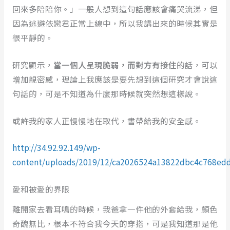
回來多陪陪你。」一般人想到這句話應該會痛哭流涕，但
因為逃避依戀君正常上線中，所以我講出來的時候其實是
很平靜的。
研究顯示，
當一個人呈現脆弱，而對方有接住
的話，可以
增加親密感，理論上我應該是要先想到這個研究才會說這
句話的，可是不知道為什麼那時候就突然想這樣說。
或許我的家人正慢慢地在取代，書帶給我的安全感。
http://34.92.92.149/wp-
content/uploads/2019/12/ca2026524a13822dbc4c768ed
愛和被愛的界限
離開家去看耳鳴的時候，我爸拿一件他的外套給我，顏色
奇醜無比，根本不符合我今天的穿搭，可是我知道那是他