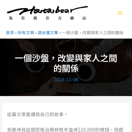
跳
至
主
要
首頁
»
所有文章
»
其他雜文集
»
一個沙盤，改變與家人之間的關係
內
容
一個沙盤，改變與家人之間
的關係
2019-12-06
這篇文章要講我自己的故事。
我覺得我這個榮格治療師根本值得$20,000的價錢。我跟