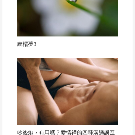
麻糬夢3
吵後炮，有用嗎？愛情裡的四種溝通誤區