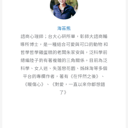
海苔熊
諮商心理師；台大心研所畢，彰師大諮商輔
導所博士，是一種結合可愛與可口的動物 和
哲學哲學雞蛋糕的老闆朱家安與，泛科學前
總編陸子鈞有著複雜的三角關係。目前為泛
科學、女人迷、失落戀花園、姊妹淘等多個
平台的專欄作者，著有《在怦然之後》、
《暖傷心》、《對愛，一直以來你都想錯
了》