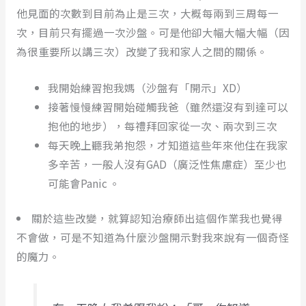
他見面的次數到目前為止是三次，大概每兩到三周每一
次，目前只有擺過一次沙盤。可是他卻大幅大幅大幅（因
為很重要所以講三次）改變了我和家人之間的關係。
我開始練習抱我媽（沙盤有「開示」XD）
接著慢慢練習開始碰觸我爸（雖然還沒有到達可以
抱他的地步），每禮拜回家從一次、兩次到三次
每天晚上聽我弟抱怨，才知道這些年來他住在我家
多辛苦，一般人沒有GAD（廣泛性焦慮症）至少也
可能會Panic 。
關於這些改變，就算認知治療師出這個作業我也覺得
不會做，可是不知道為什麼沙盤開示對我來說有一個奇怪
的魔力。