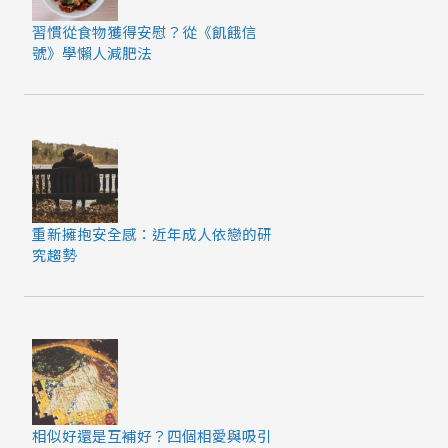
習慣從食物獲得安慰？從《飢餓信
號》學懶人減肥法
重新擁抱安全感：近年成人依戀的研
究趨勢
相似好還是互補好？四個相愛與吸引