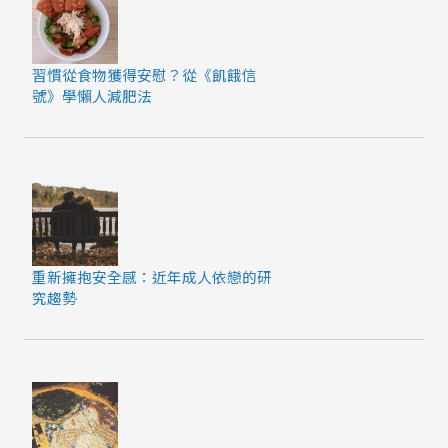
習慣從食物獲得安慰？從《飢餓信
號》學懶人減肥法
重新擁抱安全感：近年成人依戀的研
究趨勢