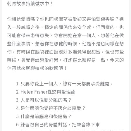
刺青故事持續徵求中！
你相信愛情嗎？你也同樣渴望被愛卻又害怕受傷害嗎？進
入一段感情之後，穩定的關係帶來安全感，但同樣的，也
可能會帶來患得患失，你會開始在意一個人、想著他在做
些什麼事情、想著你在想他的時候，他是不是也同樣在想
你，有時候在腦袋裡面翻滾好多遍覺得很甜蜜，但也有些
時候，會覺得談戀愛好累，打炮還比較容易一點。今天的
信箱就來聊聊這樣的狀態吧！
只要你愛上一個人，總有一天都要承受離開。
Helen Fisher性慾與愛理論
人是可以性愛分離的嗎？
是什麼讓你覺得不適合談戀愛？
什麼是前腦島和後腦島？
練習跟自己的身體對話，把聲音錄下來