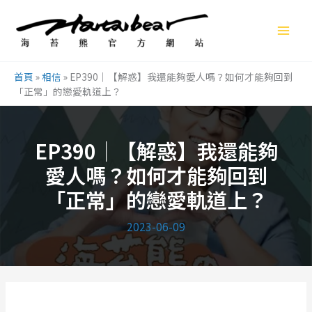
跳
至
主
要
首頁
»
相信
»
EP390｜【解惑】我還能夠愛人嗎？如何才能夠回到
內
「正常」的戀愛軌道上？
容
EP390｜【解惑】我還能夠
愛人嗎？如何才能夠回到
「正常」的戀愛軌道上？
2023-06-09