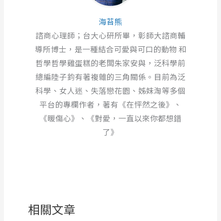
海苔熊
諮商心理師；台大心研所畢，彰師大諮商輔
導所博士，是一種結合可愛與可口的動物 和
哲學哲學雞蛋糕的老闆朱家安與，泛科學前
總編陸子鈞有著複雜的三角關係。目前為泛
科學、女人迷、失落戀花園、姊妹淘等多個
平台的專欄作者，著有《在怦然之後》、
《暖傷心》、《對愛，一直以來你都想錯
了》
相關文章