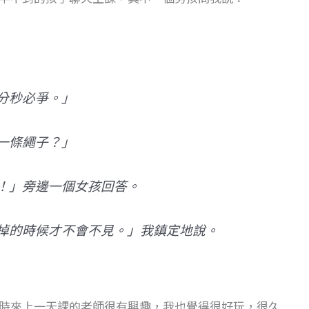
分秒必爭。」
一條繩子？」
！」旁邊一個女孩回答。
掉的時候才不會不見。」我鎮定地說。
時來上一天課的老師很有興趣，我也覺得很好玩，很久