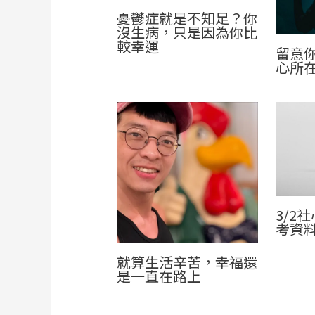
憂鬱症就是不知足？你
沒生病，只是因為你比
較幸運
留意
心所
3/2
考資
就算生活辛苦，幸福還
是一直在路上