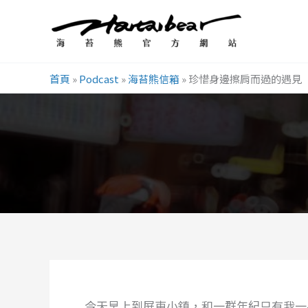
跳
至
主
要
首頁
»
Podcast
»
海苔熊信箱
»
珍惜身邊擦肩而過的遇見
內
容
今天早上到屏東小鎮，和一群年紀只有我一