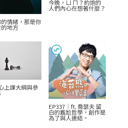
今晚，ㄩ ㄇ？約炮的
人們內心在想著什麼？
你的情緒，那是你
在的地方
社心上課大綱與參
料
EP337｜ft. 喬瑟夫 留
白的尷尬哲學，創作是
為了與人連結。