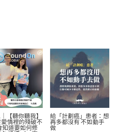
81｜【聽你聽我】
給「計劃癌」患者：想
在愛情裡的殘破不
再多都沒有 不如動手
會知道要如何修
做