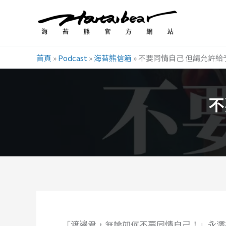
跳
至
主
要
首頁
»
Podcast
»
海苔熊信箱
»
不要同情自己 但請允許給
內
容
不
「渡邊君，無論如何不要同情自己！」永澤