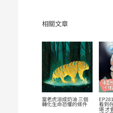
相關文章
當老虎溶成奶油 三個
EP2
轉化生命恐懼的條件
看到
堪 才