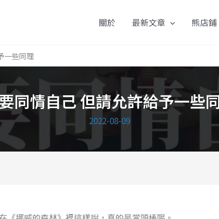
關於
最新文章
熊店鋪
予一些同理
要同情自己 但請允許給予一些
2022-08-09
在《挪威的森林》裡這樣說，真的是當頭棒喝。