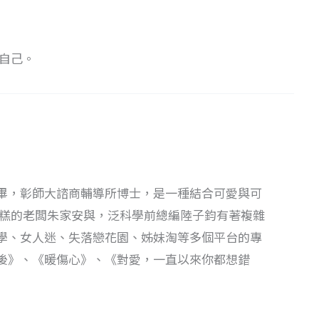
自己。
畢，彰師大諮商輔導所博士，是一種結合可愛與可
蛋糕的老闆朱家安與，泛科學前總編陸子鈞有著複雜
學、女人迷、失落戀花園、姊妹淘等多個平台的專
後》、《暖傷心》、《對愛，一直以來你都想錯