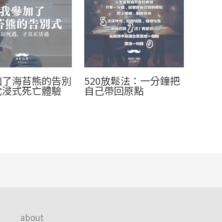
加了海苔熊的告別
520放鬆法：一分鐘把
沈浸式死亡體驗
自己帶回原點
about