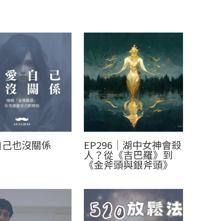
自己也沒關係
EP296｜湖中女神會殺
人？從《吉巴羅》到
《金斧頭與銀斧頭》