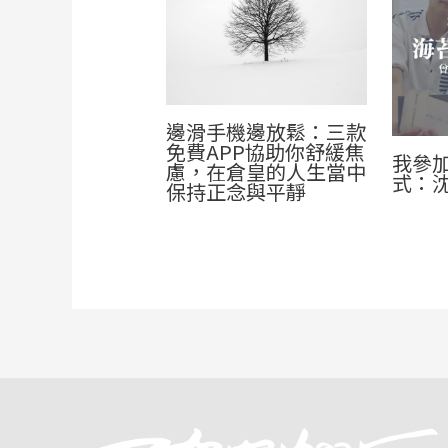
邊滑手機邊放鬆：三款
免費APP協助你舒緩焦
我參
慮，在倉皇的人生當中
式：
保持正念與平靜