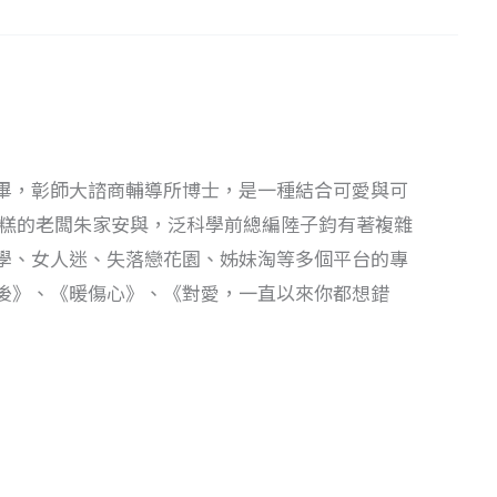
畢，彰師大諮商輔導所博士，是一種結合可愛與可
蛋糕的老闆朱家安與，泛科學前總編陸子鈞有著複雜
學、女人迷、失落戀花園、姊妹淘等多個平台的專
後》、《暖傷心》、《對愛，一直以來你都想錯