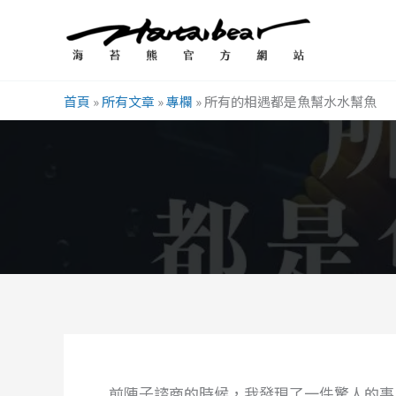
跳
至
主
要
首頁
»
所有文章
»
專欄
»
所有的相遇都是魚幫水水幫魚
內
容
前陣子諮商的時候，我發現了一件驚人的事