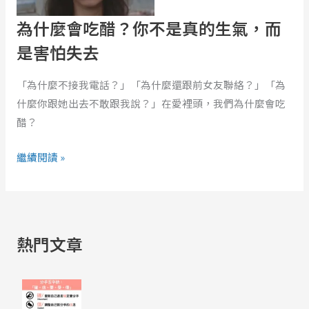
醋？
職
你
為什麼會吃醋？你不是真的生氣，而
場
不
是害怕失去
的
是
應
真
「為什麼不接我電話？」「為什麼還跟前女友聯絡？」「為
用
的
什麼你跟她出去不敢跟我說？」在愛裡頭，我們為什麼會吃
生
醋？
氣，
而
繼續閱讀 »
是
害
怕
失
熱門文章
去