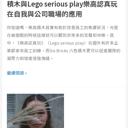
積木與Lego serious play樂高認真玩
積
木
在自我與公司職場的應用
與
Lego
你知道嗎，樂高積木其實有助於改善員工的焦慮狀況，光是
serious
在做遊戲的時候這樣就可以聽到非常多的笑聲和快樂。其
play
中，《樂高認真玩》（Lego serious play）在國外有許多企
樂
業都拿來員工訓練，而Six Bricks 六色積木更可以促進團隊的
高
凝聚力和增進增強情緒。
認
真
繼續閱讀 »
玩
在
為
自
什
我
麼
與
會
公
吃
司