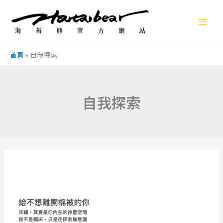
跳
至
主
要
首頁
»
自我探索
內
容
自我探索
給
不
想
離
開