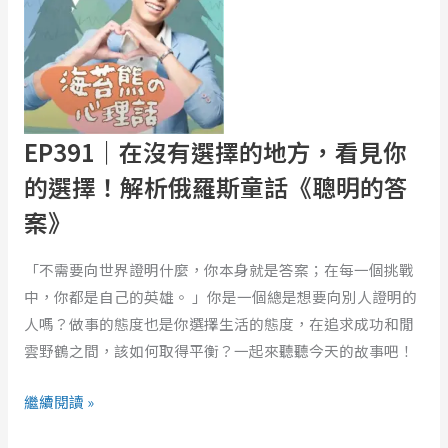
沒
有
選
擇
的
地
EP391｜在沒有選擇的地方，看見你
方，
的選擇！解析俄羅斯童話《聰明的答
看
案》
見
你
「不需要向世界證明什麼，你本身就是答案；在每一個挑戰
的
中，你都是自己的英雄。 」你是一個總是想要向別人證明的
選
人嗎？做事的態度也是你選擇生活的態度，在追求成功和閒
擇！
雲野鶴之間，該如何取得平衡？一起來聽聽今天的故事吧！
解
析
繼續閱讀 »
俄
羅