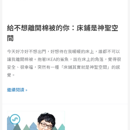
棉
被
的
你：
給不想離開棉被的你：床鋪是神聖空
床
間
鋪
是
今天好冷好不想出門，好想待在我暖暖的床上，誰都不可以
神
讓我離開棉被。抱著IKEA的鯊魚，說在床上的角落，覺得很
聖
安全、很幸福，突然有一種「床鋪其實就是神聖空間」的感
空
覺。
間
繼續閱讀 »
EP391
｜
在