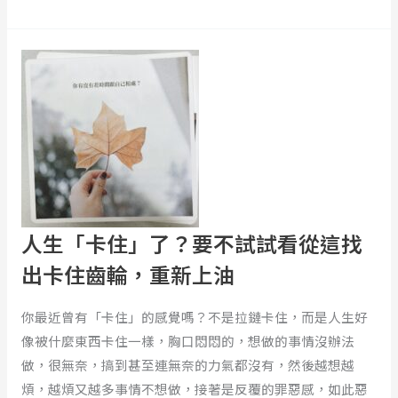
會
知
人
道
生
要
「卡
如
住」
何
了？
修
要
補
不
自
試
己
試
人生「卡住」了？要不試試看從這找
ft.
看
出卡住齒輪，重新上油
奶
從
媽
這
你最近曾有「卡住」的感覺嗎？不是拉鏈卡住，而是人生好
aka
找
像被什麼東西卡住一樣，胸口悶悶的，想做的事情沒辦法
高
出
做，很無奈，搞到甚至連無奈的力氣都沒有，然後越想越
瑞
卡
煩，越煩又越多事情不想做，接著是反覆的罪惡感，如此惡