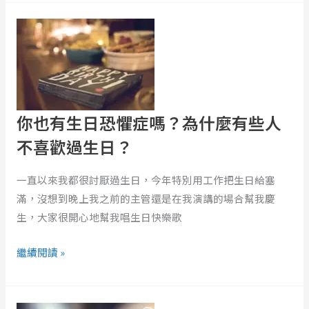
斯
你
童
也
話
有
《聰
生
明
日
的
恐
你也有生日恐懼症嗎？為什麼有些人
答
懼
案》
症
不喜歡過生日？
嗎？
為
一直以來我都很討厭過生日，今年特別用工作把生日給塞
什
滿，沒想到晚上我之前的主管還是在我演講的場合幫我慶
麼
生，大家很開心地幫我唱生日快樂歌
有
繼續閱讀 »
些
人
不
EP281