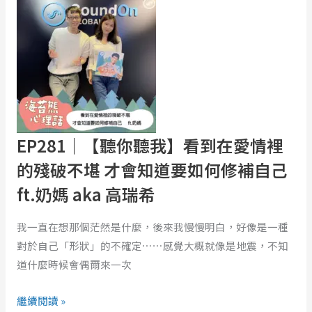
喜
｜
歡
【聽
過
你
生
聽
日？
我】
看
到
在
EP281｜【聽你聽我】看到在愛情裡
愛
的殘破不堪 才會知道要如何修補自己
情
ft.奶媽 aka 高瑞希
裡
的
我一直在想那個茫然是什麼，後來我慢慢明白，好像是一種
殘
對於自己「形狀」的不確定⋯⋯感覺大概就像是地震，不知
破
道什麼時候會偶爾來一次
不
堪
繼續閱讀 »
才