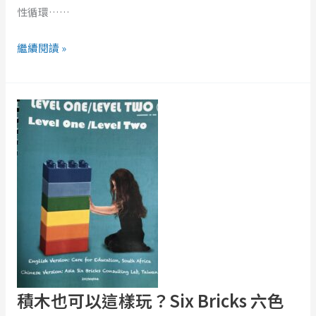
希
住
性循環……
齒
輪，
繼續閱讀 »
重
新
積
上
木
油
也
可
以
這
樣
玩？
Six
Bricks
六
積木也可以這樣玩？Six Bricks 六色
色