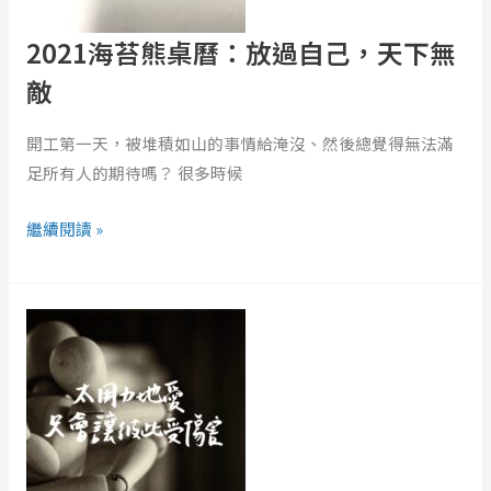
過
自
2021海苔熊桌曆：放過自己，天下無
己，
敵
天
下
開工第一天，被堆積如山的事情給淹沒、然後總覺得無法滿
無
足所有人的期待嗎？ 很多時候
敵
繼續閱讀 »
讀
《那
一
天
我
變
成