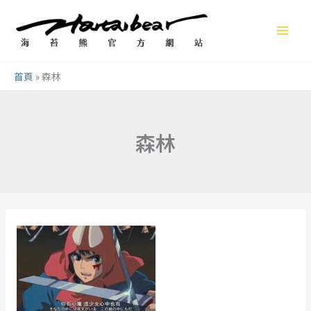
跳
至
主
要
首頁
»
森林
內
容
森林
《魔
法
公
主》
你