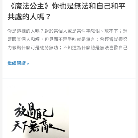
也
《魔法公主》你也是無法和自己和平
是
共處的人嗎？
無
法
你是這樣的人嗎？對於某個人或是某件事怨恨、放不下；想
和
要跟某個人和解，但見面不是爭吵就是無言；曾經嘗試很努
自
力做點什麼可是徒勞無功；不知道為什麼總是無法喜歡自己
己
和
繼續閱讀 »
平
共
2021
處
海
的
苔
人
熊
嗎？
桌
曆：
放