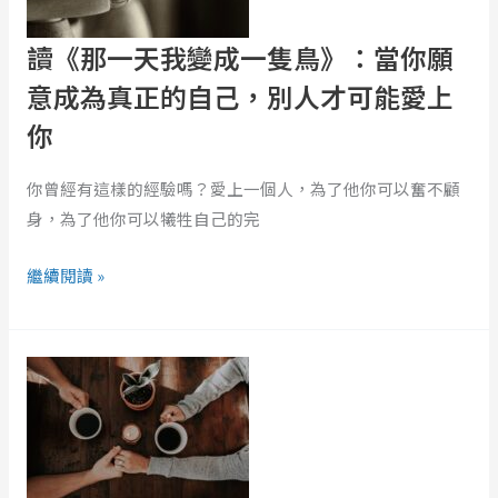
一
隻
讀《那一天我變成一隻鳥》：當你願
鳥》：
意成為真正的自己，別人才可能愛上
當
你
你
願
你曾經有這樣的經驗嗎？愛上一個人，為了他你可以奮不顧
意
身，為了他你可以犧牲自己的完
成
為
繼續閱讀 »
真
正
的
一
自
個
己，
沙
別
盤，
人
改
才
變