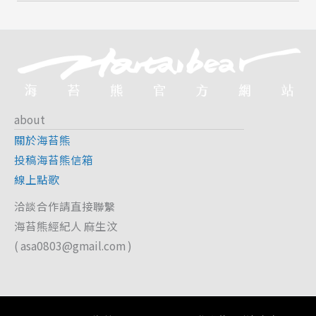
about
關於海苔熊
投稿海苔熊信箱
線上點歌
洽談合作請直接聯繫
海苔熊經紀人 麻生汶
(
asa0803@gmail.com
)