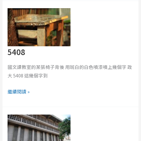
5408
5408
國文課教室的某張椅子背後 用斑白的白色噴漆噴上幾個字 政
大 5408 這幾個字到
繼續閱讀 »
索