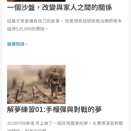
一個沙盤，改變與家人之間的關係
可
與
能
家
這篇文章要講我自己的故事。 我覺得我這個榮格治療師根本
愛
人
值得$20,000的價錢。
上
之
你
間
繼續閱讀 »
的
關
解
係
夢
練
習
01:
手
解夢練習01:手榴彈與對戰的夢
榴
彈
20190708夢境 早上做了一個非常厲害的夢。在實彈演習對戰
與
訓練場，和高中同學