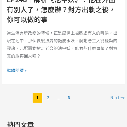
他
有別人了，怎麼辦？對方出軌之後，
在
你可以做的事
外
面
當生活有所改變的時候，正是感情上被趁虛而入的時候，出
有
現在池中，那個長髮披肩的豔麗水妖，觸動著主人翁騷動的
別
靈魂，元配面對搶走老公的池中妖，能做些什麼事情？對方
人
真的能再回來嗎？
了，
怎
繼續閱讀 »
麼
辦？
對
1
2
...
6
Next
→
方
出
軌
之
熱門文章