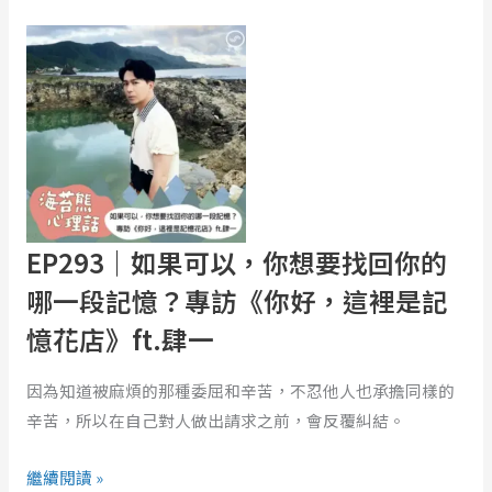
EP293
｜
如
果
可
以，
你
想
要
EP293｜如果可以，你想要找回你的
找
哪一段記憶？專訪《你好，這裡是記
回
憶花店》ft.肆一
你
的
因為知道被麻煩的那種委屈和辛苦，不忍他人也承擔同樣的
哪
辛苦，所以在自己對人做出請求之前，會反覆糾結。
一
段
繼續閱讀 »
記