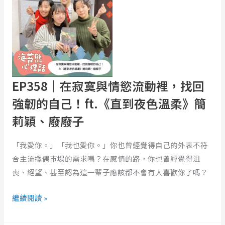
寂
寞
與
情
慾
流
EP358｜在寂寞與情慾流動裡，找回
動
強韌的自己！ft.《直到夜色溫柔》簡
裡，
莉穎、廢廢子
找
回
「我愛你。」「我也愛你。」你也曾經覺得自己的外表不符
強
合主流擇偶市場的需求嗎？在感情的路，你也曾經覺得沮
韌
喪、絕望、甚至認為這一輩子應該都不會有人喜歡你了嗎？
的
自
繼續閱讀 »
己！
ft.