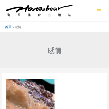
跳
至
主
要
首頁
»
感情
內
容
感情
我
的
AirPods
Pro
不