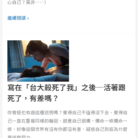
心自己？莫非⋯⋯）
繼續閱讀 »
寫
在
「台
大
殺
死
寫在「台大殺死了我」之後─活著跟
了
我」
死了，有差嗎？
之
後
你曾經也有過這種迷惘嗎？覺得自己不值得活下去、覺得自
─
己一直在重複同樣的輪迴、感覺自己很爛，爛命一條爛命一
活
條、好像這個世界有沒有你都沒有差、疑惑自己到底為什麼
著
要這麼努力