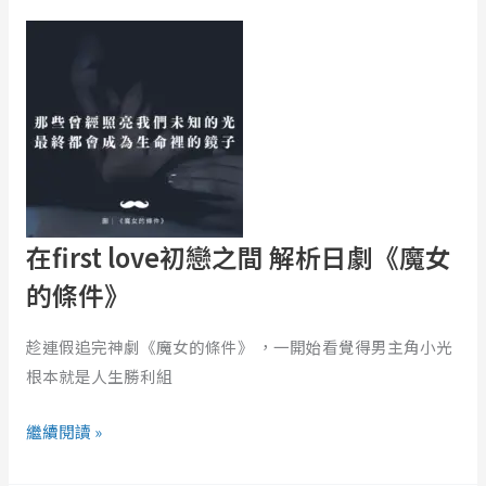
《直
在
到
first
夜
love
色
初
溫
戀
柔》
之
簡
間
莉
解
穎、
析
在first love初戀之間 解析日劇《魔女
廢
日
的條件》
廢
劇
子
《魔
趁連假追完神劇《魔女的條件》 ，一開始看覺得男主角小光
女
根本就是人生勝利組
的
條
繼續閱讀 »
件》