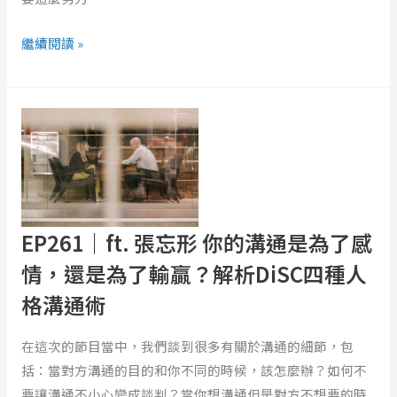
跟
繼續閱讀 »
死
了，
有
EP261
差
｜
嗎？
ft.
張
忘
形
EP261｜ft. 張忘形 你的溝通是為了感
你
的
情，還是為了輸贏？解析DiSC四種人
溝
格溝通術
通
是
在這次的節目當中，我們談到很多有關於溝通的細節，包
為
括：當對方溝通的目的和你不同的時候，該怎麼辦？如何不
了
要讓溝通不小心變成談判？當你想溝通但是對方不想要的時