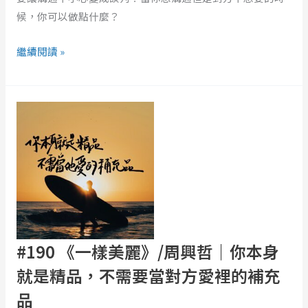
感
候，你可以做點什麼？
情，
還
繼續閱讀 »
是
為
#190
了
《一
輸
樣
贏？
美
解
麗》/
析
周
DiSC
興
四
哲
種
｜
#190 《一樣美麗》/周興哲｜你本身
人
你
格
就是精品，不需要當對方愛裡的補充
本
溝
品
身
通