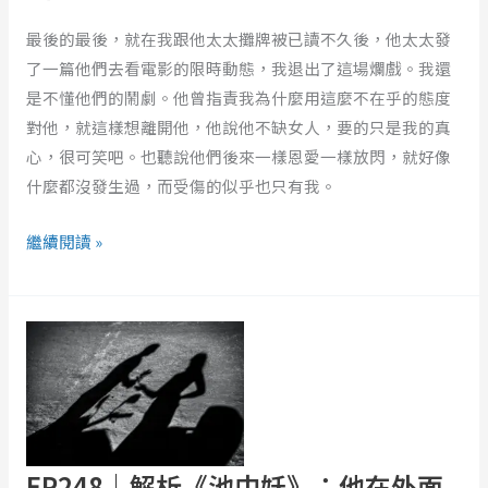
就
術
最後的最後，就在我跟他太太攤牌被已讀不久後，他太太發
是
了一篇他們去看電影的限時動態，我退出了這場爛戲。我還
精
是不懂他們的鬧劇。他曾指責我為什麼用這麼不在乎的態度
品，
對他，就這樣想離開他，他說他不缺女人，要的只是我的真
不
心，很可笑吧。也聽說他們後來一樣恩愛一樣放閃，就好像
需
什麼都沒發生過，而受傷的似乎也只有我。
要
當
繼續閱讀 »
對
方
愛
EP248
裡
｜
的
解
補
析
充
《池
品
中
EP248｜解析《池中妖》：他在外面
妖》：