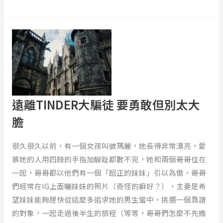
憶？
遠
專
離
訪
TINDER
《你
大
好，
騙
這
徒
裡
遠離TINDER大騙徒 要勇敢但別太大
要
是
勇
膽
記
敢
憶
但
很久很久以前，有一個女孩叫做瑪麗，她長得非常漂亮，愛
花
別
慕她的人用四肢的手指加腳趾都數不完，她和兩個哥哥住在
店》
太
一起，哥哥都以他們有一個「超正的妹妹」引以為傲，哥哥
ft.
大
們經常在IG上面曬妹妹的照片（奇怪的癖好？），主要是希
肆
膽
望妹妹能夠趕快從這麼多追求她的男生當中，挑選一個靠譜
一
的對象，一起走過後半生的旅程（等等，哥哥們怎麼不先擔