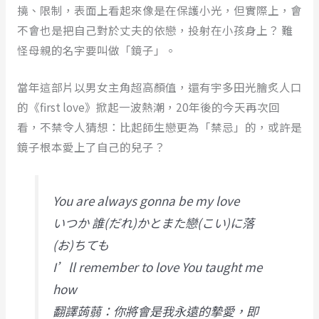
撓、限制，表面上看起來像是在保護小光，但實際上，會
不會也是把自己對於丈夫的依戀，投射在小孩身上？ 難
怪母親的名字要叫做「鏡子」。
當年這部片以男女主角超高顏值，還有宇多田光膾炙人口
的《first love》掀起一波熱潮，20年後的今天再次回
看，不禁令人猜想：比起師生戀更為「禁忌」的，或許是
鏡子根本愛上了自己的兒子？
You are always gonna be my love
いつか 誰(だれ)かとまた戀(こい)に落
(お)ちても
I’ll remember to love You taught me
how
翻譯蒟蒻：你將會是我永遠的摯愛，即