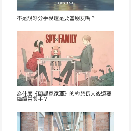
不是說好分手後還是要當朋友嗎？
為什麼《間諜家家酒》的約兒長大後還要
繼續當殺手？