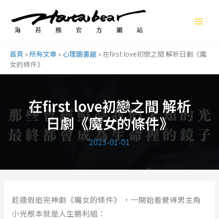
跳
至
主
要
首頁
»
所有文章
»
心理圖書館
»
在first love初戀之間 解析日劇《魔
內
女的條件》
容
在first love初戀之間 解析
日劇《魔女的條件》
2023-01-01
趁連假追完神劇《魔女的條件》 ，一開始看覺得男主角
小光根本就是人生勝利組：