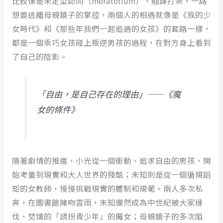
比較像是未定型認同（moratorium），翹課打架，一路
想要逃離母親鏡子的掌控，兩個人的相遇就像是《我的少
女時代》和《那些年我們一起追過的女孩》的套路一樣，
都是一個乖巧女孩碰上叛逆男孩的過程，在對方身上看到
了自己的陰影。
「自由，是自己存在的理由」——《魔
女的條件》
隨著劇情的推進，小光從一個衝動、追求自由的男孩，開
始考量到現實和大人世界的殘酷；未知則是從一個循規蹈
矩的女教師，慢慢挑戰現實的體制和規範。兩人多次私
奔，在圖書館擁吻雲雨，未知儼然成為中世紀被大家撻
伐、焚燒的「誘拐青少年」的魔女；母親鏡子的多次阻