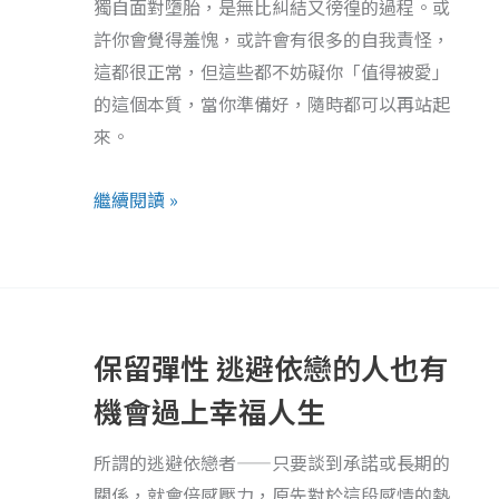
獨自面對墮胎，是無比糾結又徬徨的過程。或
胎
許你會覺得羞愧，或許會有很多的自我責怪，
者
這都很正常，但這些都不妨礙你「值得被愛」
的
的這個本質，當你準備好，隨時都可以再站起
心
來。
聲：
我
繼續閱讀 »
暈
船
懷
了
保
他
留
保留彈性 逃避依戀的人也有
的
彈
孩
性
機會過上幸福人生
子，
逃
他
所謂的逃避依戀者——只要談到承諾或長期的
避
要
關係，就會倍感壓力，原先對於這段感情的熱
依