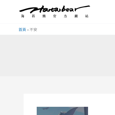
跳
至
主
要
首頁
»
不安
內
容