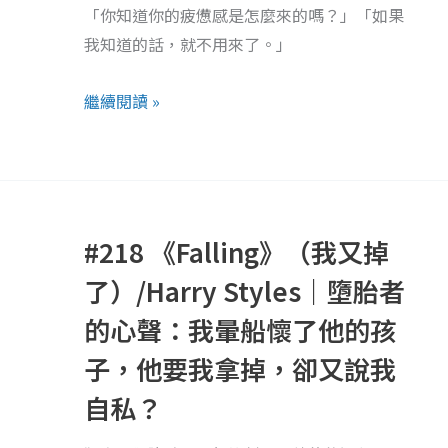
怎
「你知道你的疲憊感是怎麼來的嗎？」「如果
慮
麼
我知道的話，就不用來了。」
的
辦
你：
到
繼續閱讀 »
關
的？
於
怎
麼
#218
休
《Falling》
#218 《Falling》（我又掉
息
（我
都
又
了）/Harry Styles｜墮胎者
沒
掉
的心聲：我暈船懷了他的孩
用
了）/Harry
子，他要我拿掉，卻又說我
的
Styles
時
｜
自私？
候
墮