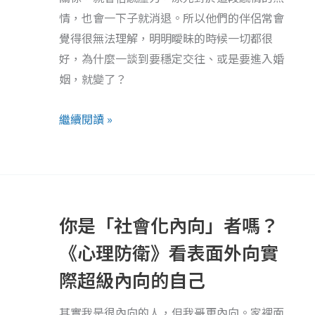
我
情，也會一下子就消退。所以他們的伴侶常會
戀
拿
覺得很無法理解，明明曖昧的時候一切都很
的
掉，
好，為什麼一談到要穩定交往、或是要進入婚
人
卻
姻，就變了？
也
又
有
說
繼續閱讀 »
機
我
會
自
過
私？
上
你
幸
是
你是「社會化內向」者嗎？
福
「社
人
會
《心理防衛》看表面外向實
生
化
際超級內向的自己
內
向」
其實我是很內向的人，但我哥更內向。家裡面