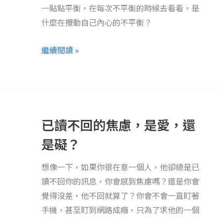
關
一點點平衡，在每次不平衡的時候去看看，是
係，
什麼在攪動自己內心的不平衡？
伴
隨
繼續閱讀 »
揮
之
不
已
去
讀
的
已讀不回的焦慮，是愛，還
不
不
回
是礙？
安
的
全
想像一下，如果你很在意一個人，他卻總是已
焦
感？
讀不回你的訊息，你會感到焦慮嗎？還是你會
慮，
覺得沒差，他不回就算了？你會不會一直盯著
是
手機，甚至盯到網路成癮，只為了求他的一個
愛，