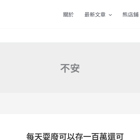
關於
最新文章
熊店鋪
不安
每
天
每天耍廢可以存一百萬還可
耍