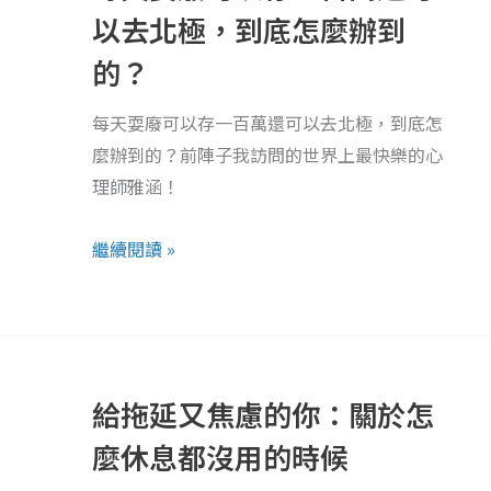
廢
以去北極，到底怎麼辦到
可
的？
以
存
每天耍廢可以存一百萬還可以去北極，到底怎
一
麼辦到的？前陣子我訪問的世界上最快樂的心
百
理師雅涵！
萬
還
繼續閱讀 »
可
以
去
給
北
拖
極，
給拖延又焦慮的你：關於怎
延
到
又
麼休息都沒用的時候
底
焦