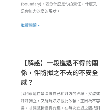
內
(boundary)，區分什麼是你的責任，什麼又
上
向
是你無力改變的現狀。
找
的
回
自
繼續閱讀 »
自
己
己
之
路
【解
惑】
【解惑】一段進退不得的關
一
段
係，伴隨揮之不去的不安全
進
感？
退
不
我們永遠在學區隔自己和對方的界線，又能夠
得
好好獨立，又能夠好好彼此依賴，正因為不容
的
易，才讓感情變得有趣。在每次進退之間找到