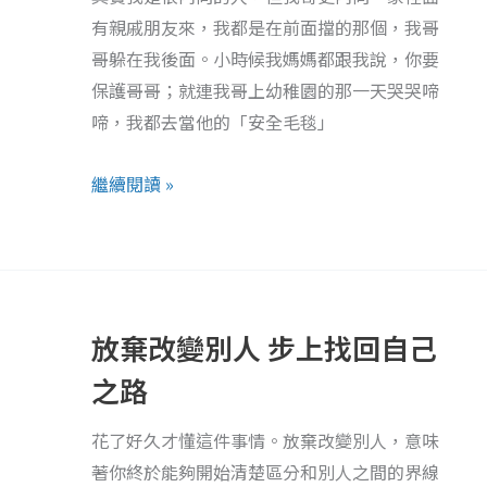
者
有親戚朋友來，我都是在前面擋的那個，我哥
嗎？
哥躲在我後面。小時候我媽媽都跟我說，你要
《心
保護哥哥；就連我哥上幼稚園的那一天哭哭啼
理
啼，我都去當他的「安全毛毯」
防
衛》
繼續閱讀 »
看
表
面
放
外
棄
向
放棄改變別人 步上找回自己
改
實
變
之路
際
別
超
花了好久才懂這件事情。放棄改變別人，意味
人
級
著你終於能夠開始清楚區分和別人之間的界線
步