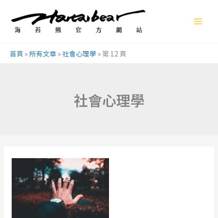
跳
至
主
要
首頁
»
所有文章
»
社會心理學
»
第 12 頁
內
容
社會心理學
Never
Regret
2