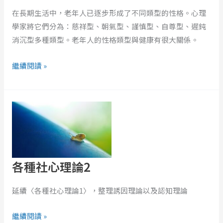
在長期生活中，老年人已逐步形成了不同類型的性格。心理
學家將它們分為：慈祥型、朝氣型、謹慎型、自尊型、遲鈍
消沉型多種類型。老年人的性格類型與健康有很大關係。
繼續閱讀 »
各
種
社
心
理
各種社心理論2
論
2
延續〈各種社心理論1〉，整理誘因理論以及認知理論
繼續閱讀 »