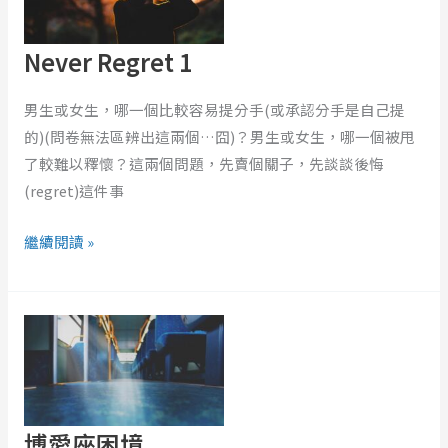
Never Regret 1
男生或女生，哪一個比較容易提分手(或承認分手是自己提
的)(問卷無法區辨出這兩個…囧)？男生或女生，哪一個被甩
了較難以釋懷？這兩個問題，先賣個關子，先談談後悔
(regret)這件事
繼續閱讀 »
博
愛
座
困
境
博愛座困境