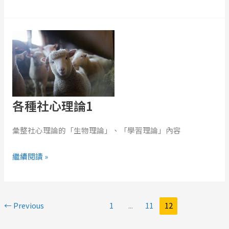
各
種
社
心
理
論
各種社心理論1
1
彙整社心理論的「生物理論」、「學習理論」內容
繼續閱讀 »
←
Previous
1
...
11
12