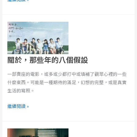
依
賴
感
關
於，
那
些
年
關於，那些年的八個假設
的
八
一部賣座的電影，或多或少都打中或填補了觀眾心裡的一些
個
什麼東西。可能是一種期待的滿足，幻想的完整，或是真實
假
生活的寫照。
設
繼續閱讀 »
那
一