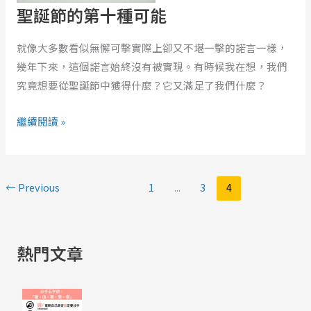
聖誕節的第十種可能
種
可
就像大多數看似無懈可擊實際上卻又不堪一擊的諾言一樣，
能
幾年下來，這個諾言始終沒有被實現。有時候我在想，我們
究竟想要從聖誕節中獲得什麼？它又滿足了我們什麼？
繼續閱讀 »
←
Previous
1
...
3
4
熱門文章