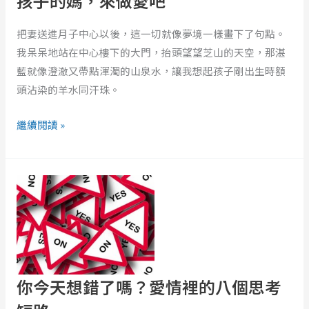
孩子的媽，來做愛吧
愛
吧
把妻送進月子中心以後，這一切就像夢境一樣畫下了句點。
我呆呆地站在中心樓下的大門，抬頭望望芝山的天空，那湛
藍就像澄澈又帶點渾濁的山泉水，讓我想起孩子剛出生時額
頭沾染的羊水同汗珠。
繼續閱讀 »
你
今
天
想
錯
了
嗎？
你今天想錯了嗎？愛情裡的八個思考
愛