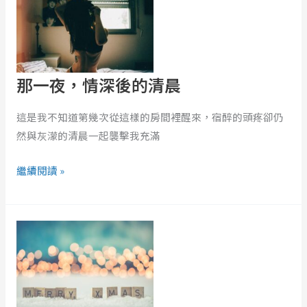
夜，
情
深
後
那一夜，情深後的清晨
的
清
這是我不知道第幾次從這樣的房間裡醒來，宿醉的頭疼卻仍
晨
然與灰濛的清晨一起襲擊我充滿
繼續閱讀 »
聖
誕
節
的
第
十