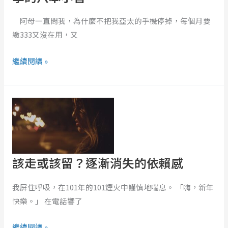
悲
傷：
阿母一直問我，為什麼不把我亞太的手機停掉，每個月要
正
繳333又沒在用，又
向
繼續閱讀 »
心
理
學
該
的
走
八
或
本
該
小
留？
書
該走或該留？逐漸消失的依賴感
逐
漸
我屏住呼吸，在101年的101煙火中謹慎地喘息。 「嗨，新年
消
快樂。」 在電話響了
失
的
繼續閱讀 »