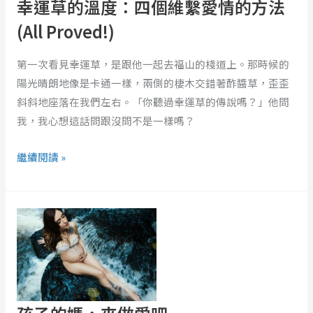
幸運草的溫度：四個維繫愛情的方法
四
個
(All Proved!)
維
繫
第一次看見幸運草，是跟他一起去福山的棧道上。那時候的
愛
陽光晴朗地像是卡通一樣，兩側的棲木交錯著酢醬草，歪歪
情
斜斜地座落在我們左右。「你聽過幸運草的傳說嗎？」他問
的
我，我心想這話問跟沒問不是一樣嗎？
方
繼續閱讀 »
法
(All
Proved!)
孩
子
的
媽，
來
做