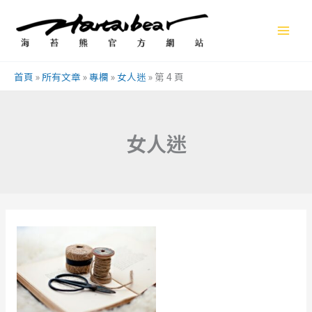
跳
至
主
要
首頁
»
所有文章
»
專欄
»
女人迷
»
第 4 頁
內
容
女人迷
剪
碎
夢
想
的