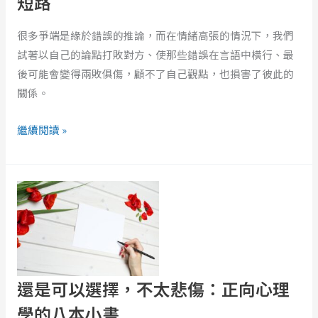
短路
情
裡
很多爭端是緣於錯誤的推論，而在情緒高張的情況下，我們
的
試著以自己的論點打敗對方、使那些錯誤在言語中橫行、最
八
後可能會變得兩敗俱傷，顧不了自己觀點，也損害了彼此的
個
關係。
思
考
繼續閱讀 »
短
路
還
是
可
以
選
擇，
還是可以選擇，不太悲傷：正向心理
不
太
學的八本小書