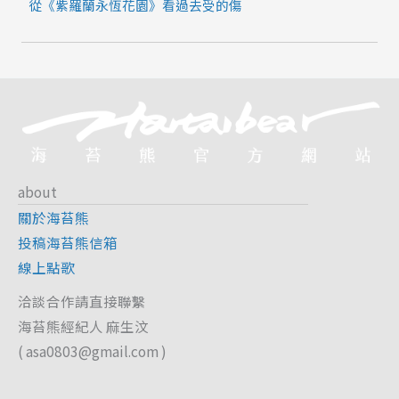
從《紫羅蘭永恆花園》看過去受的傷
about
關於海苔熊
投稿海苔熊信箱
線上點歌
洽談合作請直接聯繫
海苔熊經紀人 麻生汶
(
asa0803@gmail.com
)