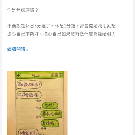
麼
明
你是焦慮族嗎？
明
不要說是休息5分鐘了，休息1分鐘，都會開始胡思亂想
就
擔心自己不夠好、擔心自己如果沒有做什麼會輸給別人
已
經
繼續閱讀 »
很
累
了，
對
但
自
還
己
是
不
要
好
把
也
自
是
己
一
逼
種