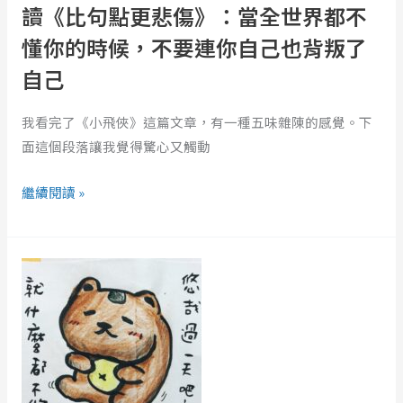
傷》：
讀《比句點更悲傷》：當全世界都不
當
懂你的時候，不要連你自己也背叛了
全
自己
世
界
我看完了《小飛俠》這篇文章，有一種五味雜陳的感覺。下
都
面這個段落讓我覺得驚心又觸動
不
懂
繼續閱讀 »
你
的
時
給
候，
「不
不
敢
要
耍
連
廢
你
的
自
你」：