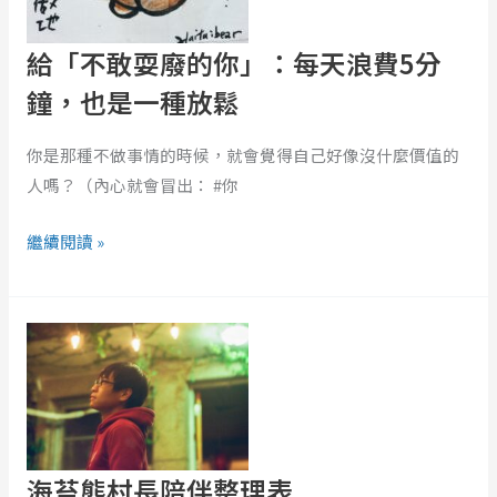
己
每
也
天
給「不敢耍廢的你」：每天浪費5分
背
浪
鐘，也是一種放鬆
叛
費
了
5
你是那種不做事情的時候，就會覺得自己好像沒什麼價值的
自
分
人嗎？（內心就會冒出： #你
己
鐘，
也
繼續閱讀 »
是
一
海
種
苔
放
熊
鬆
村
長
陪
海苔熊村長陪伴整理表
伴