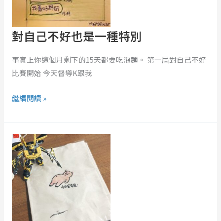
到
特
極
別
對自己不好也是一種特別
限？
事實上你這個月剩下的15天都要吃泡麵。 第一屆對自己不好
比賽開始 今天督導K跟我
繼續閱讀 »
允
許
自
己
可
以
睡