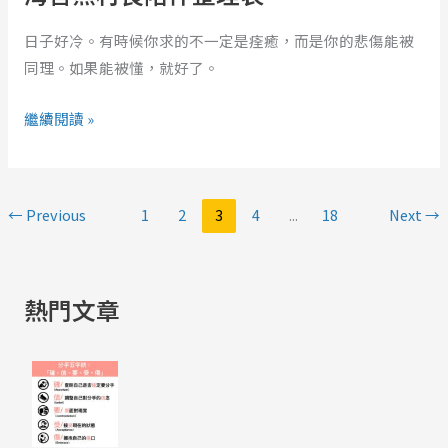
整
日子好冷。有時候你求的不一定是痊癒，而是你的悲傷能被
理
同理。如果能被懂，就好了。
表
繼續閱讀 »
←
Previous
1
2
3
4
...
18
Next
→
熱門文章