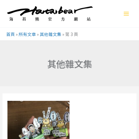
跳
至
主
要
首頁
»
所有文章
»
其他雜文集
»
第 3 頁
內
容
其他雜文集
海
苔
熊
兒
與