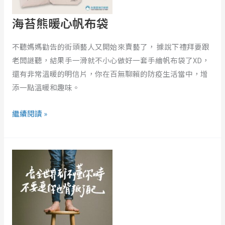
袋
海苔熊暖心帆布袋
不聽媽媽勸告的街頭藝人又開始來賣藝了， 據說下禮拜要跟
老闆謎聽，結果手一滑就不小心做好一套手繪帆布袋了XD，
還有非常溫暖的明信片，你在百無聊賴的防疫生活當中，增
添一點溫暖和趣味。
繼續閱讀 »
讀
《比
句
點
更
悲