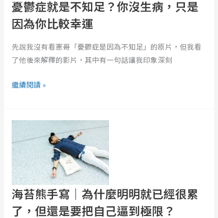
憂鬱症就是不知足？你沒生病，只是
足？
因為你比較幸運
你
沒
先說我沒有看憲哥「憂鬱症是因為不知足」的原片，但我看
生
了他後來解釋的影片，其中有一句話讓我印象深刻
病，
只
繼續閱讀 »
是
因
海
為
苔
你
熊
比
手
較
寫
幸
｜
運
海苔熊手寫｜為什麼明明就已經很累
為
什
了，但還是要把自己逼到極限？