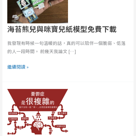
咪
寶
兒
紙
海苔熊兒與咪寶兒紙模型免費下載
模
型
我發現有時候一句溫暖的話，真的可以陪伴一個脆弱、低落
免
的人一段時間。 前幾天我論文 […]
費
下
繼續閱讀 »
載
憂
鬱
症
就
是
不
知