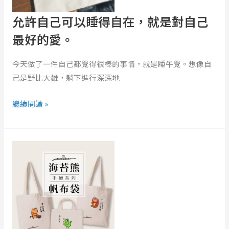
得
自
允許自己可以睡得自在，就是對自己
在，
最好的愛。
就
是
今天做了一件自己都覺得很棒的事情，就是睡午覺。想像自
對
己是野比大雄，躺下進行深深地
自
己
繼續閱讀 »
最
好
海
的
苔
愛。
熊
暖
心
帆
布