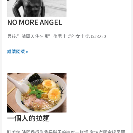
NO MORE ANGEL
男孩:”請問天使在嗎” 像男士兵的女士兵: &#8220
繼續閱讀 »
一
個
人
的
拉
麵
一個人的拉麵
盯著錶,時間過得像我長鬍子的速度一樣慢,我怕老闆會提早關