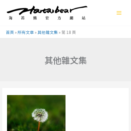
跳
至
主
要
首頁
»
所有文章
»
其他雜文集
»
第 18 頁
內
容
其他雜文集
因
為
芸,
所
以