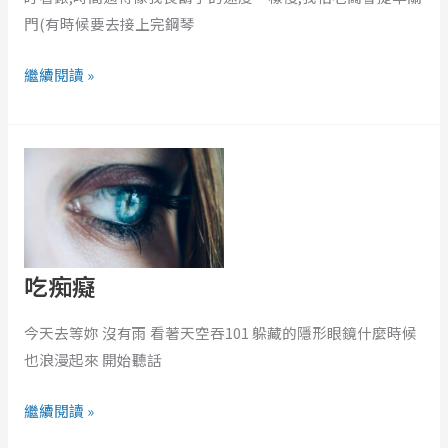
門(有時候要去接上完鋼琴
繼續閱讀 »
吃
痴
癡
吃痴癡
今天去等妳 沒有雨 看著天空吞101 躲藏的隱形眼鏡什麼時候
也浪漫起來 開始聽話
繼續閱讀 »