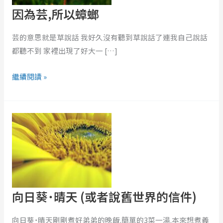
蟑
因為芸,所以蟑螂
螂
芸的意思就是草說話 我好久沒有聽到草說話了連我自己說話
都聽不到 家裡出現了好大一 […]
繼續閱讀 »
向
日
葵
˙
晴
天
(或
向日葵˙晴天 (或者說舊世界的信件)
者
說
向日葵˙晴天剛剛煮好弟弟的晚飯.簡單的3菜一湯.本來想煮義