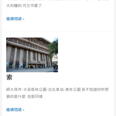
舊
大利麵的.可又作罷了.
世
界
繼續閱讀 »
的
信
索
件)
索
師大夜市-大安森林公園-台北車站-青年公園 我不知道你所想
要的是什麼. 但是同樣
繼續閱讀 »