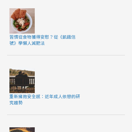
習慣從食物獲得安慰？從《飢餓信
號》學懶人減肥法
重新擁抱安全感：近年成人依戀的研
究趨勢