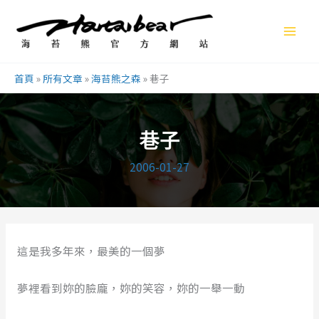
跳
至
主
要
首頁
»
所有文章
»
海苔熊之森
»
巷子
內
容
巷子
2006-01-27
這是我多年來，最美的一個夢
夢裡看到妳的臉龐，妳的笑容，妳的一舉一動