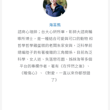
海苔熊
諮商心理師；台大心研所畢，彰師大諮商輔
導所博士，是一種結合可愛與可口的動物 和
哲學哲學雞蛋糕的老闆朱家安與，泛科學前
總編陸子鈞有著複雜的三角關係。目前為泛
科學、女人迷、失落戀花園、姊妹淘等多個
平台的專欄作者，著有《在怦然之後》、
《暖傷心》、《對愛，一直以來你都想錯
了》