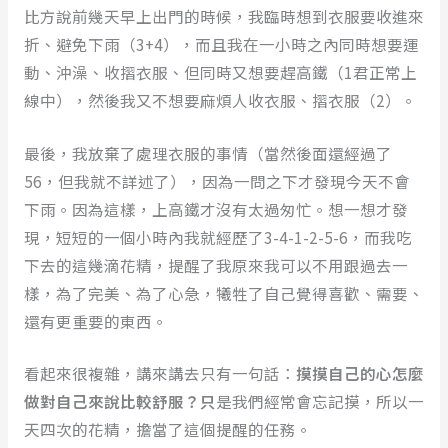
比方說前幾天早上出門的時候，我臨時想到衣服要收進來
折、避免下雨（3+4），而且我在一小時之內同時想要運
動、沖澡、收摺衣服、但同時又想要趕高鐵（1君正常上
線中），然後我又不想要麻煩人收衣服、摺衣服（2）。
最後，我放棄了處理衣服的事情（當然後面還經過了
56，但我就不詳述了），因為一問之下才發現今天不會
下雨。因為這樣，上高鐵才沒有太過匆忙。想一想才發
現，短短的一個小時內我就經歷了3-4-1-2-5-6，而我吃
下去的這幾滴花精，提醒了我原來我可以不用跟過去一
樣，為了完美、為了心急，犧牲了自己覺得喜歡、需要、
還有更重要的東西。
看起來很複雜，講來講去只有一句話：
摸摸自己的心怎麼
做對自己來說比較舒服？只
是我們經常會忘記摸，所以一
天四次的花精，擔當了這個提醒的任務。