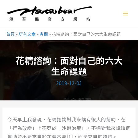
跳
至
主
要
首頁
»
所有文章
»
專欄
»
花精諮詢：面對自己的六大生命課題
內
容
花精諮詢：面對自己的六大
生命課題
2019-12-03
今天早上我發現，花精諮詢對我來講有很大的幫助，在
「行為改變」上不亞於「沙遊治療」，不過對我來說這個
幫助並不是來自於花精本身[1]，而是來自於諮詢。