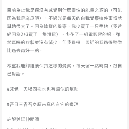
目前為止我是還沒有感覺到什麼靈性的能量之類的（可能
因為我是麻瓜吧），不過光是
每天的自我覺察
這件事情就
幫助很大了。因為這樣的覺察，我少買了一只手錶（我曾
經因為2+3買了十隻滑鼠）、少花了一組電影票的錢。雖
然耳鳴的症狀並沒有減少，但我覺得，最近的我過得稍微
比過去再好一點。
希望我能夠繼續保持這樣的覺察，每天留一點時間，跟自
己對話。
#感覺一天喝四次水也有類似的幫助
#吾日三省吾身原來真的有它的道理
註解與延伸閱讀