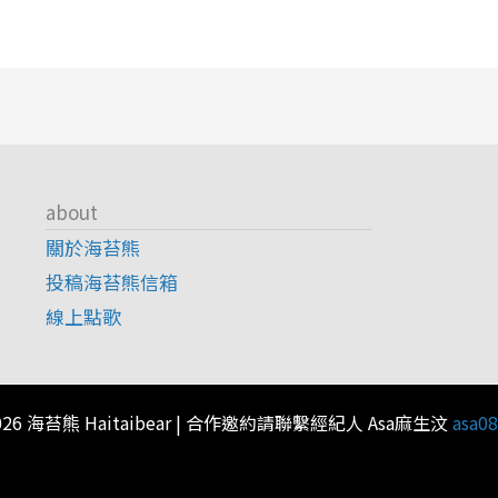
about
關於海苔熊
投稿海苔熊信箱
線上點歌
© 2026 海苔熊 Haitaibear | 合作邀約請聯繫經紀人 Asa麻生汶
asa0