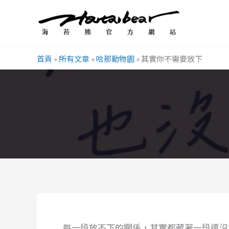
跳
至
主
要
首頁
»
所有文章
»
哈那動物園
»
其實你不需要放下
內
容
每一段放不下的關係，其實都藏著一段還沒