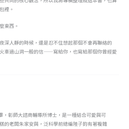
些共同的核心觀念，所以我將專欄整理成這本書，也算
包裡。
麼東西。
夜深人靜的時候，還是忍不住想起那個不會再聯絡的
火車過山洞一般的信——寫給你，也寫給那個你曾經愛
畢，彰師大諮商輔導所博士，是一種結合可愛與可
蛋糕的老闆朱家安與，泛科學前總編陸子鈞有著複雜