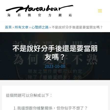
跳
至
主
要
首頁
»
所有文章
»
心理師之路
»
不是說好分手後還是要當朋友嗎？
內
容
不是說好分手後還是要當朋
友嗎？
2023-10-08
這個問題可以分解成以下：
我還想跟你維繫關係，但你似乎不想了？