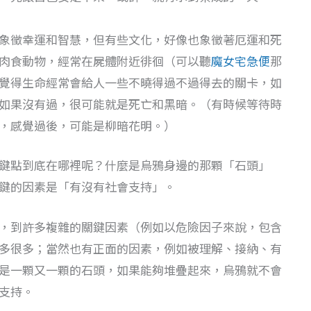
象徵幸運和智慧，但有些文化，好像也象徵著厄運和死
肉食動物，經常在屍體附近徘徊（可以聽
魔女宅急便
那
覺得生命經常會給人一些不曉得過不過得去的關卡，如
如果沒有過，很可能就是死亡和黑暗。（有時候等待時
，感覺過後，可能是柳暗花明。）
鍵點到底在哪裡呢？什麼是烏鴉身邊的那顆「石頭」
鍵的因素是「有沒有社會支持」。
，到許多複雜的關鍵因素（例如以危險因子來說，包含
多很多；當然也有正面的因素，例如被理解、接納、有
是一顆又一顆的石頭，如果能夠堆疊起來，烏鴉就不會
支持。