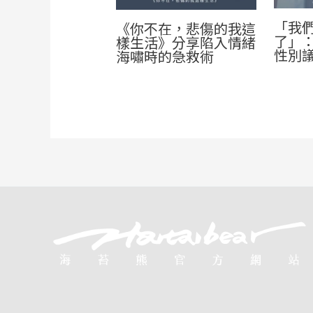
「我
《你不在，悲傷的我這
了」
樣生活》分享陷入情緒
性別
海嘯時的急救術