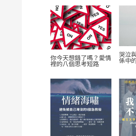
哭泣
你今天想錯了嗎？愛情
係中
裡的八個思考短路