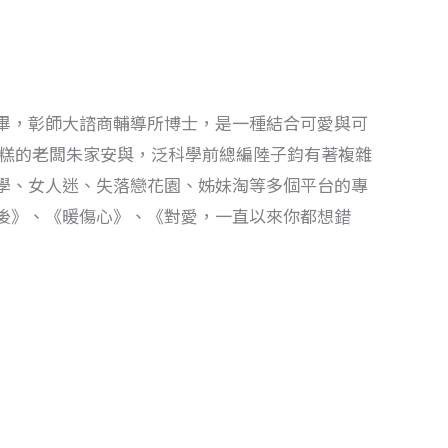
畢，彰師大諮商輔導所博士，是一種結合可愛與可
蛋糕的老闆朱家安與，泛科學前總編陸子鈞有著複雜
學、女人迷、失落戀花園、姊妹淘等多個平台的專
後》、《暖傷心》、《對愛，一直以來你都想錯