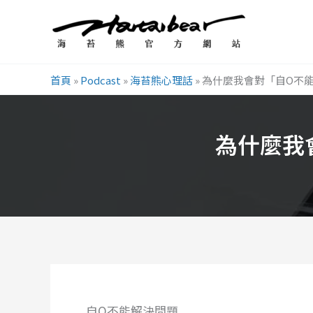
跳
至
主
要
首頁
»
Podcast
»
海苔熊心理話
»
為什麼我會對「自O不
內
容
為什麼我
自O不能解決問題