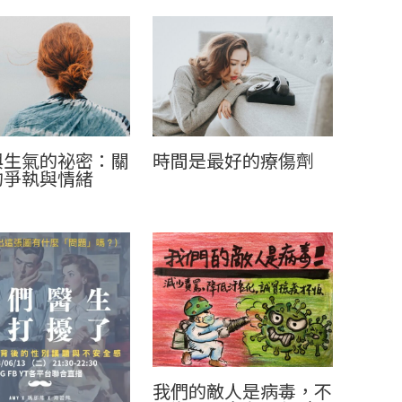
與生氣的祕密：關
時間是最好的療傷劑
的爭執與情緒
我們的敵人是病毒，不