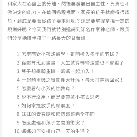
和家人在心靈上的分離、然後要發展出自主性、負責任和
做決定的能力。在這個過程裡面，家長的位子就變得很尷
尬，到底是要順從孩子要求好呢？還是要掌握拿捏一定的
規則好呢？今天我們就特別邀請到知名作家神老師，跟我
們分享她陪伴孩子一路長大的甘苦談！
怎麼面對小孩想轉學，離開投入多年的羽球？
從體育班到畫畫：人生就算轉彎走錯也不會毀了
兒子想學騎重機，媽媽一起加入！
一起騎重機之後關係大升溫，每天打電話回家！
怎麼看待小孩的性教育？
説不行沒用，而是要帶著小孩去思考
如何拿捏放手的鬆緊度？
妹妹的青春期和兩個哥哥完全不同
怎麼處理和孩子之間的衝突？
媽媽如何安排自己一天的生活？