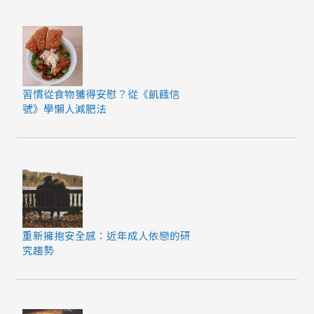
習慣從食物獲得安慰？從《飢餓信
號》學懶人減肥法
重新擁抱安全感：近年成人依戀的研
究趨勢