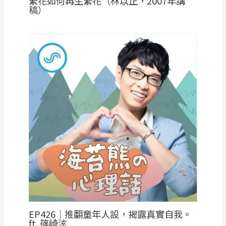
繁花如何再生繁花（林以正，2007年講
稿）
EP426｜推翻童年人設，揭露真實自我。
ft. 篠崎泫