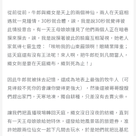
從前從前，牛郎與織女是天上的兩個神仙，兩人在天庭相
遇就一見鍾情，30秒就合體，誒，我是說30秒就覺得彼
此情投意合。有一天王母娘娘撞見了他們兩個人正在暗巷
摸來摸去，誒，我是說摸著彼此的臉龐互相凝視，她老人
家氣得七竅生煙：「唉喲我的山東饅頭啊！眼睛業障重；
這天庭還有沒有王法呢！來人啊，把牛郎貶到凡間當人，
織女則是要在天庭織布，織到死為止！」
因此牛郎就被抹去記憶，還成為地表上最強的牧牛人（可
見得殺不死你的會讓你變得更強大），然後還被哥哥嫂嫂
們趕出家門，天寒地凍，獨自耕種，只差沒有去賣火柴。
讓我們把直播現場轉回天庭，織女沒日沒夜的紡織，直到
有一天王母娘娘給她特休，還發給她風景區的旅遊券，准
許她跟兩位仙女一起下凡間去玩水，於是她們就把比基尼