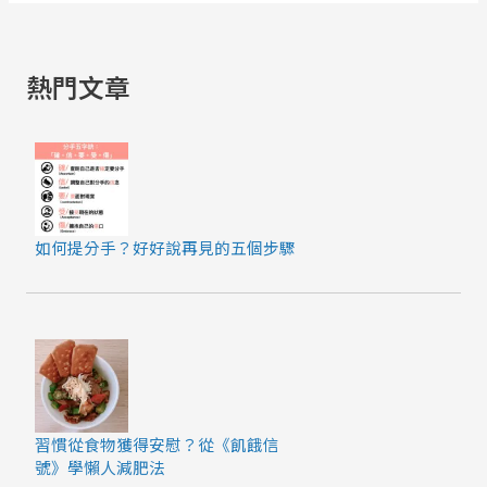
熱門文章
如何提分手？好好說再見的五個步驟
習慣從食物獲得安慰？從《飢餓信
號》學懶人減肥法