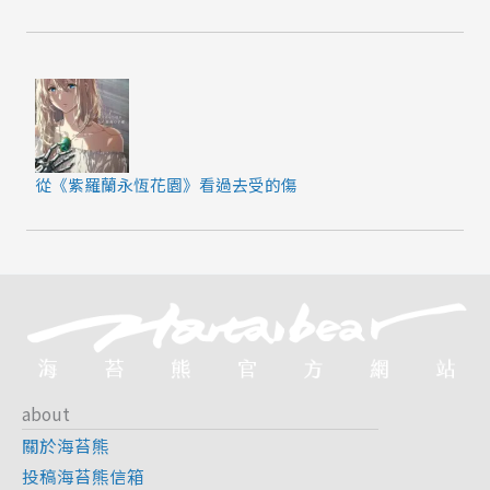
從《紫羅蘭永恆花園》看過去受的傷
about
關於海苔熊
投稿海苔熊信箱