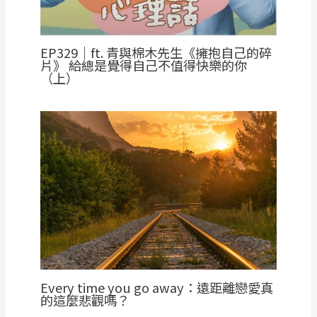
EP329｜ft. 青與棉木先生《擁抱自己的碎
片》 給總是覺得自己不值得快樂的你
（上）
Every time you go away：遠距離戀愛真
的這麼悲觀嗎？