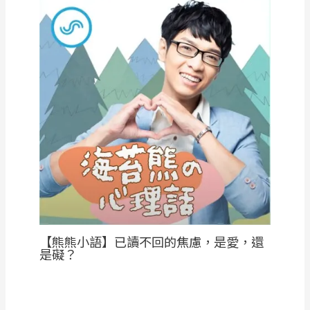
【熊熊小語】已讀不回的焦慮，是愛，還
是礙？