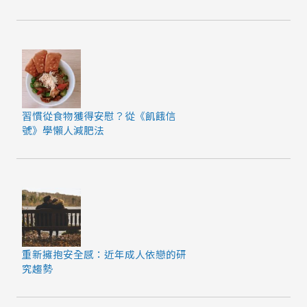
習慣從食物獲得安慰？從《飢餓信
號》學懶人減肥法
重新擁抱安全感：近年成人依戀的研
究趨勢