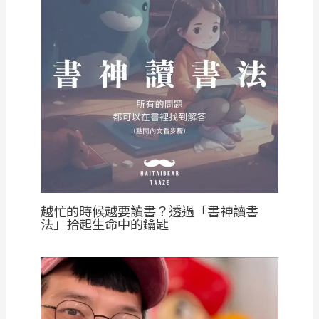
越忙的時候越要讀書？透過「書神讀書
法」拾起生命中的鑰匙