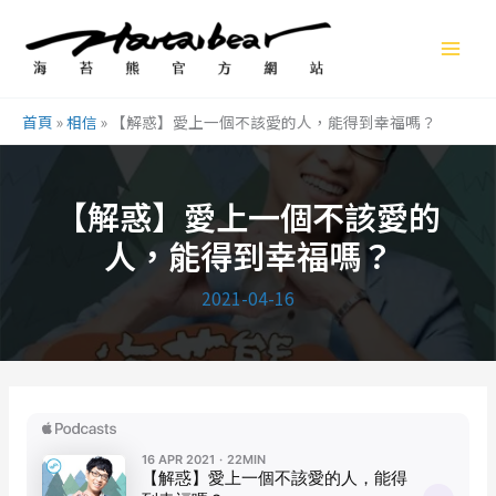
跳
至
主
要
首頁
»
相信
»
【解惑】愛上一個不該愛的人，能得到幸福嗎？
內
容
【解惑】愛上一個不該愛的
人，能得到幸福嗎？
2021-04-16