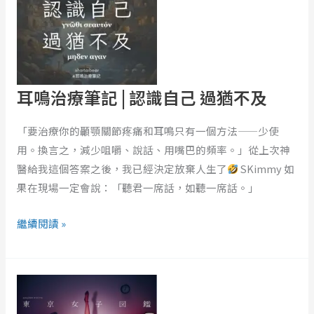
療
筆
記
|
認
耳鳴治療筆記 | 認識自己 過猶不及
識
自
「要治療你的顳顎關節疼痛和耳鳴只有一個方法——少使
己
用。換言之，減少咀嚼、說話、用嘴巴的頻率。」從上次神
過
醫給我這個答案之後，我已經決定放棄人生了
SKimmy 如
猶
果在現場一定會說：「聽君一席話，如聽一席話。」
不
繼續閱讀 »
及
《東
京
女