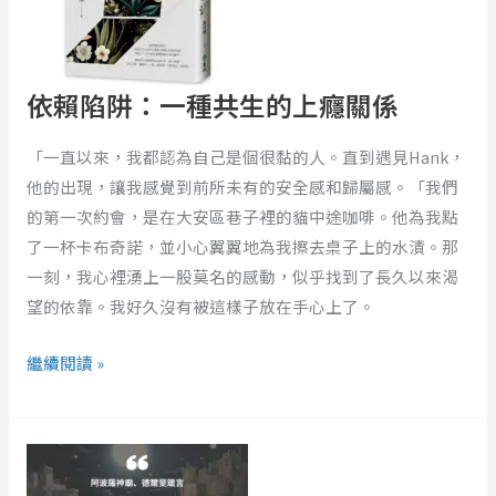
種
共
生
的
依賴陷阱：一種共生的上癮關係
上
癮
「一直以來，我都認為自己是個很黏的人。直到遇見Hank，
關
他的出現，讓我感覺到前所未有的安全感和歸屬感。「我們
係
的第一次約會，是在大安區巷子裡的貓中途咖啡。他為我點
了一杯卡布奇諾，並小心翼翼地為我擦去桌子上的水漬。那
一刻，我心裡湧上一股莫名的感動，似乎找到了長久以來渴
望的依靠。我好久沒有被這樣子放在手心上了。
繼續閱讀 »
耳
鳴
治