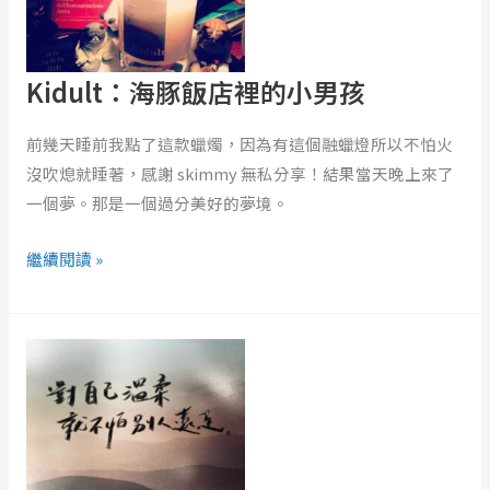
的
小
男
Kidult：海豚飯店裡的小男孩
孩
前幾天睡前我點了這款蠟燭，因為有這個融蠟燈所以不怕火
沒吹熄就睡著，感謝 skimmy 無私分享！結果當天晚上來了
一個夢。那是一個過分美好的夢境。
繼續閱讀 »
人
生
到
底
有
什