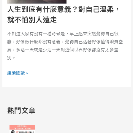
麼
人生到底有什麼意義？對自己溫柔，
意
就不怕別人遠走
義？
對
不知道大家有沒有一種時候是，早上起來突然覺得自己很
自
廢，好像做什麼都沒有意義，覺得自己活著好像值得浪費空
己
氣，多活一天或是少活一天對這個世界好像都沒有太多差
溫
別。
柔，
就
繼續閱讀 »
不
怕
別
人
熱門文章
遠
走