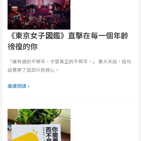
子
図
鑑》
直
《東京女子図鑑》直擊在每一個年齡
擊
徬徨的你
在
每
「擁有過的不稀罕，才是真正的不稀罕。」 黃大米說，這句
一
話貫穿了這部片的核心。
個
年
繼續閱讀 »
齡
徬
你
徨
需
的
要
你
的
是