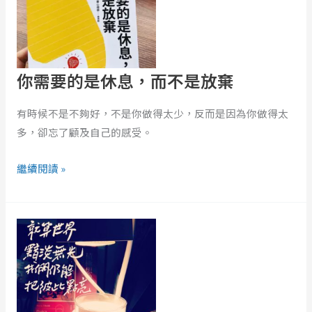
休
息，
而
不
你需要的是休息，而不是放棄
是
放
有時候不是不夠好，不是你做得太少，反而是因為你做得太
棄
多，卻忘了顧及自己的感受。
繼續閱讀 »
Kidult：
海
豚
飯
店
裡