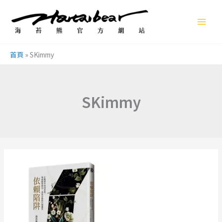
跳
至
主
要
首頁
»
SKimmy
內
容
SKimmy
依
賴
陷
阱：
一