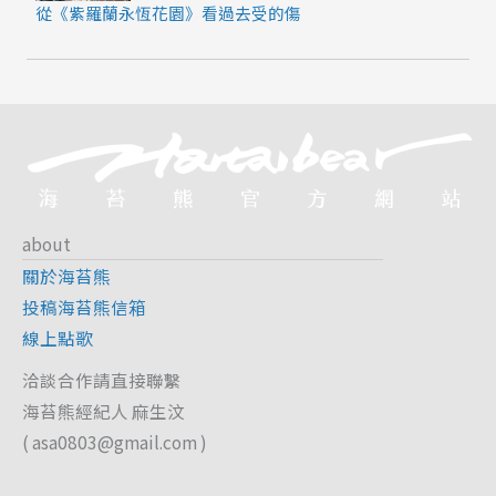
從《紫羅蘭永恆花園》看過去受的傷
about
關於海苔熊
投稿海苔熊信箱
線上點歌
洽談合作請直接聯繫
海苔熊經紀人 麻生汶
(
asa0803@gmail.com
)