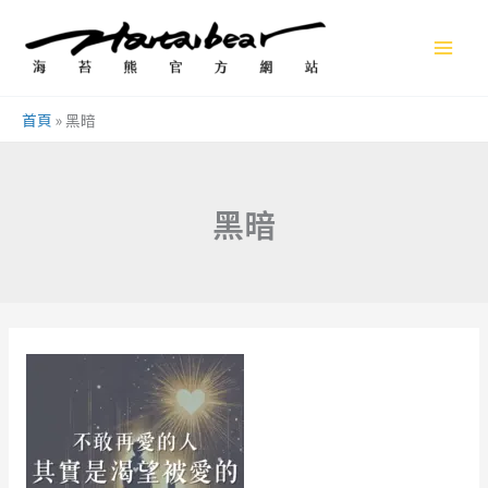
跳
至
主
要
首頁
»
黑暗
內
容
黑暗
不
敢
再
愛
的