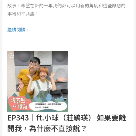
故事，希望在新的一年我們都可以用新的角度和這些厭惡的
方！
事物和平共處！
解
析
繼續閱讀 »
童
話
故
EP343
事
｜
《長
ft.
瘤
小
的
球
爺
（莊
爺》
鵑
瑛）
如
EP343｜ft.小球（莊鵑瑛） 如果要離
果
開我，為什麼不直接說？
要