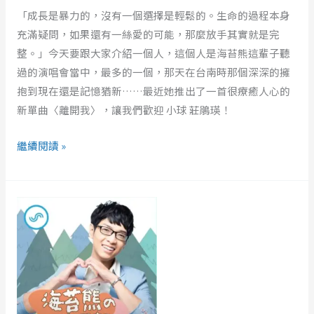
離
「成長是暴力的，沒有一個選擇是輕鬆的。生命的過程本身
開
充滿疑問，如果還有一絲愛的可能，那麼放手其實就是完
我，
整。」今天要跟大家介紹一個人，這個人是海苔熊這輩子聽
為
過的演唱會當中，最多的一個，那天在台南時那個深深的擁
什
抱到現在還是記憶猶新……最近她推出了一首很療癒人心的
麼
新單曲〈離開我〉，讓我們歡迎 小球 莊鵑瑛！
不
直
繼續閱讀 »
接
說？
EP335
｜
ft.
陳
雪
長
大