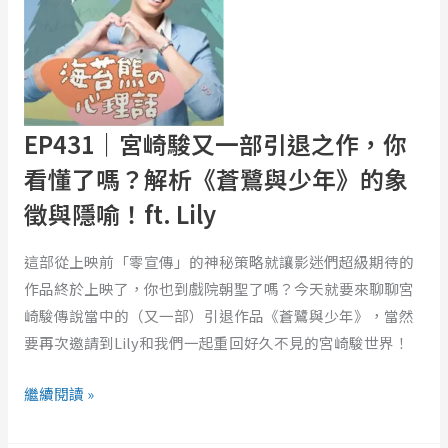
駿
又
一
部
引
EP431｜宮崎駿又一部引退之作，你
退
看懂了嗎？解析《蒼鷺與少年》的象
之
徵與隱喻！ft. Lily
作，
你
這部從上映前「零宣傳」的神秘策略就讓影迷們超級期待的
看
作品終於上映了，你也到戲院朝聖了嗎？今天就要來聊聊宮
懂
崎駿傳說當中的（又一部）引退作品《蒼鷺與少年》，當然
了
要再次邀請到Lily和我們一起重回好久不見的宮崎駿世界！
嗎？
解
繼續閱讀 »
析
《蒼