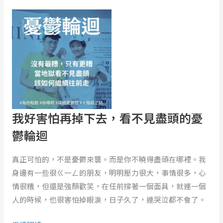
鷺
我
與
好
少
害
年》
怕
的
再
象
掉
徵
下
與
去，
隱
看
我好害怕再掉下去，看不見盡頭的憂
喻！
不
鬱輪迴
ft.
見
Lily
盡
真正可怕的，不是憂鬱來襲。而是你不曉得盡頭在哪裡。我
頭
身邊有一些很ㄍ一ㄥ的朋友，明明壓力很大，事情很多，心
的
情很糟，但還是強顏歡笑，在任前撐著一個面具，就連一個
憂
人的時候，也很害怕掉眼淚，日子久了，連哭泣都不會了。
鬱
輪