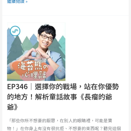
繼續閱讀 »
迴
EP346
｜
選
擇
你
的
戰
場，
站
EP346｜選擇你的戰場，站在你優勢
在
的地方！解析童話故事《長瘤的爺
你
爺》
優
勢
「那些你所不想要的厭惡，在別人的眼睛裡，可能是寶
的
物！」在你身上有沒有很抗拒、不想要的東西呢？聽完這個
地