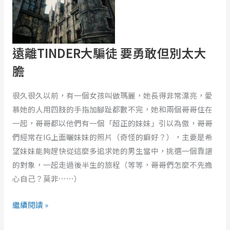
的
大
奧
騙
秘？！
徒
遠離TINDER大騙徒 要勇敢但別太大
要
勇
膽
敢
但
很久很久以前，有一個女孩叫做瑪麗，她長得非常漂亮，愛
別
慕她的人用四肢的手指加腳趾都數不完，她和兩個哥哥住在
太
一起，哥哥都以他們有一個「超正的妹妹」引以為傲，哥哥
大
們經常在IG上面曬妹妹的照片（奇怪的癖好？），主要是希
膽
望妹妹能夠趕快從這麼多追求她的男生當中，挑選一個靠譜
的對象，一起走過後半生的旅程（等等，哥哥們怎麼不先擔
心自己？莫非⋯⋯）
繼續閱讀 »