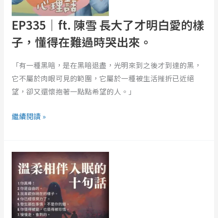
了
才
EP335｜ft. 陳雪 長大了才明白愛的樣
明
子，懂得在難過時哭出來。
白
愛
「有一種黑暗，是在黑暗退盡，光明來到之後才到達的黑，
的
它不屬於肉眼可見的範圍，它屬於一種被生活摧折已近絕
樣
望，卻又還懷抱著一點點希望的人。」
子，
懂
繼續閱讀 »
得
在
溫
難
柔
過
相
時
伴
哭
入
出
眠
來。