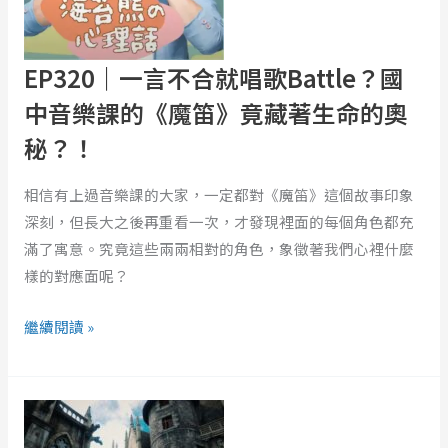
就
唱
歌
EP320｜一言不合就唱歌Battle？國
Battle？
中音樂課的《魔笛》竟藏著生命的奧
國
秘？！
中
音
相信有上過音樂課的大家，一定都對《魔笛》這個故事印象
樂
深刻，但長大之後再重看一次，才發現裡面的每個角色都充
課
滿了寓意。究竟這些兩兩相對的角色，象徵著我們心裡什麼
的
樣的對應面呢？
《魔
笛》
繼續閱讀 »
竟
藏
著
遠
生
離
命
TINDER