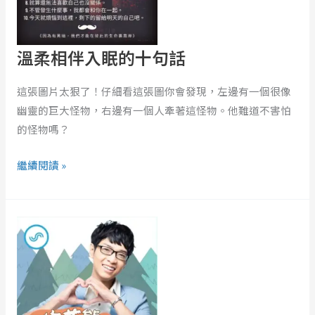
的
十
句
溫柔相伴入眠的十句話
話
這張圖片太狠了！仔細看這張圖你會發現，左邊有一個很像
幽靈的巨大怪物，右邊有一個人牽著這怪物。他難道不害怕
的怪物嗎？
繼續閱讀 »
EP320
｜
一
言
不
合