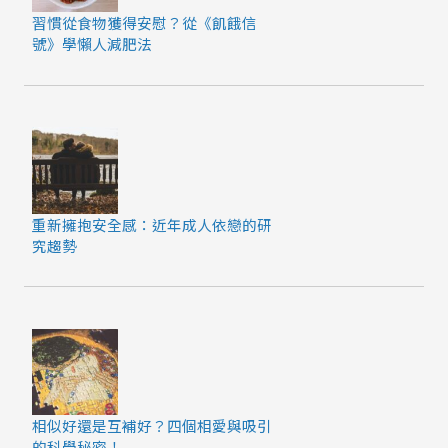
習慣從食物獲得安慰？從《飢餓信
號》學懶人減肥法
重新擁抱安全感：近年成人依戀的研
究趨勢
相似好還是互補好？四個相愛與吸引
的科學秘密！