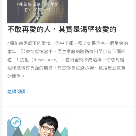
人，
其
實
是
不敢再愛的人，其實是渴望被愛的
渴
望
4種創傷家庭下的愛情，你中了哪一種？如果你有一個受傷的
被
童年，那麼在感情當中，原生家庭的防衛機制至少有下面四
愛
種：1.抗拒（Resistance）：看到爸媽吵成這樣，你會對婚
的
姻和感情有負面的期待，於是你會逃避承諾、抗拒建立真實
的關係。
繼續閱讀 »
EP431
｜
宮
崎