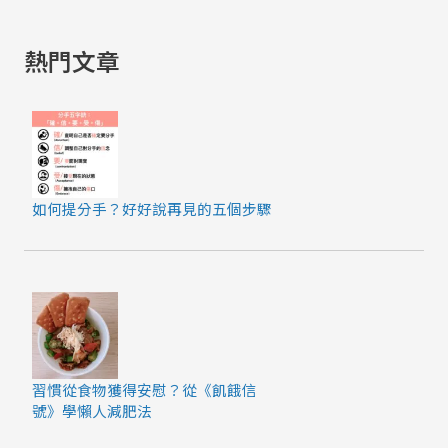
也
發
熱門文章
現
了
在
黑
暗
中
如何提分手？好好說再見的五個步驟
最
亮
的
自
己
習慣從食物獲得安慰？從《飢餓信
號》學懶人減肥法