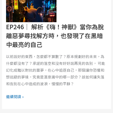
析
《嗨！
神
EP246｜ 解析《嗨！神獸》當你為脫
獸》
當
離惡夢尋找解方時，也發現了在黑暗
你
中最亮的自己
為
脫
以前說好的東西，怎麼都不算數了？原本規劃好的未來，為
離
什麼都沒有了？承諾的落空和沒有好好說再見的告別， 可能
惡
幻化成難以對抗的噩夢，在心中追逐自己，那個讓你恐懼和
夢
想逃避的夢境，究竟是潛意識中的哪一部分？該如何讓失落
尋
和告別在心中造成的波浪，慢慢的平靜？
找
解
繼續閱讀 »
方
時，