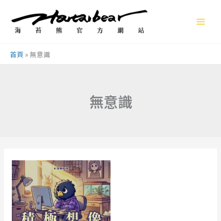
跳
至
主
要
首頁
»
無意識
內
容
無意識
積
極
想
像：
用