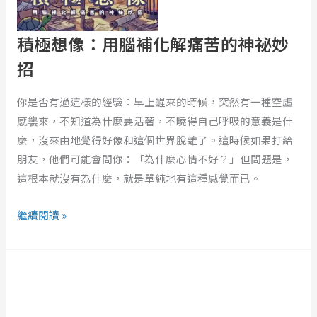
腦
補
積極想像：用腦補化解痛苦的神祕妙
化
解
招
痛
苦
你是否有過這樣的經驗：早上醒來的時候，突然有一種空虛
的
感襲來，不知道為什麼要活著，不曉得自己呼吸的意義是什
神
麼，沒來由地覺得好像和這個世界脫離了。這時候如果打給
祕
朋友，他們可能會問你：「為什麼心情不好？」但問題是，
妙
這根本就沒有為什麼，就是單純地有這種感覺而已。
招
繼續閱讀 »
給
不
想
離