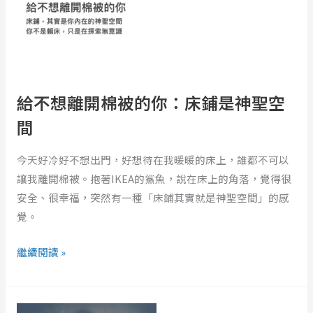
開
棉
被
的
你：
給不想離開棉被的你：床鋪是神聖空
床
間
鋪
是
今天好冷好不想出門，好想待在我暖暖的床上，誰都不可以
神
讓我離開棉被。抱著IKEA的鯊魚，說在床上的角落，覺得很
聖
安全、很幸福，突然有一種「床鋪其實就是神聖空間」的感
空
覺。
間
繼續閱讀 »
關