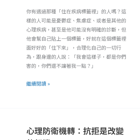
與
的
「住
你有遇過那種「住在疾病標籤裡」的人嗎？這
人
在
樣的人可能是憂鬱症、焦慮症、或者是其他的
氣
疾
心理疾病，甚至是他可能沒有明確的診斷，但
文
病
他會幫自己貼上一個標籤，好就在這個標籤裡
章
標
面好好的「住下來」，合理化自己的一切行
寫
籤
為，跟身邊的人說：「我會這樣子，都是你們
法
裡
害的，你們還不讓著我一點？」
的
人」
繼續閱讀 »
相
處？
心
理
心理防衛機轉：抗拒是改變
防
衛