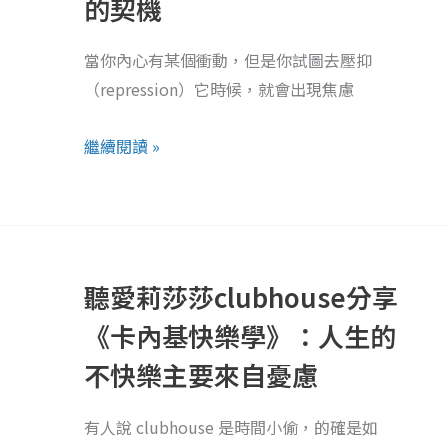
的契機
機
轉：
當你內心有某個衝動，但是你試圖去壓抑
抗
（repression）它時候，就會出現焦慮
拒
是
繼續閱讀 »
改
變
的
聽
契
愛
機
聽愛莉莎莎clubhouse分享
莉
莎
《卡內基快樂學》：人生的
莎
不快樂主要來自憂慮
clubhouse
分
有人說 clubhouse 是時間小偷，的確是如
享