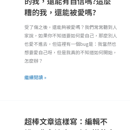
的我，還能有自信嗎?這麼
己
身
的
糟的我，還能被愛嗎?
體
四
殘
個
受了傷之後，還能夠被愛嗎？我們常常聽到人
缺
原
家說，如果你不知道要如何愛自己，那麼別人
的
因！
也愛不進去，但這裡有一個bug是：我當然也
我，
想要愛自己呀，但是我真的不知道如何開始，
還
怎麼辦？
能
有
繼續閱讀 »
自
信
嗎?
超
這
棒
麼
超棒文章這樣寫：編輯不
文
糟
章