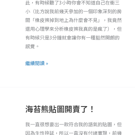
此，有時候聽了3小時你會不知道自己在衝三
《卡
小（比方說我前幾天參加的一個印象深刻的房
內
間「橡皮擦掉到地上為什麼會不見」，我竟然
基
還用心理學來分析橡皮擦我真的是瘋了），但
快
有時候只是3分鐘就會讓你有一種豁然開朗的
樂
感覺。
學》：
人
繼續閱讀 »
生
的
不
海
快
苔
樂
海苔熊貼圖開賣了！
熊
主
貼
要
我一直很想要出一款符合我的語氣的貼圖，但
圖
來
因為生性拖延，所以一直沒有付諸實現，前幾
開