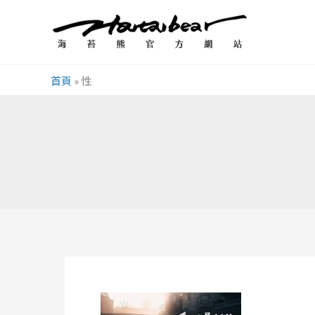
跳
至
主
要
首頁
»
性
內
容