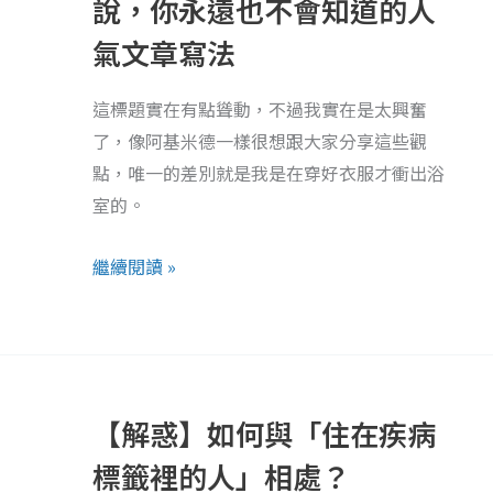
說，你永遠也不會知道的人
的
這
我，
氣文章寫法
樣
還
寫：
能
這標題實在有點聳動，不過我實在是太興奮
編
被
了，像阿基米德一樣很想跟大家分享這些觀
輯
愛
點，唯一的差別就是我是在穿好衣服才衝出浴
不
嗎?
室的。
說，
你
繼續閱讀 »
永
遠
也
【解
不
惑】
會
【解惑】如何與「住在疾病
如
知
何
標籤裡的人」相處？
道