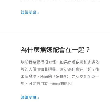
自
賣
憂
繼續閱讀 »
了！
慮
為
什
為什麼焦逃配會在一起？
麼
焦
以前我總覺得很奇怪，如果焦慮依戀和逃避依
逃
戀的人個性如此迥異，當初為何會在一起？後
配
來我發現，所謂的「焦逃配」之所以能配成一
會
對，可能來自於下面兩個原因
在
一
繼續閱讀 »
起？