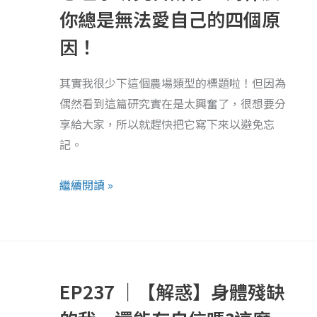
研
你總是無法愛自己的四個原
究
因！
告
訴
其實我很少下這個農場類型的標題啦！但因為
你，
偶然看到這篇研究實在是太興奮了，很想要分
為
享給大家，所以就趕快把它寫下來以避免忘
什
記。
麼
你
繼續閱讀 »
總
是
無
EP237
法
｜
愛
EP237 ｜【解惑】身體殘缺
【解
自
惑】