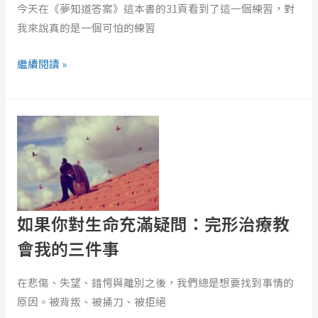
己
今天在《夢知道答案》這本書的31頁看到了這一個練習，對
內
我來說真的是一個可怕的練習
在
繼續閱讀 »
恐
懼
的
如
練
果
習
你
對
生
命
如果你對生命充滿疑問：完形治療教
充
滿
會我的三件事
疑
問：
在悲傷、失望、錯愕與離別之後，我們總是想要找到事情的
完
原因。被背叛、被捅刀、被拒絕