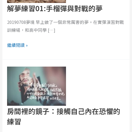
手
解夢練習01:手榴彈與對戰的夢
榴
彈
20190708夢境 早上做了一個非常厲害的夢。在實彈演習對戰
與
訓練場，和高中同學 […]
對
戰
繼續閱讀 »
的
夢
房
間
裡
的
鏡
子：
房間裡的鏡子：接觸自己內在恐懼的
接
觸
練習
自