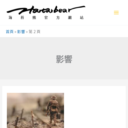
跳
至
主
要
首頁
»
影響
»
第 2 頁
內
容
影響
解
夢
練
習
01: