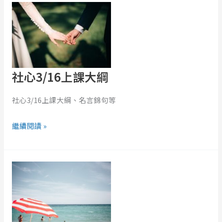
心
3/16
上
課
大
社心3/16上課大綱
綱
社心3/16上課大綱、名言錦句等
繼續閱讀 »
青
蛙
大
人