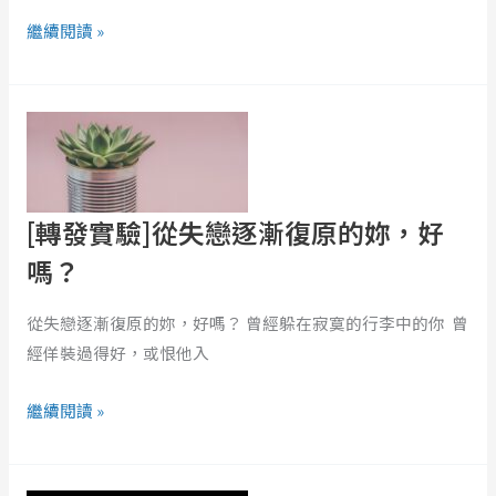
形
繼續閱讀 »
治
療
教
[轉
會
發
我
實
的
驗]
三
從
[轉發實驗]從失戀逐漸復原的妳，好
件
失
嗎？
事
戀
逐
從失戀逐漸復原的妳，好嗎？ 曾經躲在寂寞的行李中的你 曾
漸
經佯裝過得好，或恨他入
復
原
繼續閱讀 »
的
妳，
社
好