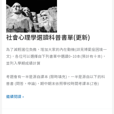
會
嗎？
心
理
學
選
社會心理學選讀科普書單(更新)
讀
科
為了減輕諸位負擔，增加大家的內在動機(詳見博愛座困境一
普
文)，各位可以選擇自下列書單中選讀0~10本(預計有十本)，
書
並列入學期成績計算
單
(更
考題會有一半是源自課本 (限時填充)，一半是源自以下的科
新)
普書 (問答，申論)，期中期末依照學校時間考課本(Z卷)
繼續閱讀 »
社