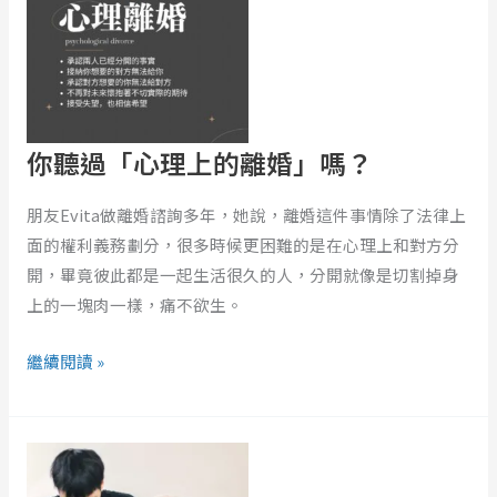
過
位
「心
伴
理
侶」？
上
的
你聽過「心理上的離婚」嗎？
離
婚」
嗎？
朋友Evita做離婚諮詢多年，她說，離婚這件事情除了法律上
面的權利義務劃分，很多時候更困難的是在心理上和對方分
開，畢竟彼此都是一起生活很久的人，分開就像是切割掉身
上的一塊肉一樣，痛不欲生。
繼續閱讀 »
奶
奶
與