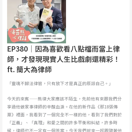
為
喜
歡
看
八
點
EP380｜因為喜歡看八點檔而當上律
檔
師，才發現現實人生比戲劇還精彩！
而
ft. 簡大為律師
當
上
「靈魂不歸法律管，只有放下才是真正的原諒自己。」
律
師，
今天的來賓——熊律大家應該不陌生，先前他有來跟我們分
才
享過他做家事律師的辛酸血淚。在他的新作品《那18張傳
發
票》裡面，我看到了一個完全不一樣的他，看到了我們對於
現
「正義」、「真理」和愛之間的許多平衡和糾結，許多時
現
候，律師也不一定有一個答案。今天我們就來一起跟隨著他