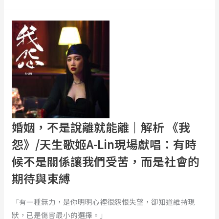
努
峰
力
婚
【
可
姻，
老
以
不
司
改
是
機
變
說
三
事
離
人
實，
就
行】
這
能
就
離
婚姻，不是說離就能離｜解析 《我
是
｜
怨》/天生歌姬A-Lin現場獻唱：有時
人
解
候不是關係讓我們受苦，而是社會的
類
析
的
《我
期待與束縛
可
怨》/
能
天
「有一種無力，是你明明心裡很怨恨失望，卻知道維持現
性
生
狀，已是傷害最小的選擇。」