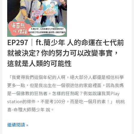
丘，
少
還
年
能
人
留
的
下
命
EP297｜ft.簡少年 人的命運在七代前
些
運
就被決定? 你的努力可以改變事實，
什
在
麼？
這就是人類的可能性
七
ft.
代
何
「我覺得我們這個年紀的人啊，絕大部分人都還是相信科學
前
妤
更多一點，但是我出生在一個很迷信的家庭裡面，因為我媽
就
玟、
是一個佛教的狂熱者。怎樣的狂熱呢？例如說讓我買Play
被
何
station的條件，不是考100分，而是吃一個月的素！」 桃桃
決
嘉
喜-命理大師簡少年 說。
定?
文、
你
高
繼續閱讀 »
的
山