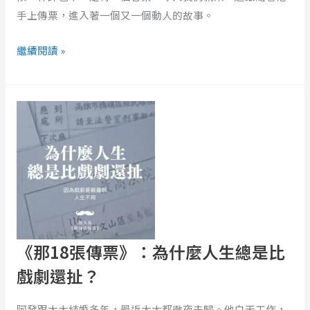
實
手上傳票，進入著一個又一個動人的故事。
人
生
繼續閱讀 »
比
戲
《那
劇
18
還
張
精
傳
彩！
票》：
ft.
為
簡
什
大
麼
為
人
律
《那18張傳票》：為什麼人生總是比
生
師
戲劇還扯？
總
是
阿發跟太太結婚多年，最近太太都徹夜未歸。他白天工作，