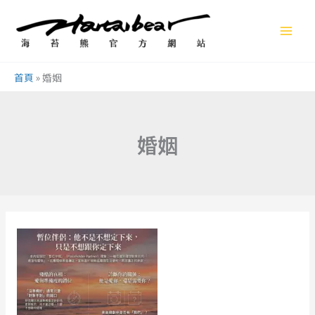
跳
至
主
要
首頁
»
婚姻
內
容
婚姻
交
往
8
年
抵