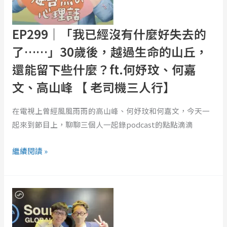
有
和
什
赫
麼
EP299｜「我已經沒有什麼好失去的
拉》
好
了……」30歲後，越過生命的山丘，
的
失
還能留下些什麼？ft.何妤玟、何嘉
故
去
事
的
文、高山峰 【 老司機三人行】
了……」
30
在電視上曾經風風雨雨的高山峰、何妤玟和何嘉文，今天一
歲
起來到節目上，聊聊三個人一起錄podcast的點點滴滴
後，
越
繼續閱讀 »
過
生
EP297
命
｜
的
ft.
山
簡