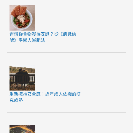
們
受
苦，
而
習慣從食物獲得安慰？從《飢餓信
是
號》學懶人減肥法
社
會
的
期
待
與
重新擁抱安全感：近年成人依戀的研
束
究趨勢
縛