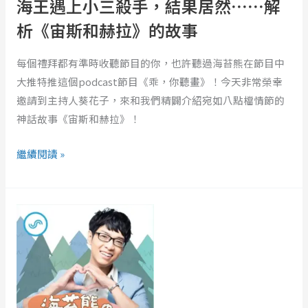
海王遇上小三殺手，結果居然⋯⋯解
當
析《宙斯和赫拉》的故事
海
王
每個禮拜都有準時收聽節目的你，也許聽過海苔熊在節目中
遇
大推特推這個podcast節目《乖，你聽畫》！今天非常榮幸
上
邀請到主持人葵花子，來和我們精闢介紹宛如八點檔情節的
小
神話故事《宙斯和赫拉》！
三
殺
繼續閱讀 »
手，
結
果
EP299
居
｜
然⋯⋯
「我
解
已
析
經
《宙
沒
斯