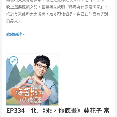
比
晚上還要照顧女兒，甚至無法說明「媽媽為什麼沒回家」，
戲
終於有天他和太太攤牌，她才跟他坦承，自己在外面有了別
劇
的男人。
還
扯？
繼續閱讀 »
EP334
｜
ft.
《乖，
你
聽
畫》
葵
花
EP334｜ft. 《乖，你聽畫》葵花子 當
子