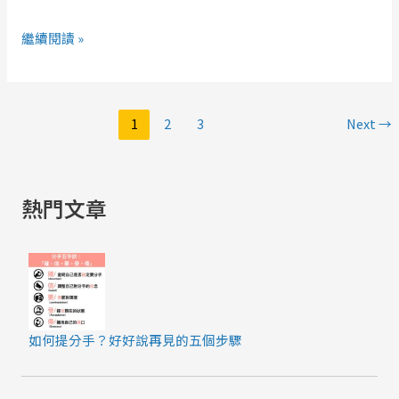
歌
姬
繼續閱讀 »
A-
Lin
現
1
2
3
Next
→
場
獻
唱：
熱門文章
有
時
候
不
是
關
如何提分手？好好說再見的五個步驟
係
讓
我