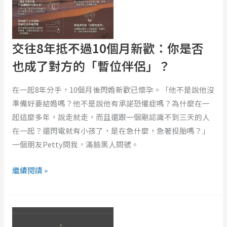
不
過
10
個
交往8年抵不過10個月新歡：你是否
月
也成了對方的「暫位伴侶」？
新
歡：
在一起8年分手，10個月後閃婚新歡已懷孕。「他不是說他沒
你
準備好要結婚嗎？他不是說他有承諾恐懼症嗎？為什麼在一
是
起這麼多年，說走就走，而且還跟一個剛認識不到三天的人
否
在一起？還閃電就有小孩了，是在急什麼，急著投胎嗎？」
也
一個朋友Petty問我，滿臉黑人問號。
成
了
繼續閱讀 »
對
方
你
的
聽
「暫