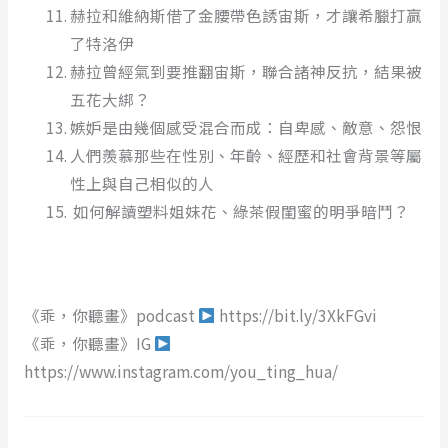
赫拉和維納斯借了金腰帶色誘宙斯，才讓希臘打贏
了特洛伊
赫拉曾經氣到要推翻宙斯，聯合諸神反抗，結果被
五花大綁？
嫉妒是由幾個感受混合而成：自卑感、敵意、怨恨
人們羨慕那些在性別、年齡、經歷和社會背景等屬
性上與自己相似的人
如何解讀塑料姐妹花、綠茶假閨蜜的明爭暗鬥？
《乖，你聽畫》podcast
https://bit.ly/3XkFGvi
《乖，你聽畫》IG
https://www.instagram.com/you_ting_hua/