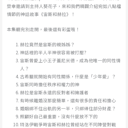
榮幸邀請到主持人葵花子，來和我們精闢介紹宛如八點檔
情節的神話故事《宙斯和赫拉》！
本集聽完別走開，最後還有彩蛋哦！
赫拉竟然是宙斯的親姊姊？
神話裡的半人半神很容易被打壓?
宙斯曾愛上小王子蓋尼米德，成為他唯一的同性情
人？
古希臘就開始有同性關係，什麼是「少年愛」？
宙斯同時擔任秩序和權力的神
赫拉是宙斯永遠的反對者和擁護者
有時候離婚沒那麼簡單，還有很多的責任和擔心
婚姻綁不住出軌的另一半，只綁得住部分財產？
照顧好自己最重要，沒有什麼放不下的
特洛伊戰爭時宙斯和赫拉曾經站在不同陣營對戰