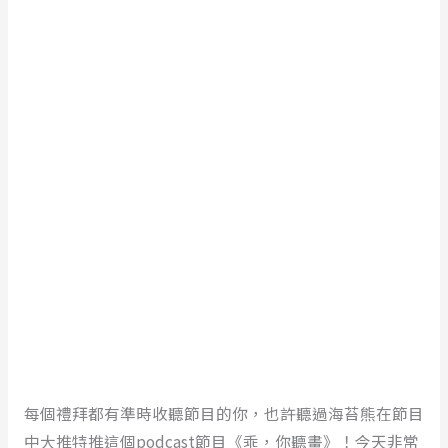
每個禮拜都有準時收聽節目的你，也許聽過海苔熊在節目
中大推特推這個podcast節目《乖，你聽畫》！今天非常