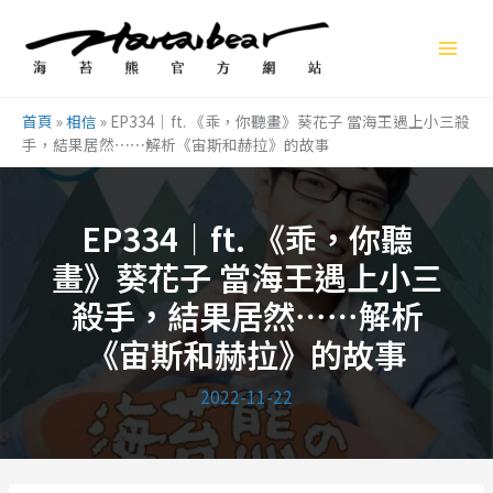
跳
至
主
要
首頁
»
相信
»
EP334｜ft. 《乖，你聽畫》葵花子 當海王遇上小三殺
內
手，結果居然⋯⋯解析《宙斯和赫拉》的故事
容
EP334｜ft. 《乖，你聽
畫》葵花子 當海王遇上小三
殺手，結果居然⋯⋯解析
《宙斯和赫拉》的故事
2022-11-22