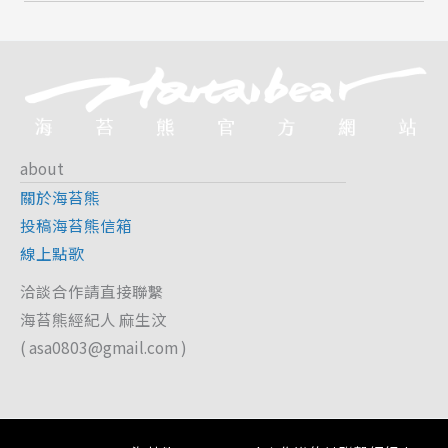
about
關於海苔熊
投稿海苔熊信箱
線上點歌
洽談合作請直接聯繫
海苔熊經紀人 麻生汶
(
asa0803@gmail.com
)