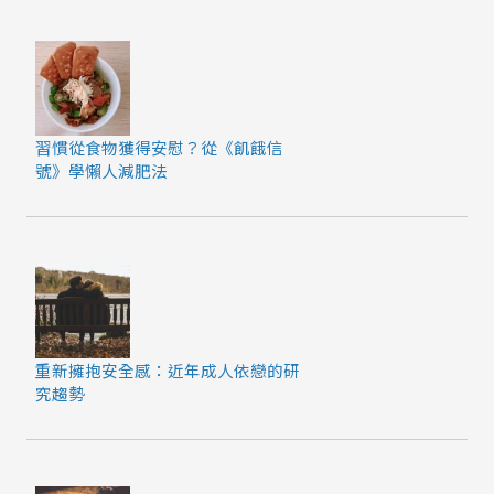
習慣從食物獲得安慰？從《飢餓信
號》學懶人減肥法
重新擁抱安全感：近年成人依戀的研
究趨勢