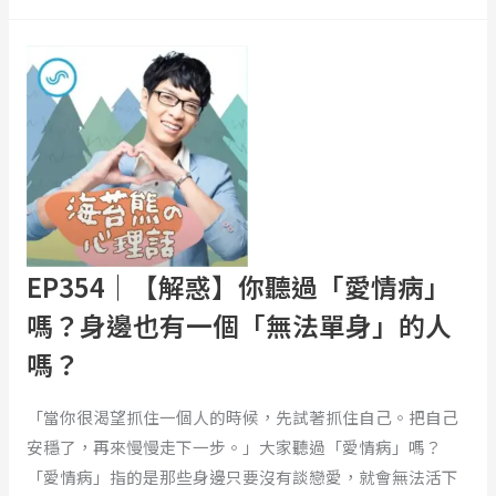
EP354
｜
【解
惑】
你
聽
過
「愛
情
EP354｜【解惑】你聽過「愛情病」
病」
嗎？身邊也有一個「無法單身」的人
嗎？
嗎？
身
邊
「當你很渴望抓住一個人的時候，先試著抓住自己。把自己
也
安穩了，再來慢慢走下一步。」大家聽過「愛情病」嗎？
有
「愛情病」指的是那些身邊只要沒有談戀愛，就會無法活下
一