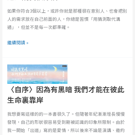
在
如果你符合3個以上，或許你就是那種很在意別人、也會把別
心
人的需求放在自己前面的人，你總是習慣「用猜測取代溝
上，
通」，但並不是每一次都準確。
他
還
繼續閱讀 »
是
說
〈自
我
序〉
很
因
難
為
〈自序〉因為有黑暗 我們才能在彼此
搞？
有
生命裏靠岸
黑
暗
我想要寫這樣的的一本書很久了。但隨著年紀漸漸增長慢慢
我
發現，自己的形狀很容易受到剛被認識的印象所限制。由於
們
我一開始「出道」寫的是愛情，所以後來不論是演講、邀約
才