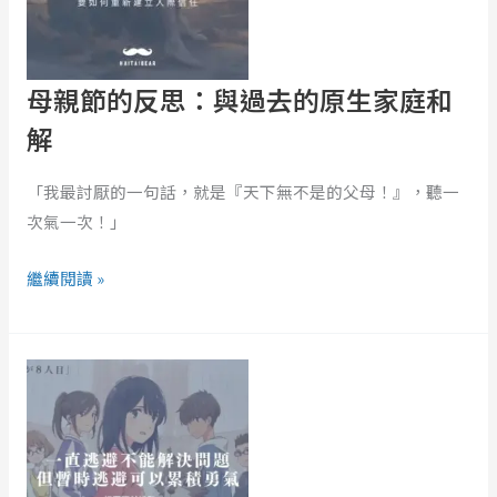
與
過
去
母親節的反思：與過去的原生家庭和
的
解
原
生
「我最討厭的一句話，就是『天下無不是的父母！』，聽一
家
次氣一次！」
庭
和
繼續閱讀 »
解
《鏡
之
孤
城》：
在