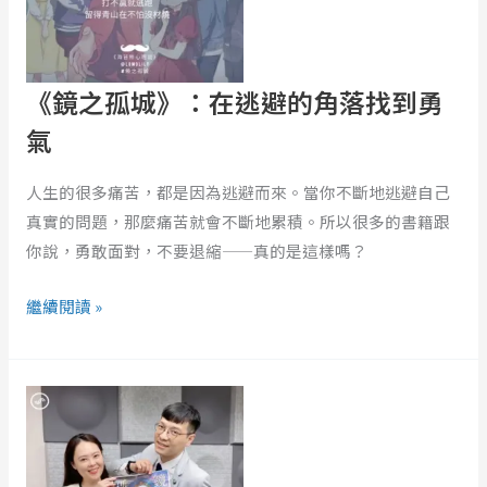
逃
避
的
角
《鏡之孤城》：在逃避的角落找到勇
落
氣
找
到
人生的很多痛苦，都是因為逃避而來。當你不斷地逃避自己
勇
真實的問題，那麼痛苦就會不斷地累積。所以很多的書籍跟
氣
你說，勇敢面對，不要退縮——真的是這樣嗎？
繼續閱讀 »
EP379
｜
野
狼