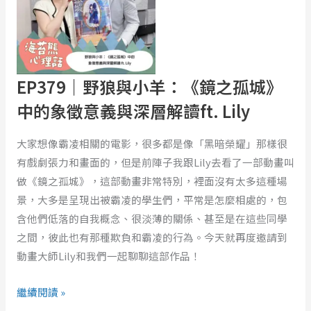
與
小
羊：
《鏡
之
EP379｜野狼與小羊：《鏡之孤城》
孤
中的象徵意義與深層解讀ft. Lily
城》
中
大家想像霸凌相關的電影，很多都是像「黑暗榮耀」那樣很
的
有戲劇張力和畫面的，但是前陣子我跟Lily去看了一部動畫叫
象
做《鏡之孤城》，這部動畫非常特別，裡面沒有太多這種場
徵
景，大多是呈現出被霸凌的學生們，平常是怎麼相處的，包
意
含他們低落的自我概念、很淡薄的關係、甚至是在這些同學
義
之間，彼此也有那種欺負和霸凌的行為。今天就再度邀請到
與
動畫大師Lily和我們一起聊聊這部作品！
深
層
繼續閱讀 »
解