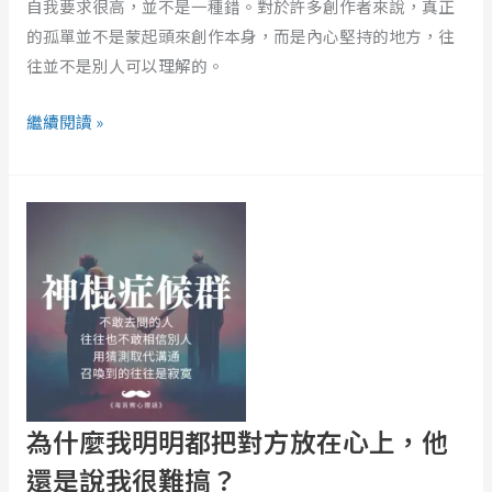
自我要求很高，並不是一種錯。對於許多創作者來說，真正
的
的孤單並不是蒙起頭來創作本身，而是內心堅持的地方，往
擁
往並不是別人可以理解的。
抱
繼續閱讀 »
為
什
麼
我
明
明
都
把
對
為什麼我明明都把對方放在心上，他
方
還是說我很難搞？
放