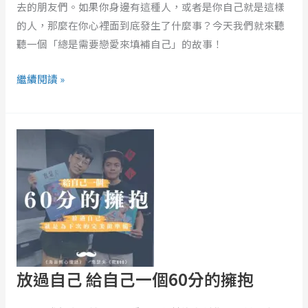
去的朋友們。如果你身邊有這種人，或者是你自己就是這樣
個
的人，那麼在你心裡面到底發生了什麼事？今天我們就來聽
「無
聽一個「總是需要戀愛來填補自己」的故事！
法
單
繼續閱讀 »
身」
的
人
放
嗎？
過
自
己
給
自
己
一
個
放過自己 給自己一個60分的擁抱
60
分