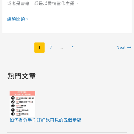
或者是書籍，都是以愛情當作主題。
能
在
繼續閱讀 »
彼
此
生
1
2
...
4
Next
→
命
裏
靠
岸
熱門文章
如何提分手？好好說再見的五個步驟