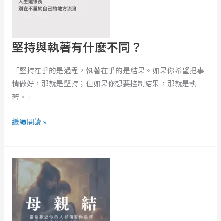
有
什
麼
不
堅持與執著有什麼不同？
同？
「堅持在乎的是過程，執著在乎的是結果。如果你希望把事
情做好，那就是堅持；但如果你想要控制結果，那就是執
著。」
繼續閱讀 »
母
親
節
的
反
思：