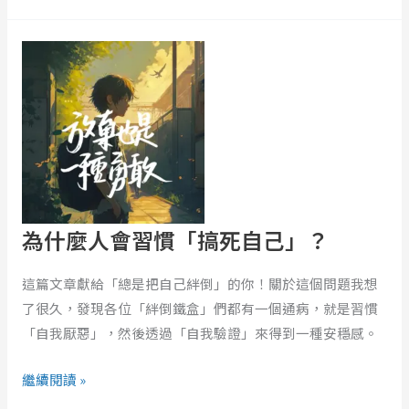
讀
為
ft.
什
Lily
麼
人
會
習
慣
「搞
死
為什麼人會習慣「搞死自己」？
自
己」？
這篇文章獻給「總是把自己絆倒」的你！關於這個問題我想
了很久，發現各位「絆倒鐵盒」們都有一個通病，就是習慣
「自我厭惡」，然後透過「自我驗證」來得到一種安穩感。
繼續閱讀 »