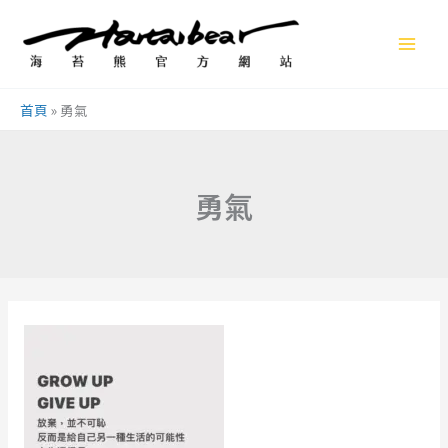
跳
至
主
要
首頁
»
勇氣
內
容
勇氣
堅
持
與
執
著