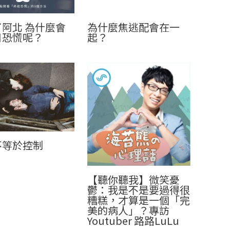
阿北 為什麼會
為什麼焦逃配會在一
日恐慌呢？
起？
不等於控制
【聽你聽我】微笑憂
鬱：我是不是要過得很
糟糕，才算是一個「完
美的病人」？專訪
Youtuber 路路LuLu