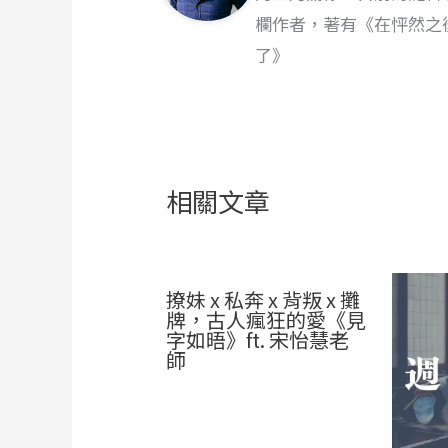
欄作者，著有《在怦然之
了》
相關文章
撩妹 x 私奔 x 背叛 x 攤
牌，古人瘋狂的愛《見
字如晤》ft. 宋怡慧老
師