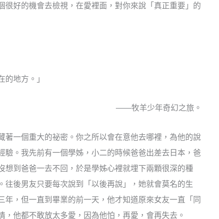
個很好的機會去檢視，在愛裡面，對你來說「真正重要」的
在的地方。」
——牧羊少年奇幻之旅。
藏著一個重大的祕密。你之所以會在意他去哪裡，為他的說
經驗。我先前有一個學姊，小二的時候爸爸出差去日本，爸
沒想到爸爸一去不回，於是學姊心裡就埋下兩顆很深的種
。往後男友只要每次說到「以後再說」，她就會莫名的生
三年，但一直到畢業的前一天，他才知道原來女友一直「同
情，他都不敢放太多愛，因為他怕，再愛，會再失去。