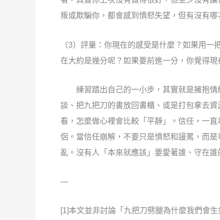
叛或欺騙你，都會感到憤怒失望，但有沒有哪
（3）評量：你現在的感受是什麼？如果用一把
在大約是幾分呢？如果要前進一分，你覺得現
練習踏出自己的一小步，其實就是擁抱情緒
談、把九把刀的書放回書櫃、或是打包拿去資
看，怎麼做心裡會比較「平靜」。信任，一直以
侶。當信任崩解，不要只是憤怒和謾罵，而是
亂。沒有人「本來就應該」要愛著誰、守在誰
—
[1]本文並非討論「九把刀劈腿為什麼我們會