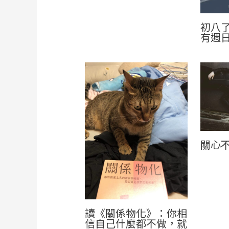
初八了
有週
關心
讀《關係物化》：你相
信自己什麼都不做，就