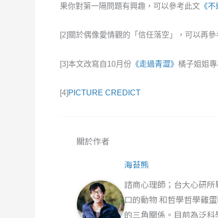
果你對第一隔問題有興趣，可以參考此文
《不
[2]關於偶像愛情觀的「信任落空」，可以再參
[3]本文改寫自10月份
《走過青澀》
橘子姐姐專
[4]
PICTURE CREDICT
關於作者
海苔熊
諮商心理師；台大心研所
口的動物 和哲學哲學雞
的三角關係。目前為泛科