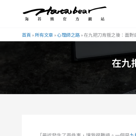
跳
至
主
要
首頁
»
所有文章
»
心理師之路
»
在九把刀背叛之後：面對
內
容
在九
「最近發生了兩件事，讓我很難過。一個是
九