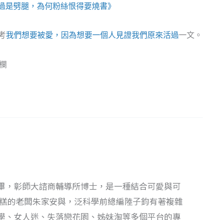
過是劈腿，為何粉絲恨得要燒書》
考
我們想要被愛，因為想要一個人見證我們原來活過
一文。
欄
畢，彰師大諮商輔導所博士，是一種結合可愛與可
蛋糕的老闆朱家安與，泛科學前總編陸子鈞有著複雜
學、女人迷、失落戀花園、姊妹淘等多個平台的專