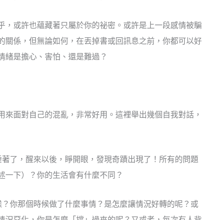
乎，或許也蘊藏著只屬於你的祕密。或許是上一段感情被騙
的關係，但無論如何，在丟掉書或回訊息之前，你都可以好
情緒是擔心、害怕、還是難過？
用來面對自己的混亂，非常好用。這裡舉出幾個自我對話，
睡著了，醒來以後，睜開眼，發現奇蹟出現了！所有的問題
述一下）？你的生活會有什麼不同？
候？你那個時候做了什麼事情？是怎麼讓情況好轉的呢？或
情況惡化，你是怎麼「撐」過來的呢？又或者，每次有人背