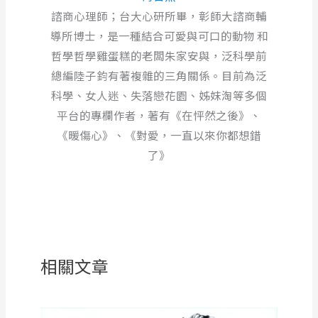
諮商心理師；台大心研所畢，彰師大諮商輔
導所博士，是一種結合可愛與可口的動物 和
哲學哲學雞蛋糕的老闆朱家安與，泛科學前
總編陸子鈞有著複雜的三角關係。目前為泛
科學、女人迷、失落戀花園、姊妹淘等多個
平台的專欄作者，著有《在怦然之後》、
《暖傷心》、《對愛，一直以來你都想錯
了》
相關文章