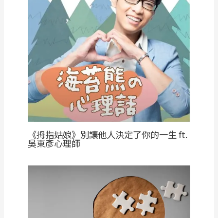
《拇指姑娘》別讓他人決定了你的一生 ft.
吳東彥心理師