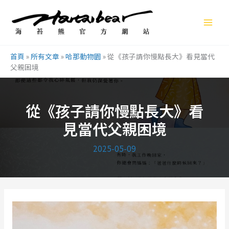
跳
至
主
要
首頁
»
所有文章
»
哈那動物園
»
從《孩子請你慢點長大》看見當代
內
父親困境
容
從《孩子請你慢點長大》看
見當代父親困境
2025-05-09