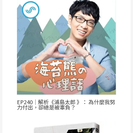
EP240｜解析《浦島太郎 》： 為什麼我努
力付出，卻總是被辜負？