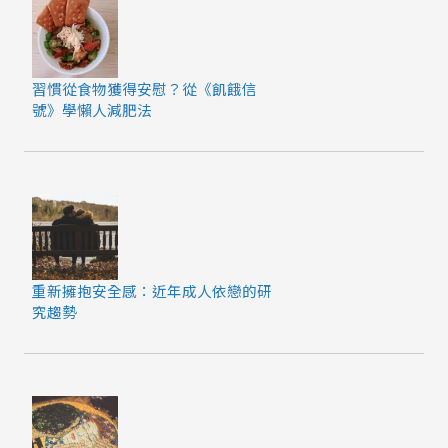
習慣從食物獲得安慰？從《飢餓信
號》學懶人減肥法
重新擁抱安全感：近年成人依戀的研
究趨勢