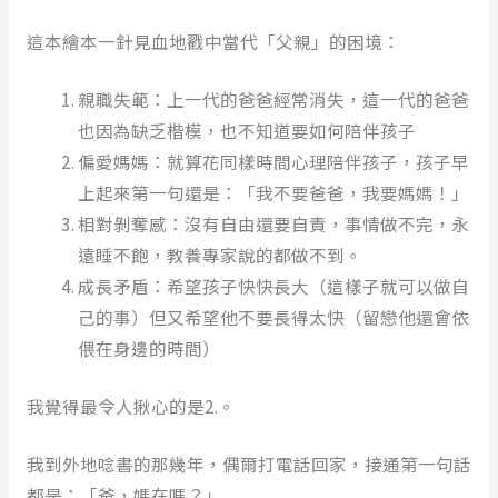
這本繪本一針見血地戳中當代「父親」的困境：
親職失範：上一代的爸爸經常消失，這一代的爸爸
也因為缺乏楷模，也不知道要如何陪伴孩子
偏愛媽媽：就算花同樣時間心理陪伴孩子，孩子早
上起來第一句還是：「我不要爸爸，我要媽媽！」
相對剝奪感：沒有自由還要自責，事情做不完，永
遠睡不飽，教養專家說的都做不到。
成長矛盾：希望孩子快快長大（這樣子就可以做自
己的事）但又希望他不要長得太快（留戀他還會依
偎在身邊的時間）
我覺得最令人揪心的是2.。
我到外地唸書的那幾年，偶爾打電話回家，接通第一句話
都是：「爸，媽在嗎？」