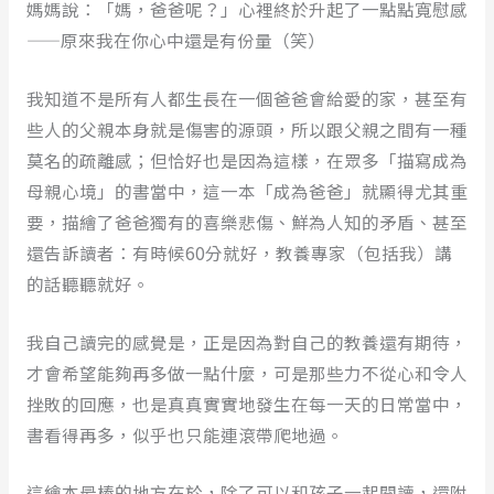
媽媽說：「媽，爸爸呢？」心裡終於升起了一點點寬慰感
——原來我在你心中還是有份量（笑）
我知道不是所有人都生長在一個爸爸會給愛的家，甚至有
些人的父親本身就是傷害的源頭，所以跟父親之間有一種
莫名的疏離感；但恰好也是因為這樣，在眾多「描寫成為
母親心境」的書當中，這一本「成為爸爸」就顯得尤其重
要，描繪了爸爸獨有的喜樂悲傷、鮮為人知的矛盾、甚至
還告訴讀者：有時候60分就好，教養專家（包括我）講
的話聽聽就好。
我自己讀完的感覺是，正是因為對自己的教養還有期待，
才會希望能夠再多做一點什麼，可是那些力不從心和令人
挫敗的回應，也是真真實實地發生在每一天的日常當中，
書看得再多，似乎也只能連滾帶爬地過。
這繪本最棒的地方在於，除了可以和孩子一起閱讀，還附