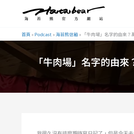
跳
至
主
要
首頁
»
Podcast
»
海苔熊信箱
»
「牛肉場」名字的由來？
內
容
「牛肉場」名字的由來
我很久沒有這麼期待寫日記了，但是今天去