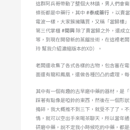
這群阿兵哥帶動了整個大林鎮，男人們會需
條街都是中藥行，其中
#泰成藥行
，以賣當
電波一樣，大家簇擁購買，又稱「當歸樓」
第三代掌櫃
#開興
除了賣當歸之外，還成立
等，到現在開發新的蒸餾技術，在這裡老闆可
玲 幫我介紹濃縮版本的XD）。
老闆還收集了各式各樣的古物，包含塞在電
面還有龍和鳳凰，還做各種凹凸的處理，每
其中有一個有趣的古早磨中藥的器材，是「
踩著有點像是啞鈴的東西，然後在一個形狀
搗碎，我大概推不到三下，就受不了了。不
情，就可以空出手來喝茶聊天，所以當年通
研磨中藥，說不定我小時候吃的中藥，都是