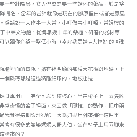
要一些壯陽藥，女人們會需要一些婦科的藥品，於是整
歸聞名，當年的當歸就像是現在的膠原蛋白或者是鳳凰
。俗話說一人作事一人當，小叮做事小叮噹，當歸樓的
了中藥文物館，從傳承幾十年的藥櫃、研磨的器材等
以跟你介紹一整個小時（幸好我是請 #大林好 的 #雅
視櫃裡面的電視、還有神明廳的那種天花板跟地磚，上
一個磁磚都是經過精雕細琢的，地板也是。
健身專用」，完全可以訓練核心，坐在椅子上，兩隻腳
非常奇怪的盆子裡面，來回做「腿推」的動作，把中藥
過我覺得這個設計很酷，因為如果用腳來進行這件事
常會有很多的婆婆媽媽大哥大伯，坐在椅子上用兩腳來
這樣來的？！