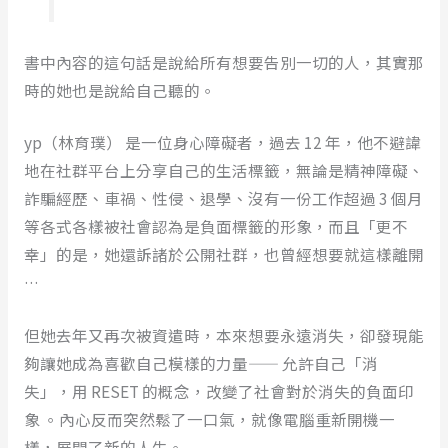
書中內容的這句話是說給所有想要告別一切的人，其實那
時的她也是說給自己聽的。
yp（林育璞） 是一位身心障礙者，過去 12 年，他不避諱
地在社群平台上分享自己的生活標籤，無論是精神障礙、
詐騙經歷、車禍、性侵、退學、沒有一份工作超過 3 個月
等各式各樣被社會認為是負面標籤的形象，而且「更不
幸」的是，她還訴諸於公開社群，也曾經想要就這樣離開
…
但她去年又再次被資遣時，本來想要永遠消失，卻發現能
夠讓她成為喜歡自己模樣的力量—— 允許自己「消
失」，用 RESET 的概念，改變了社會對於消失的負面印
象 。內心反而突然鬆了一口氣，就像電腦重新開機一
樣，展開了新的人生。