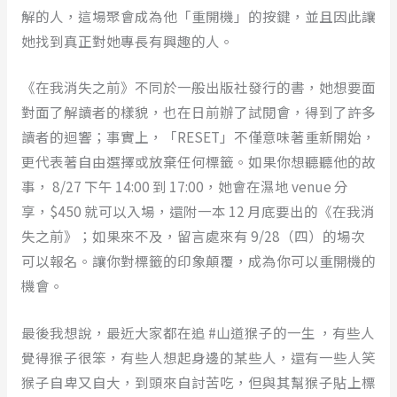
解的人，這場聚會成為他「重開機」的按鍵，並且因此讓
她找到真正對她專長有興趣的人。
《在我消失之前》不同於一般出版社發行的書，她想要面
對面了解讀者的樣貌，也在日前辦了試閱會，得到了許多
讀者的迴響；事實上，「RESET」不僅意味著重新開始，
更代表著自由選擇或放棄任何標籤。如果你想聽聽他的故
事， 8/27 下午 14:00 到 17:00，她會在濕地 venue 分
享，$450 就可以入場，還附一本 12 月底要出的《在我消
失之前》；如果來不及，留言處來有 9/28（四）的場次
可以報名。讓你對標籤的印象顛覆，成為你可以重開機的
機會。
最後我想說，最近大家都在追 #山道猴子的一生 ，有些人
覺得猴子很笨，有些人想起身邊的某些人，還有一些人笑
猴子自卑又自大，到頭來自討苦吃，但與其幫猴子貼上標