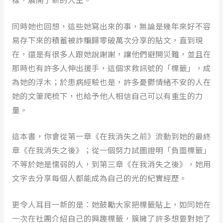
同時她也回想，這些她寫出來的事，無論是幾年來好不容
易存下來的積蓄被詐騙歸零破萬次分享的貼文，直到現
在，還是有很多人跟她說謝謝，讓他們避開災難，並且在
那時也有許多人伸出援手，這個求救訊號的「標籤」，成
為她的浮木；於患病經驗也是，許多憂鬱情緒不安的人在
她的文筆爬梳下，也給予他人相信自己可以有重生的力
量。
這本書，你會從第一章《在我消失之前》流動到她的最終
章《在我消失之後》；從一個努力試圖證明「負面標籤」
不等於她是懦弱的人，到第三章《在我消失之後》，她用
文字去分享每個人都能成為自己的光的紀實經歷。
更令人耳目一新的是：她鼓勵大家把標籤貼上，如同她在
一次在社團介紹自己的興趣標籤，簇擁了許多想要對她了