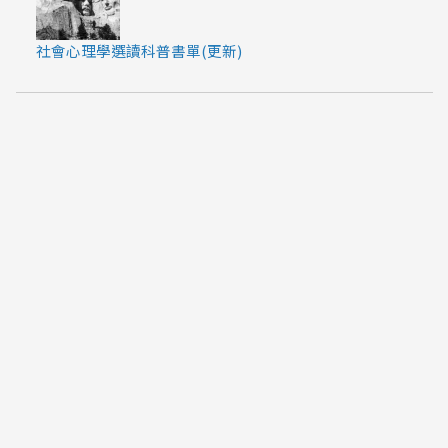
社會心理學選讀科普書單(更新)
about
關於海苔熊
投稿海苔熊信箱
線上點歌
洽談合作請直接聯繫
海苔熊經紀人 麻生汶