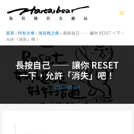
跳
至
主
要
首頁
»
所有文章
»
海苔熊之森
»
長按自己 —— 讓你 RESET 一下，
內
允許「消失」吧！
容
長按自己 —— 讓你 RESET
一下，允許「消失」吧！
2023-08-24