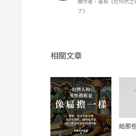
欄作者，著有《在怦然之
了》
相關文章
給那