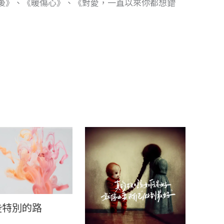
後》、《暖傷心》、《對愛，一直以來你都想錯
些特別的路