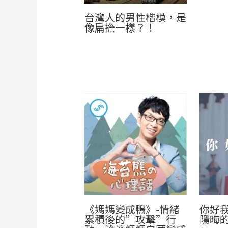
台灣人的男性楷模，是
像扁擔一樣？！
《媽媽變成鴨》-情緒
你好
累積後的”攻擊”行
隱晦