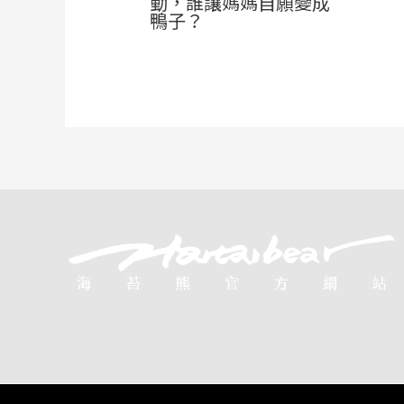
動，誰讓媽媽自願變成
鴨子？