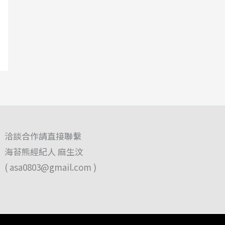
洽談合作請直接聯繫
海苔熊經紀人 麻生汶
(
asa0803@gmail.com
)