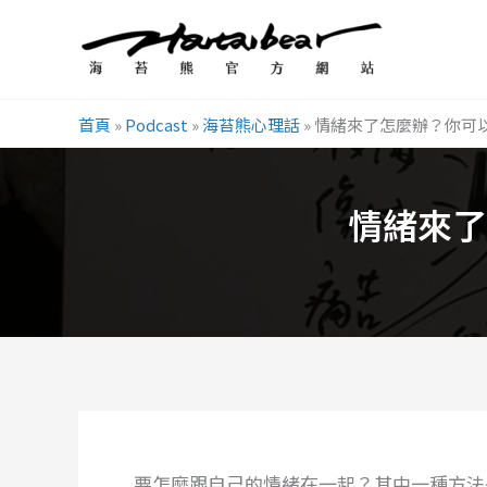
跳
至
主
要
首頁
»
Podcast
»
海苔熊心理話
»
情緒來了怎麼辦？你可
內
容
情緒來了
要怎麼跟自己的情緒在一起？其中一種方法