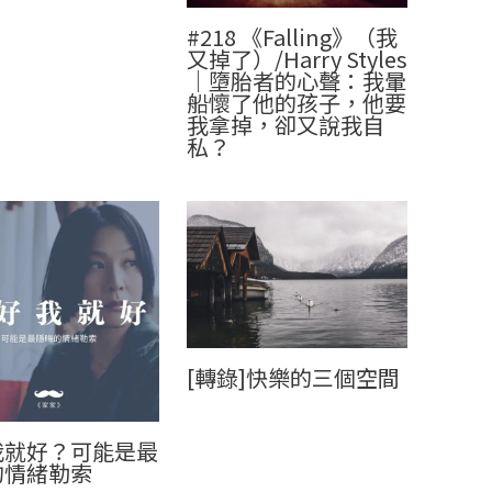
#218 《Falling》（我
又掉了）/Harry Styles
｜墮胎者的心聲：我暈
船懷了他的孩子，他要
我拿掉，卻又說我自
私？
[轉錄]快樂的三個空間
我就好？可能是最
的情緒勒索