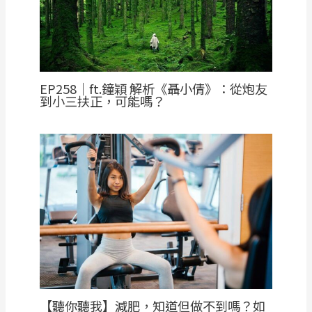
EP258｜ft.鐘穎 解析《聶小倩》：從炮友
到小三扶正，可能嗎？
【聽你聽我】減肥，知道但做不到嗎？如