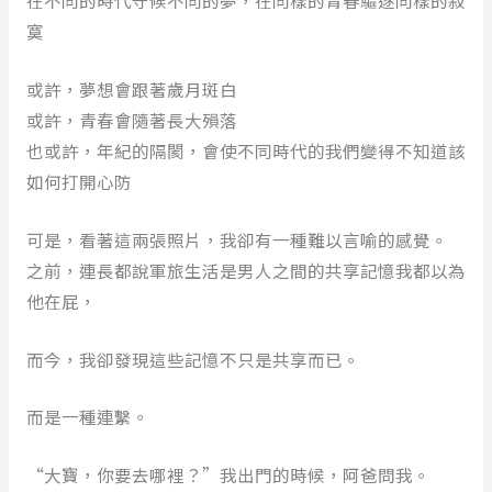
在不同的時代守候不同的夢，在同樣的青春驅逐同樣的寂
寞
或許，夢想會跟著歲月斑白
或許，青春會隨著長大殞落
也或許，年紀的隔閡，會使不同時代的我們變得不知道該
如何打開心防
可是，看著這兩張照片，我卻有一種難以言喻的感覺。
之前，連長都說軍旅生活是男人之間的共享記憶我都以為
他在屁，
而今，我卻發現這些記憶不只是共享而已。
而是一種連繫。
“大寶，你要去哪裡？”我出門的時候，阿爸問我。