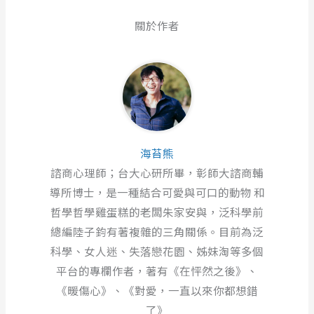
關於作者
海苔熊
諮商心理師；台大心研所畢，彰師大諮商輔
導所博士，是一種結合可愛與可口的動物 和
哲學哲學雞蛋糕的老闆朱家安與，泛科學前
總編陸子鈞有著複雜的三角關係。目前為泛
科學、女人迷、失落戀花園、姊妹淘等多個
平台的專欄作者，著有《在怦然之後》、
《暖傷心》、《對愛，一直以來你都想錯
了》