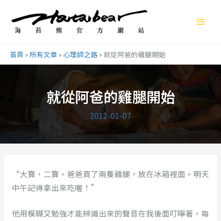
跳
至
主
要
首頁
»
所有文章
»
心理師之路
»
就從阿爸的雞腿開始
內
容
就從阿爸的雞腿開始
2012-01-07
“大寶，二寶。爸爸買了兩隻雞腿，放在冰箱裡面。明天
中午記得拿出來吃喔！”
他用模糊又勉強才能辨識出來的聲音在我後面叮嚀著。每