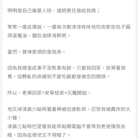
明明是自己需要人陪，還把責任推給我媽；
常常一邊這樣說，一邊每次都津津有味地吃完那些包子饅
頭波羅油，麵包油條海鮮粥。
當然，覺得更煩的是我弟。
因為我總是成事不足敗事有餘，只要我回家，就等著挨
罵，從髒亂的床鋪到不愛吃飯都是被念的開頭，
所以，老哥回家=安寧結束+災難開始，
他又得清晨六點時蓋著棉被迅速臥倒，忍受我被轟炸的大
小聲，
凌晨三點時巴望著我能早點關電腦不要等到老爸催我去
睡，因為這樣他又不用睡了。