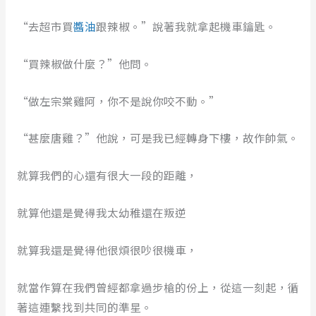
“去超市買
醬油
跟辣椒。”說著我就拿起機車鑰匙。
“買辣椒做什麼？”他問。
“做左宗棠雞阿，你不是說你咬不動。”
“甚麼唐雞？”他說，可是我已經轉身下樓，故作帥氣。
就算我們的心還有很大一段的距離，
就算他還是覺得我太幼稚還在叛逆
就算我還是覺得他很煩很吵很機車，
就當作算在我們曾經都拿過步槍的份上，從這一刻起，循
著這連繫找到共同的準星。