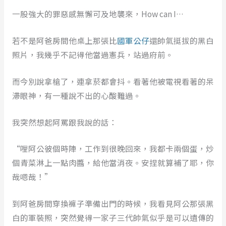
一股強大的罪惡感無懈可及地襲來，How can I…
若不是阿爸房間他桌上那張比
國軍公仔
還帥氣挺拔的黑白
照片，我幾乎不記得他當過憲兵，站過府前。
而今別說拿槍了，連拿菸都會抖。看著他被電視看著的呆
滯眼神，有一種說不出的心酸難過。
我突然想起阿罵跟我說的話：
“哩阿公彼個時陣，工作到很晚回來，我都卡兩個蛋，炒
個青菜淋上一點肉醬，給他當消夜。安捏就算補了耶，你
哉嗯哉！”
到阿爸房間穿換褲子準備出門的時候，我看見阿公那張黑
白的軍裝照，突然覺得一家子三代帥氣似乎是可以遺傳的