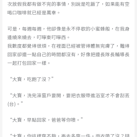
次放假我都有做不完的事情，別說是吃飯了，如果能有空
喝口咖啡就已經是萬幸。
可是，每週每週，他卻像是永不停歇的小蜜蜂般，在我身
邊繞來繞去，叮嚀東叮嚀西。
我數度都覺得很煩，在裡面已經被管得體無完膚了，難得
回家卻連一點自己的時間都沒有，好像把連長隊長輔導長
一起打包回家一樣。
“大寶，吃飽了沒？”
“大寶，洗完澡窗戶要開，要把衣服帶進浴室才不會刮丟
(台)。”
“大寶，早點回家，爸爸等你噢。”
“大寶，你這樣穿不夠，再去多穿一件。雨衣帶了沒？錢