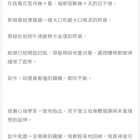
在我風花雪月幾十載，唱歌答數幾十天的日子裡，
那個曾經像龍貓一樣大口吃飯大口喝湯的阿爸，
曾經壯到把牛排館椅子坐壞的阿爸，
臉頰已經開始凹陷，頭髮稀疏地蒼白著，連爬樓梯都變得
緩慢了起來，
如今，卻連最愛嗑的雞腿，都咬不動。
發展心理學家一致地指出，孩子是父母身體健康與未竟理
想的延伸。
如今就連一支簡單的雞腿，我都輕易地回絕，我真得是可