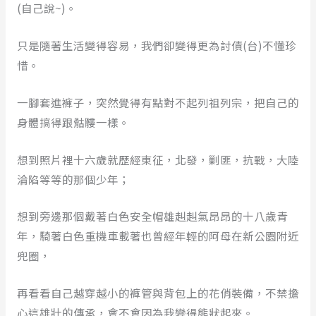
(自己說~)。
只是隨著生活變得容易，我們卻變得更為討債(台)不懂珍
惜。
一腳套進褲子，突然覺得有點對不起列祖列宗，把自己的
身體搞得跟骷髏一樣。
想到照片裡十六歲就歷經東征，北發，剿匪，抗戰，大陸
淪陷等等的那個少年；
想到旁邊那個戴著白色安全帽雄赳赳氣昂昂的十八歲青
年，騎著白色重機車載著也曾經年輕的阿母在新公園附近
兜圈，
再看看自己越穿越小的褲管與背包上的花俏裝備，不禁擔
心這雄壯的傳承，會不會因為我變得熊狀起來。