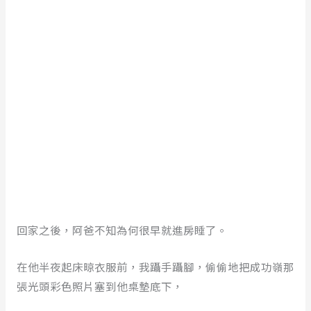
回家之後，阿爸不知為何很早就進房睡了。
在他半夜起床晾衣服前，我躡手躡腳，偷偷地把成功嶺那
張光頭彩色照片塞到他桌墊底下，