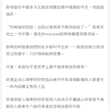
即使是在中風多次又癌症侵襲如風中殘燭的今天，他還是
抽菸。
“你再抽菸的話，出院以後我就不跟你說話了。”我弟在
他上一次中風，傷及Broca area的時候嚴厲地跟他說。
那時的阿爸連我們的名字都叫不出來，一臉感到無力就快
哭泣的樣子，只好頻頻點頭答應。
可是，承諾似乎是世界上最不值得相信的東西。
就像正向心理學的研究指出幾乎所有車禍斷腿的人都會在
一年內回覆正常的人生
就像戀愛心理學的研究發現八成為分手難過心碎發誓不再
愛的人都會在六個月後重拾並相信愛的可能