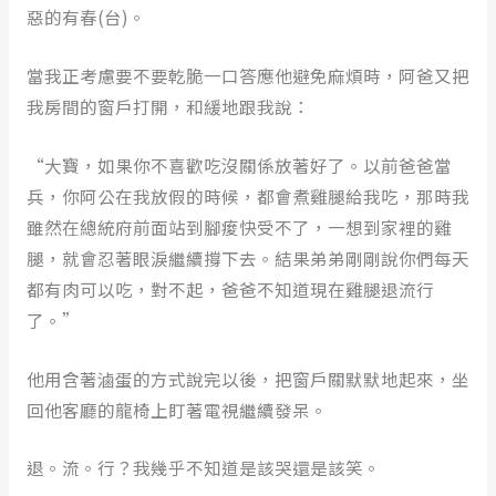
惡的有春(台)。
當我正考慮要不要乾脆一口答應他避免麻煩時，阿爸又把
我房間的窗戶打開，和緩地跟我說：
“大寶，如果你不喜歡吃沒關係放著好了。以前爸爸當
兵，你阿公在我放假的時候，都會煮雞腿給我吃，那時我
雖然在總統府前面站到腳痠快受不了，一想到家裡的雞
腿，就會忍著眼淚繼續撐下去。結果弟弟剛剛說你們每天
都有肉可以吃，對不起，爸爸不知道現在雞腿退流行
了。”
他用含著滷蛋的方式說完以後，把窗戶關默默地起來，坐
回他客廳的龍椅上盯著電視繼續發呆。
退。流。行？我幾乎不知道是該哭還是該笑。