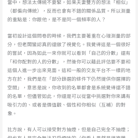
當中，想法太傳統不要緊，如果夫妻雙方的想法「相似」
（都偏向傳統），反而也會有不錯的關係品質。所以測量
的重點是：你跟他，是不是同一個頻率的人？
當初設計這個問卷的時候，我們主要著重在心理測量的部
分，但老闆蠻認真的還做了視覺化。我覺得這是一個很好
的嘗試，因為如此一來你就可以看到「自己的分數」還有
「和你配對的人的分數」，然後你可以藉此評估要不要和
這個人進一步出來見面。這和一般的交友平台不一樣的地
方在於，我們是在「部分篩選的條件下仍然提供你選擇的
空間」，意思是說，你收到的名單都會是系統覺得還不錯
的名單，但儘管如此，你還是可以從當中挑選對你來講有
吸引力的、或者是價值觀、個性和你相似（互補）的對
象。
比方說，有人可以接受對方抽煙，但是自己完全不抽煙；
但也有人是完全無法忍受煙味的（你看人果然是很複雜