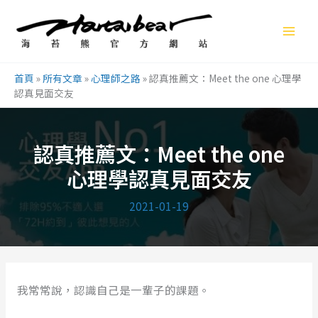
跳
至
主
要
首頁
»
所有文章
»
心理師之路
»
認真推薦文：Meet the one 心理學
內
認真見面交友
容
認真推薦文：Meet the one
心理學認真見面交友
2021-01-19
我常常說，認識自己是一輩子的課題。