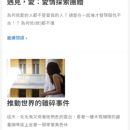
遇見，愛：愛情探索團體
索
團
為何我愛的人都不是愛我的人？ 總是在一起後才發現個性不
體
合！？ 為何他(她)都不懂
繼續閱讀 »
推
動
世
界
的
雜
推動世界的雜碎事件
碎
事
這天，毛毛兔又倚著她熟悉的窗台，看著一樓木質鋪陳的露
件
臺咖啡座上坐著一個穿著黃色休