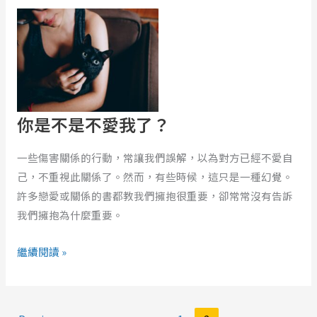
你
是
不
是
不
愛
我
你是不是不愛我了？
了？
一些傷害關係的行動，常讓我們誤解，以為對方已經不愛自
己，不重視此關係了。然而，有些時候，這只是一種幻覺。
許多戀愛或關係的書都教我們擁抱很重要，卻常常沒有告訴
我們擁抱為什麼重要。
繼續閱讀 »