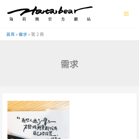
跳
至
主
要
首頁
»
需求
»
第 2 頁
內
容
需求
讀
《他
們
都
說