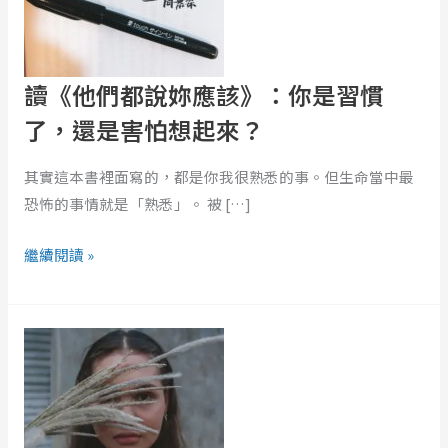
妳
應
該》：
你
讀《他們都說妳應該》：你是習慣
是
了，還是害怕想起來？
習
慣
其實這本書裡面寫的，都是你我很熟悉的事。但生命當中最
了，
恐怖的事情就是「熟悉」。 被 […]
還
是
繼續閱讀 »
害
怕
為
想
什
起
麼
來？
會
吃