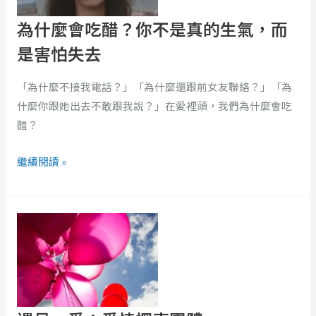
醋？
你
為什麼會吃醋？你不是真的生氣，而
不
是害怕失去
是
真
「為什麼不接我電話？」「為什麼還跟前女友聯絡？」「為
的
什麼你跟她出去不敢跟我說？」在愛裡頭，我們為什麼會吃
生
醋？
氣，
而
繼續閱讀 »
是
害
遇
怕
見，
失
愛：
去
愛
情
探