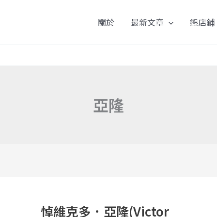
關於
最新文章
熊店鋪
亞隆
悼
維
悼維克多．亞隆(Victor
克