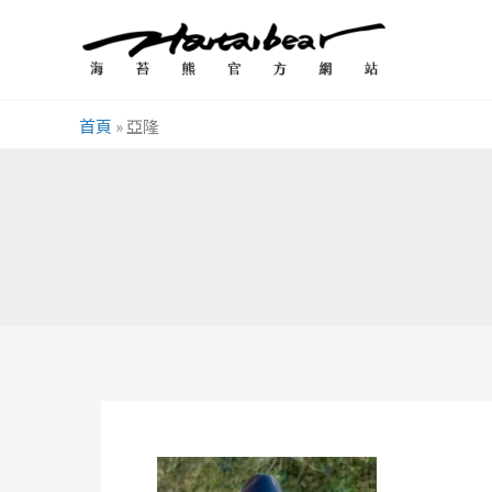
跳
至
主
要
首頁
»
亞隆
內
容