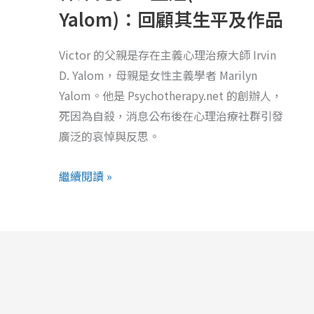
多．
Yalom)：回顧其生平及作品
亞
隆
Victor 的父親是存在主義心理治療大師 Irvin
(Victor
D. Yalom，母親是女性主義學者 Marilyn
Yalom)：
Yalom。他是 Psychotherapy.net 的創辦人，
回
死因為自殺，消息公布後在心理治療社群引發
顧
廣泛的哀悼與反思。
其
生
繼續閱讀 »
平
及
作
品