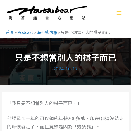
跳
至
主
要
首頁
»
Podcast
»
海苔熊信箱
»
只是不想當別人的棋子而已
內
容
只是不想當別人的棋子而已
2024-10-17
「我只是不想當別人的棋子而已。」
他裸辭那一年的可以領的年薪200多萬，卻在Q4還沒結束
的時候就走了，而且竟然是因為「幾隻豬」。