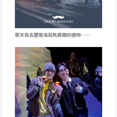
那天我去整理海苔熊房間的遺物⋯⋯