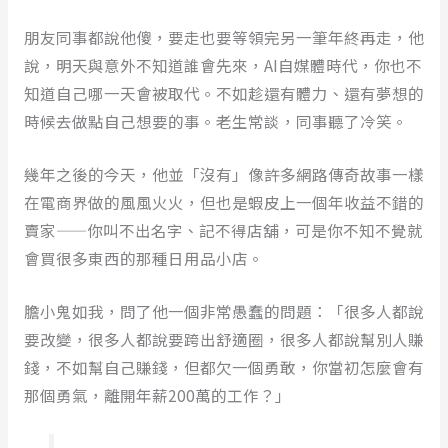
朋友同事都說他傻，要走也要等領完另一筆年終再走，他
說，明天與意外不知道誰會先來，AI自媒體時代，你也不
知道自己哪一天會被取代。不如趁還有體力、還有夢想的
時候去做點自己想要的事。老生常談，同事聽了冷笑。
幾年之後的今天，他並「沒有」像許多網路傳奇故事一樣
在電商界做的風風火火，但也是蝦皮上一個年收益不錯的
賣家——你叫不出名字、記不得店舖，可是你不知不覺就
會買很多東西的那種日用品小店。
膽小鬼如我，問了他一個非常愚蠢的問題：「很多人都說
要改變，很多人都說要跨出舒適圈，很多人都說幫別人賺
錢，不如幫自己賺錢，但都欠一個勇敢，你當初怎麼會有
那個勇氣，離開年薪200萬的工作？」